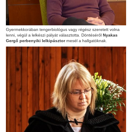
Gyermekkorában tengerbiológus vagy régész szeretett volna
lenni, végül a lelkészi pályát választotta. Döntéséről
Nyakas
Gergő perbenyiki lelkipásztor
mesél a hallgatóknak.