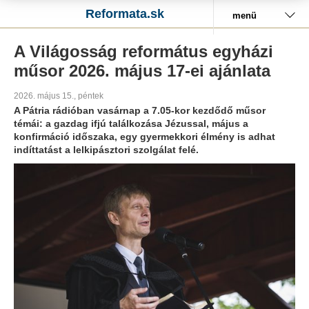
Reformata.sk
menü
A Világosság református egyházi
műsor 2026. május 17-ei ajánlata
2026. május 15., péntek
A Pátria rádióban vasárnap a 7.05-kor kezdődő műsor
témái: a gazdag ifjú találkozása Jézussal, május a
konfirmáció időszaka, egy gyermekkori élmény is adhat
indíttatást a lelkipásztori szolgálat felé.