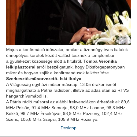
Május a konfirmáció időszaka, amikor a tizennégy éves fiatalok
ünnepélyes keretek között vallást tesznek a templomban
a gyülekezet közössége előtt a hitükről.
Tompa Veronika
lelkipásztorral
arról beszélgetünk, hogy Diósförgepatonyban
mikor és hogyan zajlik a konfirmandusok felkészítése.
Szerkesztő-műsorvezető: Iski Ibolya
A Világosság egyházi műsor másnap, 13.05 órakor ismét
meghallgatható a Pátria rádióban, illetve az adás után az RTVS
hangarchívumából is.
A Pátria rádió műsorai az alábbi frekvenciákon érhetőek el: 89,6
MHz Pelsőc, 91,4 MHz Somorja, 98,0 MHz Losonc, 98,3 MHz
Kékkő, 98,7 MHz Érsekújvár, 98,9 MHz Pozsony, 102,4 MHz
Szenc, 105,8 MHz Szepsi, 105,9 MHz Rozsnyó.
Desktop