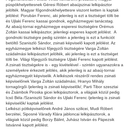
püspökhelyettesnek Géresi Róbert abaújszinai lelkipásztor
jelölték. Magyar főgondnokhelyettesre viszont ketten is kaptak
jelölést: Porubán Ferenc, aki jelenleg is ezt a tisztséget tölti be
és Ujlaki Ferenc kassai gondnok, egyházmegyei tanácstag.
Az abaúj-tornai egyházmegye esperesi tisztségére Orémus
Zoltán kassai lelkipásztor, jelenlegi esperes kapott jelölést. A
gondnoki tisztségre pedig szintén a jelenleg is ezt a funkciót
betöltő Szaniszló Sándor, zsinati képviselő kapott jelölést. Az
egyházmegye lelkészi főjegyzői tisztségére Varga Zoltán
szádalmási lelkipásztort jelölték, aki jelenleg is ezt a tisztséget
tölti be. Világi főjegyzői tisztségre Ujlaki Ferenc kapott jelölést.
A zsinati tisztségekre is - egy kivételével - szintén ugyanazokra a
személyekre érkezett jelölés, akik jelenleg is az abaúj-tornai
egyházmegyét képviselik. A lelkészek részéről rendes zsinati
képviselőnek Varga Zoltán szádalmási, Hranyo Mihály
tornagörgői /jelenleg is zsinati képviselők/, Parti Tibor szesztai
és Zsámbok Piroska gicei lelkipásztorok, a világiak közül pedig
Icsó Béla /Szaniszló Sándor és Ujlaki Ferenc /jelenleg is zsinati
képviselők/ kaptak jelölést.
Lelkészi pótképviselőnek André János szilicei, Mudi Róbert
berzétei, Siposné Várady Klára jabloncai lelkipásztorok, a
világiak közül pedig Borzy Bálint, Juhász István és Pápezsik
Istvánné kapott jelölést.