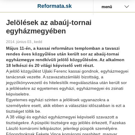
Reformata.sk
menü
Jelölések az abaúj-tornai
egyházmegyében
2014. június 03., kedd
Május 11-én, a kassai református templomban a tavaszi
rendes éves közgyűlése után került sor az abaúj-tornai
egyházmegye rendkívüli jelölő közgyűlésére. Az alkalmon
18 lelkészi és 20 világi képviselő vett részt.
A jelölő közgyűlést Ujlaki Ferenc kassai gondnok, egyházmegyei
tanácsnak vezette. A szavazatszámláló bizottság, a
jegyzőkönyvvezető és hitelesítők megválasztása után került sor
a jelölésekre az egyetemes egyházi, egyházmegyei és zsinati
képviseletre.
Egyetemes egyházi szinten a jelölések ugyanazokra a
személyekre esett, akik ebben a választási időszakban is ezt a
tisztséget töltik be.
A 38 világi és egyházi egyházmegyei képviselő szavazott a
tisztségekre. A püspöki tisztségre egy jelölés érkezett, Fazekas
László komáromi lelkipásztor, jelenlegi püspök személyére.
Főgondnoknak Fekete Vince komáromi presbitert, magyar