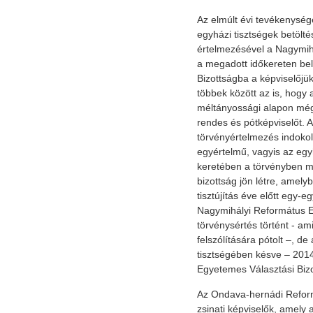
Az elmúlt évi tevékenysége
egyházi tisztségek betölt
értelmezésével a Nagymi
a megadott időkereten bel
Bizottságba a képviselőjük
többek között az is, hogy 
méltányossági alapon mégi
rendes és pótképviselőt. A 
törvényértelmezés indokola
egyértelmű, vagyis az egy
keretében a törvényben me
bizottság jön létre, ame
tisztújítás éve előtt egy-e
Nagymihályi Református 
törvénysértés történt - a
felszólítására pótolt –, d
tisztségében késve – 2014
Egyetemes Választási Biz
Az Ondava-hernádi Refor
zsinati képviselők, amely 