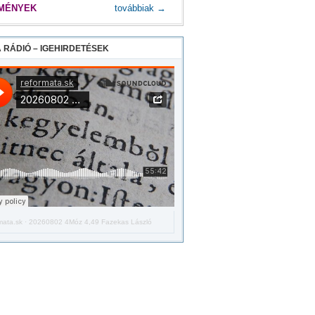
MÉNYEK
továbbiak →
 RÁDIÓ – IGEHIRDETÉSEK
mata.sk
·
20260802 4Móz 4,49 Fazekas László