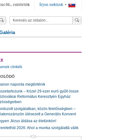
us 06., csütörtök
Írjon nekünk
•
Galéria
ÉK
senek címkék
SOLÓDÓ
ianon naponta megtörténik
szetartozunk – Közel 29 ezer euró gyűlt össze
Szlovákiai Református Keresztyén Egyház
zösségeiben
rdozott szolgálatban, közös felelősségben –
latonszárszón ülésezett a Generális Konvent
gyen Jézus áldása az életünkön!
eretethíd 2026: Ahol a munka szolgálattá válik