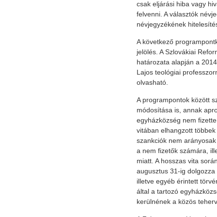
csak eljárási hiba vagy hi
felvenni. A választók névje
névjegyzékének hitelesíté
A következő programpontké
jelölés. A Szlovákiai Refo
határozata alapján a 2014
Lajos teológiai professzor
olvasható.
A programpontok között sz
módosítása is, annak apro
egyházközség nem fizette 
vitában elhangzott többek 
szankciók nem arányosak 
a nem fizetők számára, ill
miatt. A hosszas vita sorá
augusztus 31-ig dolgozza 
illetve egyéb érintett tö
által a tartozó egyházkö
kerülnének a közös teher