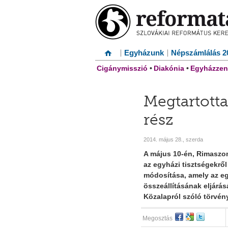
Egyházunk
Népszámlálás 2
Cigánymisszió
•
Diakónia
•
Egyházzen
Megtartotta 
rész
2014. május 28., szerda
A május 10-én, Rimaszo
az egyházi tisztségekről
módosítása, amely az e
összeállításának eljárás
Közalapról szóló törvény
Megosztás