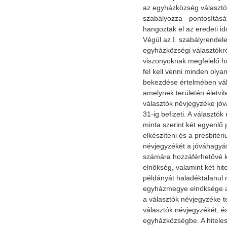
az egyházközség választók
szabályozza - pontosítását 
hangoztak el az eredeti id
Végül az I. szabályrendel
egyházközségi választókról
viszonyoknak megfelelő há
fel kell venni minden olya
bekezdése értelmében vál
amelynek területén életvit
választók névjegyzéke jóv
31-ig befizeti. A választó
minta szerint két egyenlő
elkészíteni és a presbitér
névjegyzékét a jóváhagyá
számára hozzáférhetővé ke
elnökség, valamint két hit
példányát haladéktalanul m
egyházmegye elnöksége a
a választók névjegyzéke tel
választók névjegyzékét, és
egyházközségbe. A hiteles