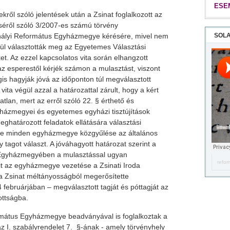
ESE
kről szóló jelentések után a Zsinat foglalkozott az
éséről szóló 3/2007-es számú törvény
hályi Református Egyházmegye kérésére, mivel nem
SOLA
ül választották meg az Egyetemes Választási
et. Az ezzel kapcsolatos vita során elhangzott
az esperestől kérjék számon a mulasztást, viszont
s hagyják jóvá az időponton túl megválasztott
vita végül azzal a határozattal zárult, hogy a kért
tlan, mert az erről szóló 22. § érthető és
házmegyei és egyetemes egyházi tisztújítások
ghatározott feladatok ellátására választási
lybe minden egyházmegye közgyűlése az általános
gy tagot választ. A jóváhagyott határozat szerint a
Egyházmegyében a mulasztással ugyan
refor
mit az egyházmegye vezetése a Zsinati Iroda
e a Zsinat méltányosságból megerősítette
 februárjában – megválasztott tagját és póttagját az
ottságba.
mátus Egyházmegye beadványával is foglalkoztak a
az I. szabályrendelet 7. §-ának - amely törvényhely