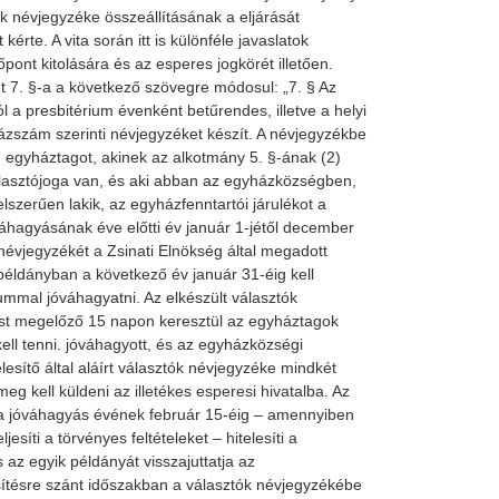
 névjegyzéke összeállításának a eljárását
kérte. A vita során itt is különféle javaslatok
őpont kitolására és az esperes jogkörét illetően.
et 7. §-a a következő szövegre módosul: „7. § Az
 a presbitérium évenként betűrendes, illetve a helyi
zszám szerinti névjegyzéket készít. A névjegyzékbe
n egyháztagot, akinek az alkotmány 5. §-ának (2)
asztójoga van, és aki abban az egyházközségben,
elszerűen lakik, az egyházfenntartói járulékot a
áhagyásának éve előtti év január 1-jétől december
k névjegyzékét a Zsinati Elnökség által megadott
 példányban a következő év január 31-éig kell
iummal jóváhagyatni. Az elkészült választók
st megelőző 15 napon keresztül az egyháztagok
ll tenni. jóváhagyott, és az egyházközségi
elesítő által aláírt választók névjegyzéke mindkét
eg kell küldeni az illetékes esperesi hivatalba. Az
 jóváhagyás évének február 15-éig – amennyiben
jesíti a törvényes feltételeket – hitelesíti a
 az egyik példányát visszajuttatja az
ítésre szánt időszakban a választók névjegyzékébe