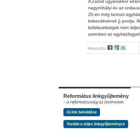
A Zsinat ugyanakkor elrend
nagymihályi és az ondav
25-én még tartozó egyház
bekezdésének j) pontja, ill
kötelezettségek nem telje
szemben az egyházfegyelm
Megosztás
Református linkgyűjtemény
– a reformátusság az interneten
Új link beküldése
Tovább a teljes linkgyűjteményre