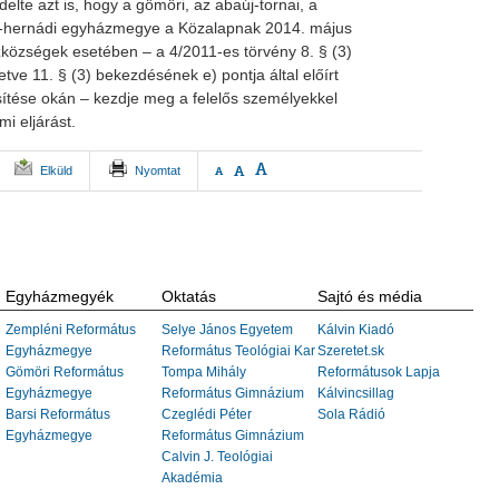
elte azt is, hogy a gömöri, az abaúj-tornai, a
a-hernádi egyházmegye a Közalapnak 2014. május
községek esetében – a 4/2011-es törvény 8. § (3)
etve 11. § (3) bekezdésének e) pontja által előírt
sítése okán – kezdje meg a felelős személyekkel
i eljárást.
A
A
Elküld
Nyomtat
A
Egyházmegyék
Oktatás
Sajtó és média
Zempléni Református
Selye János Egyetem
Kálvin Kiadó
Egyházmegye
Református Teológiai Kar
Szeretet.sk
Gömöri Református
Tompa Mihály
Reformátusok Lapja
Egyházmegye
Református Gimnázium
Kálvincsillag
Barsi Református
Czeglédi Péter
Sola Rádió
Egyházmegye
Református Gimnázium
Calvin J. Teológiai
Akadémia