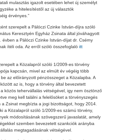
vatali mulasztás igazolt esetében lehet új személyt
gyzéke a hitelesítéstől az új választók
séig érvényes.”
nt szerepelt a Pálóczi Czinke István-díjra szóló
rmátus Keresztyén Egyház Zsinata által jóváhagyott
. évben a Pálóczi Czinke István-díjat dr. Csémy
nak ítéli oda. Az erről szóló összefoglaló
itt
erepelt a Közalapról szóló 1/2009-es törvény
pója kapcsán, mivel az elmúlt év végéig több
be az előirányzott pénzösszeget a Közalapba. A
között az is, hogy a törvény által bevezetett
a közös tehervállalás vétségével, igy nem ösztönző
etve meg kell találni a felelősöket a törvényszegés
n a Zsinat megbízta a jogi bizottságot, hogy 2014.
ki a Közalapról szóló 1/2009-es számú törvény,
rvények módosításának szövegszerű javaslatát, amely
zségekkel szemben bevezetett szankciók arányba
vállalás megtagadásának vétségével.