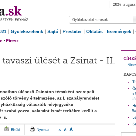
2026. auguszt
021
Gyülekezeteink
Sajtó
Presbiter
Oktatás
Események
e
•
Firesz
tavaszi ülését a Zsinat - II.
CÍMK
Ninc
KAPC
Tr
Ös
mbatban ülésező Zsinaton témaként szerepelt
a 
 szóló törvény értelmezése, az I. szabályrendelet
kö
gyházközség választók névjegyzéke
Ho
át szabályozza, valamint ismét terítékre került a
Ba
 is.
Le
Sz
A
A
Elküld
Nyomtat
A