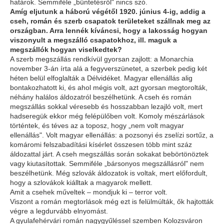
határok. Semmiféle „büntetésről" nincs szó.
Amíg eljutunk a háború végétől 1920. június 4-ig, addig a
cseh, román és szerb csapatok területeket szállnak meg az
országban. Arra lennék kíváncsi, hogy a lakosság hogyan
viszonyult a megszálló csapatokhoz, ill. maguk a
megszállók hogyan viselkedtek?
A szerb megszállás rendkívül gyorsan zajlott: a Monarchia
november 3-án írta alá a fegyverszünetet, a szerbek pedig két
héten belül elfoglalták a Délvidéket. Magyar ellenállás alig
bontakozhatott ki, és ahol mégis volt, azt gyorsan megtorolták,
néhány halálos áldozatról beszélhetünk. A cseh és román
megszállás sokkal véresebb és hosszabban lezajló volt, mert
hadseregük ekkor még felépülőben volt. Komoly mészárlások
történtek, és téves az a toposz, hogy „nem volt magyar
ellenállás". Volt magyar ellenállás: a pozsonyi és zselízi sortűz, a
komáromi felszabadítási kísérlet összesen több mint száz
áldozattal járt. A cseh megszállás során sokakat bebörtönöztek
vagy kiutasítottak. Semmiféle „bársonyos megszállásról" nem
beszélhetünk. Még szlovák áldozatok is voltak, mert előfordult,
hogy a szlovákok kiálltak a magyarok mellett.
Amit a csehek műveltek – mondjuk ki – terror volt.
Viszont a román megtorlások még ezt is felülmúlták, ők hajtották
végre a legdurvább elnyomást.
A gyulafehérvári román nagygyűléssel szemben Kolozsváron