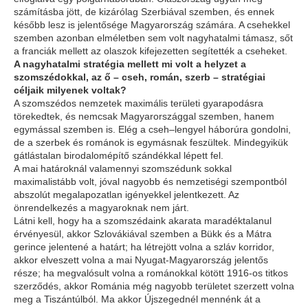
számításba jött, de kizárólag Szerbiával szemben, és ennek
később lesz is jelentősége Magyarország számára. A csehekkel
szemben azonban elméletben sem volt nagyhatalmi támasz, sőt
a franciák mellett az olaszok kifejezetten segítették a cseheket.
A nagyhatalmi stratégia mellett mi volt a helyzet a
szomszédokkal, az ő – cseh, román, szerb – stratégiai
céljaik milyenek voltak?
A szomszédos nemzetek maximális területi gyarapodásra
törekedtek, és nemcsak Magyarországgal szemben, hanem
egymással szemben is. Elég a cseh–lengyel háborúra gondolni,
de a szerbek és románok is egymásnak feszültek. Mindegyikük
gátlástalan birodalomépítő szándékkal lépett fel.
A mai határoknál valamennyi szomszédunk sokkal
maximalistább volt, jóval nagyobb és nemzetiségi szempontból
abszolút megalapozatlan igényekkel jelentkezett. Az
önrendelkezés a magyaroknak nem járt.
Látni kell, hogy ha a szomszédaink akarata maradéktalanul
érvényesül, akkor Szlovákiával szemben a Bükk és a Mátra
gerince jelentené a határt; ha létrejött volna a szláv korridor,
akkor elveszett volna a mai Nyugat-Magyarország jelentős
része; ha megvalósult volna a románokkal kötött 1916-os titkos
szerződés, akkor Románia még nagyobb területet szerzett volna
meg a Tiszántúlból. Ma akkor Újszegednél mennénk át a