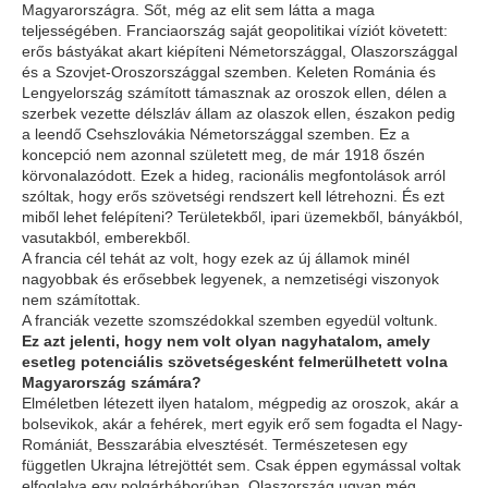
Magyarországra. Sőt, még az elit sem látta a maga
teljességében. Franciaország saját geopolitikai víziót követett:
erős bástyákat akart kiépíteni Németországgal, Olaszországgal
és a Szovjet-Oroszországgal szemben. Keleten Románia és
Lengyelország számított támasznak az oroszok ellen, délen a
szerbek vezette délszláv állam az olaszok ellen, északon pedig
a leendő Csehszlovákia Németországgal szemben. Ez a
koncepció nem azonnal született meg, de már 1918 őszén
körvonalazódott. Ezek a hideg, racionális megfontolások arról
szóltak, hogy erős szövetségi rendszert kell létrehozni. És ezt
miből lehet felépíteni? Területekből, ipari üzemekből, bányákból,
vasutakból, emberekből.
A francia cél tehát az volt, hogy ezek az új államok minél
nagyobbak és erősebbek legyenek, a nemzetiségi viszonyok
nem számítottak.
A franciák vezette szomszédokkal szemben egyedül voltunk.
Ez azt jelenti, hogy nem volt olyan nagyhatalom, amely
esetleg potenciális szövetségesként felmerülhetett volna
Magyarország számára?
Elméletben létezett ilyen hatalom, mégpedig az oroszok, akár a
bolsevikok, akár a fehérek, mert egyik erő sem fogadta el Nagy-
Romániát, Besszarábia elvesztését. Természetesen egy
független Ukrajna létrejöttét sem. Csak éppen egymással voltak
elfoglalva egy polgárháborúban. Olaszország ugyan még