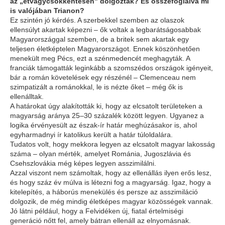
az „étvágycsökkentésen" dolgoztak? És összefoglalva mi
is valójában Trianon?
Ez szintén jó kérdés. A szerbekkel szemben az olaszok
ellensúlyt akartak képezni – ők voltak a legbarátságosabbak
Magyarországgal szemben, de a britek sem akartak egy
teljesen életképtelen Magyarországot. Ennek köszönhetően
menekült meg Pécs, ezt a szénmedencét meghagyták. A
franciák támogatták leginkább a szomszédos országok igényeit,
bár a román követelések egy részénél – Clemenceau nem
szimpatizált a románokkal, le is nézte őket – még ők is
ellenálltak.
A határokat úgy alakították ki, hogy az elcsatolt területeken a
magyarság aránya 25–30 százalék között legyen. Ugyanez a
logika érvényesült az észak-ír határ meghúzásakor is, ahol
egyharmadnyi ír katolikus került a határ túloldalára.
Tudatos volt, hogy mekkora legyen az elcsatolt magyar lakosság
száma – olyan mérték, amelyet Románia, Jugoszlávia és
Csehszlovákia még képes legyen asszimilálni.
Azzal viszont nem számoltak, hogy az ellenállás ilyen erős lesz,
és hogy száz év múlva is létezni fog a magyarság. Igaz, hogy a
kitelepítés, a háborús menekülés és persze az asszimiláció
dolgozik, de még mindig életképes magyar közösségek vannak.
Jó látni például, hogy a Felvidéken új, fiatal értelmiségi
generáció nőtt fel, amely bátran ellenáll az elnyomásnak.