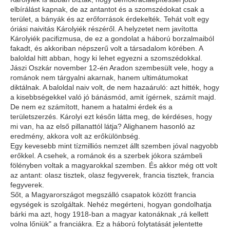
elbírálást kapnak, de az antantot és a szomszédokat csak a
terület, a bányák és az erőforrások érdekelték. Tehát volt egy
óriási naivitás Károlyiék részéről. A helyzetet nem javította
Károlyiék pacifizmusa, de ez a gondolat a háború borzalmaiból
fakadt, és akkoriban népszerű volt a társadalom körében. A
baloldal hitt abban, hogy ki lehet egyezni a szomszédokkal.
Jászi Oszkár november 12-én Aradon szembesült vele, hogy a
románok nem tárgyalni akarnak, hanem ultimátumokat
diktálnak. A baloldal naiv volt, de nem hazaáruló: azt hitték, hogy
a kisebbségekkel való jó bánásmód, amit ígérnek, számít majd.
De nem ez számított, hanem a hatalmi érdek és a
területszerzés. Károlyi ezt későn látta meg, de kérdéses, hogy
mi van, ha az első pillanattól látja? Alighanem hasonló az
eredmény, akkora volt az erőkülönbség.
Egy kevesebb mint tízmilliós nemzet állt szemben jóval nagyobb
erőkkel. A csehek, a románok és a szerbek jókora számbeli
fölényben voltak a magyarokkal szemben. És akkor még ott volt
az antant: olasz tisztek, olasz fegyverek, francia tisztek, francia
fegyverek.
Sőt, a Magyarországot megszálló csapatok között francia
egységek is szolgáltak. Nehéz megérteni, hogyan gondolhatja
bárki ma azt, hogy 1918-ban a magyar katonáknak „rá kellett
volna lőniük" a franciákra. Ez a háború folytatását jelentette