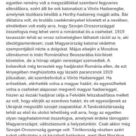
egyetlen remény volt a megszállókkal szembeni fegyveres
ellenállásra, ezért állt be sok katonatiszt a Vörös Hadseregbe,
amelynek tisztikara később a Horthy-hadsereg magját adta. Bár
diktatúra volt, és brutális cselekményeket követett el a nevében,
elméletben volt esély arra, hogy Szovjet-Oroszországgal
összefogva meg lehet verni a románokat és a cseheket. 1919
tavasszán tehát az orosz szövetségben láthatott rációt az is, aki
ideológiamentesen, csak Magyarország katonai védelme
szempontjából nézte a dolgokat. Május elsején a Moszkva
ultimátumot is intéz Romániához Besszarábia kiürítését
követelve, de a hónap végén vereséget szenvedtek. A
bolsevikok még terveztek egy hadjáratot Románia ellen, de ezt
lényegében meghiúsította egy lázadó parancsnok 1919
júliusában, aki szembefordult a Vörös Hadsereggel. Ha
erősebbek, elérhették volna a magyar határt, és egyesülhettek
volna a cseheket alaposan megverő magyar hadsereggel,
hiszen az északi hadjárat célja a Felvidék felszabadítása mellett
az volt, hogy elérjék az ezeréves határt, és ott egyesüljenek az
Ukrajnát megszálló szovjet csapatokkal. A Tanácsköztársaság
tehát az első és utolsó lehetőség volt arra, hogy az egyetlen
olyan nagyhatalommal összefogva, amelynek érdeke támogatni
Magyarországot, változtassunk a helyzetünkön. Csak akkor még
Szovjet-Oroszország gyenge volt. Törökország részben azért
tudott változtatni a rá kiszabott határokon, mert őket Moszkva