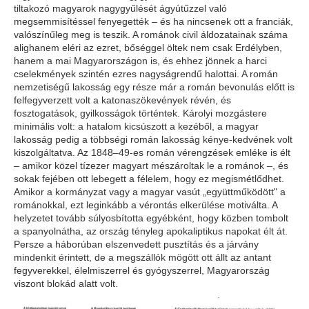
tiltakozó magyarok nagygyűlését ágyútűzzel való
megsemmisítéssel fenyegették – és ha nincsenek ott a franciák,
valószínűleg meg is teszik. A románok civil áldozatainak száma
alighanem eléri az ezret, bőséggel öltek nem csak Erdélyben,
hanem a mai Magyarországon is, és ehhez jönnek a harci
cselekmények szintén ezres nagyságrendű halottai. A román
nemzetiségű lakosság egy része már a román bevonulás előtt is
felfegyverzett volt a katonaszökevények révén, és
fosztogatások, gyilkosságok történtek. Károlyi mozgástere
minimális volt: a hatalom kicsúszott a kezéből, a magyar
lakosság pedig a többségi román lakosság kénye-kedvének volt
kiszolgáltatva. Az 1848–49-es román vérengzések emléke is élt
– amikor közel tízezer magyart mészároltak le a románok –, és
sokak fejében ott lebegett a félelem, hogy ez megismétlődhet.
Amikor a kormányzat vagy a magyar vasút „együttműködött" a
románokkal, ezt leginkább a vérontás elkerülése motiválta. A
helyzetet tovább súlyosbította egyébként, hogy közben tombolt
a spanyolnátha, az ország tényleg apokaliptikus napokat élt át.
Persze a háborúban elszenvedett pusztítás és a járvány
mindenkit érintett, de a megszállók mögött ott állt az antant
fegyverekkel, élelmiszerrel és gyógyszerrel, Magyarország
viszont blokád alatt volt.