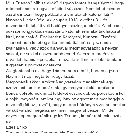
Mi is Trianon? Mik az okok? Nagyon fontos hangsúlyozni, hogy
értelmetlenek a leegyszerűsített válaszok. Nem lehet mindent
azzal elintézni, hogy például a „nem akarok katonát látni"-t
kimondó Linder Béla, aki csupán 1918. október 31. és
november 9. között volt hadügyminiszter, a felelős. Az éhesen,
sokszor rongyokban visszatérő katonák sem akartak háborút
látni, nem csak ő. Értelmetlen Károlyizni, Kunozni, Tiszázni.
Trianont nem lehet egyetlen mondattal, néhány személy
kvalitásaival vagy azok hiányával megmagyarázni: a helyzet
sokkal, de sokkal összetettebb ennél. Az erre a tragédiára
rávetített hamis toposzokat, mázat le kellene mielőbb bontani,
függetlenül politikai oldalaktól.
A legfontosabb az, hogy Trianon nem a múlt, hanem a jelen.
Nap mint nap megtörténik egy kicsit.
Megtörténik akkor, amikor Nagyváradon megaláznak egy
szerzetest; amikor bezárnak egy magyar iskolát, amikor a
Beneš-dekrétumok miatt földeket vesznek el, és pereskedni kell
a saját vagyonért; amikor egy lány az egyetemen meghagyja a
neve mögött az „-ová"-t, hogy ne érje hátrány a vizsgán; amikor
valakit valahol megaláznak, mert magyarul beszél. Minden
egyes nap megtörténik egy kis Trianon, immár több mint száz
éve.
Édes Enikő
Térképek forrása: Cartographia Tankönyvkiadó Kft.,