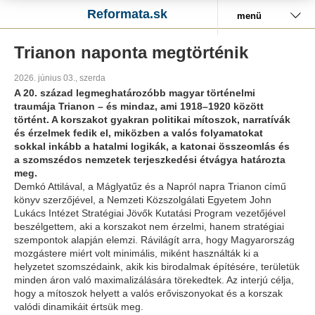
Reformata.sk
menü
Trianon naponta megtörténik
2026. június 03., szerda
A 20. század legmeghatározóbb magyar történelmi
traumája Trianon – és mindaz, ami 1918–1920 között
történt. A korszakot gyakran politikai mítoszok, narratívák
és érzelmek fedik el, miközben a valós folyamatokat
sokkal inkább a hatalmi logikák, a katonai összeomlás és
a szomszédos nemzetek terjeszkedési étvágya határozta
meg.
Demkó Attilával, a Máglyatűz és a Napról napra Trianon című
könyv szerzőjével, a Nemzeti Közszolgálati Egyetem John
Lukács Intézet Stratégiai Jövők Kutatási Program vezetőjével
beszélgettem, aki a korszakot nem érzelmi, hanem stratégiai
szempontok alapján elemzi. Rávilágít arra, hogy Magyarország
mozgástere miért volt minimális, miként használták ki a
helyzetet szomszédaink, akik kis birodalmak építésére, területük
minden áron való maximalizálására törekedtek. Az interjú célja,
hogy a mítoszok helyett a valós erőviszonyokat és a korszak
valódi dinamikáit értsük meg.