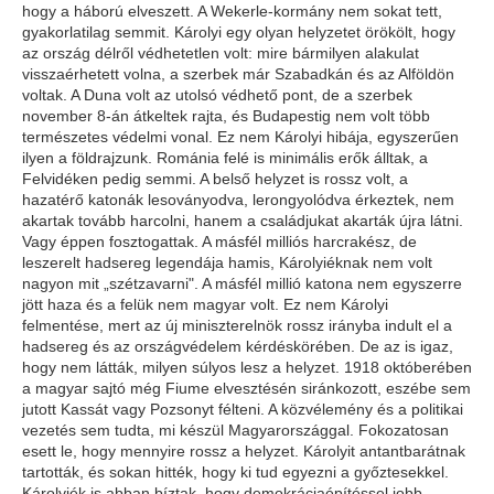
hogy a háború elveszett. A Wekerle-kormány nem sokat tett,
gyakorlatilag semmit. Károlyi egy olyan helyzetet örökölt, hogy
az ország délről védhetetlen volt: mire bármilyen alakulat
visszaérhetett volna, a szerbek már Szabadkán és az Alföldön
voltak. A Duna volt az utolsó védhető pont, de a szerbek
november 8-án átkeltek rajta, és Budapestig nem volt több
természetes védelmi vonal. Ez nem Károlyi hibája, egyszerűen
ilyen a földrajzunk. Románia felé is minimális erők álltak, a
Felvidéken pedig semmi. A belső helyzet is rossz volt, a
hazatérő katonák lesoványodva, lerongyolódva érkeztek, nem
akartak tovább harcolni, hanem a családjukat akarták újra látni.
Vagy éppen fosztogattak. A másfél milliós harcrakész, de
leszerelt hadsereg legendája hamis, Károlyiéknak nem volt
nagyon mit „szétzavarni". A másfél millió katona nem egyszerre
jött haza és a felük nem magyar volt. Ez nem Károlyi
felmentése, mert az új miniszterelnök rossz irányba indult el a
hadsereg és az országvédelem kérdéskörében. De az is igaz,
hogy nem látták, milyen súlyos lesz a helyzet. 1918 októberében
a magyar sajtó még Fiume elvesztésén siránkozott, eszébe sem
jutott Kassát vagy Pozsonyt félteni. A közvélemény és a politikai
vezetés sem tudta, mi készül Magyarországgal. Fokozatosan
esett le, hogy mennyire rossz a helyzet. Károlyit antantbarátnak
tartották, és sokan hitték, hogy ki tud egyezni a győztesekkel.
Károlyiék is abban bíztak, hogy demokráciaépítéssel jobb