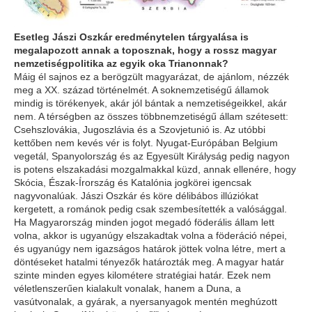
Esetleg Jászi Oszkár eredménytelen tárgyalása is
megalapozott annak a toposznak, hogy a rossz magyar
nemzetiségpolitika az egyik oka Trianonnak?
Máig él sajnos ez a berögzült magyarázat, de ajánlom, nézzék
meg a XX. század történelmét. A soknemzetiségű államok
mindig is törékenyek, akár jól bántak a nemzetiségeikkel, akár
nem. A térségben az összes többnemzetiségű állam szétesett:
Csehszlovákia, Jugoszlávia és a Szovjetunió is. Az utóbbi
kettőben nem kevés vér is folyt. Nyugat-Európában Belgium
vegetál, Spanyolország és az Egyesült Királyság pedig nagyon
is potens elszakadási mozgalmakkal küzd, annak ellenére, hogy
Skócia, Észak-Írország és Katalónia jogkörei igencsak
nagyvonalúak. Jászi Oszkár és köre délibábos illúziókat
kergetett, a románok pedig csak szembesítették a valósággal.
Ha Magyarország minden jogot megadó föderális állam lett
volna, akkor is ugyanúgy elszakadtak volna a föderáció népei,
és ugyanúgy nem igazságos határok jöttek volna létre, mert a
döntéseket hatalmi tényezők határozták meg. A magyar határ
szinte minden egyes kilométere stratégiai határ. Ezek nem
véletlenszerűen kialakult vonalak, hanem a Duna, a
vasútvonalak, a gyárak, a nyersanyagok mentén meghúzott