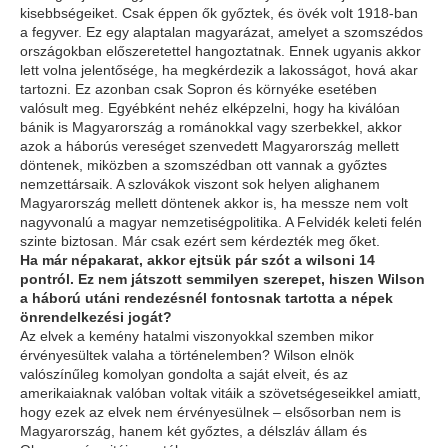
kisebbségeiket. Csak éppen ők győztek, és övék volt 1918-ban
a fegyver. Ez egy alaptalan magyarázat, amelyet a szomszédos
országokban előszeretettel hangoztatnak. Ennek ugyanis akkor
lett volna jelentősége, ha megkérdezik a lakosságot, hová akar
tartozni. Ez azonban csak Sopron és környéke esetében
valósult meg. Egyébként nehéz elképzelni, hogy ha kiválóan
bánik is Magyarország a románokkal vagy szerbekkel, akkor
azok a háborús vereséget szenvedett Magyarország mellett
döntenek, miközben a szomszédban ott vannak a győztes
nemzettársaik. A szlovákok viszont sok helyen alighanem
Magyarország mellett döntenek akkor is, ha messze nem volt
nagyvonalú a magyar nemzetiségpolitika. A Felvidék keleti felén
szinte biztosan. Már csak ezért sem kérdezték meg őket.
Ha már népakarat, akkor ejtsük pár szót a wilsoni 14
pontról. Ez nem játszott semmilyen szerepet, hiszen Wilson
a háború utáni rendezésnél fontosnak tartotta a népek
önrendelkezési jogát?
Az elvek a kemény hatalmi viszonyokkal szemben mikor
érvényesültek valaha a történelemben? Wilson elnök
valószínűleg komolyan gondolta a saját elveit, és az
amerikaiaknak valóban voltak vitáik a szövetségeseikkel amiatt,
hogy ezek az elvek nem érvényesülnek – elsősorban nem is
Magyarország, hanem két győztes, a délszláv állam és