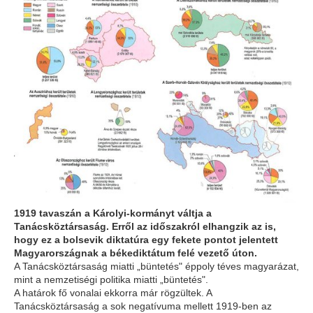
1919 tavaszán a Károlyi-kormányt váltja a
Tanácsköztársaság. Erről az időszakról elhangzik az is,
hogy ez a bolsevik diktatúra egy fekete pontot jelentett
Magyarországnak a békediktátum felé vezető úton.
A Tanácsköztársaság miatti „büntetés" éppoly téves magyarázat,
mint a nemzetiségi politika miatti „büntetés".
A határok fő vonalai ekkorra már rögzültek. A
Tanácsköztársaság a sok negatívuma mellett 1919-ben az