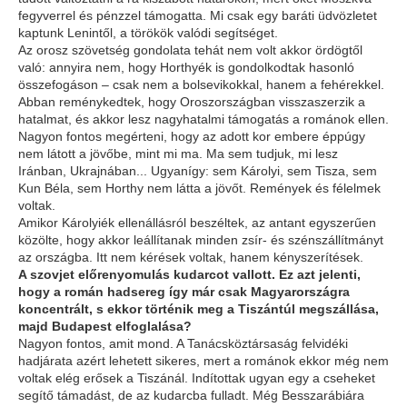
fegyverrel és pénzzel támogatta. Mi csak egy baráti üdvözletet
kaptunk Lenintől, a törökök valódi segítséget.
Az orosz szövetség gondolata tehát nem volt akkor ördögtől
való: annyira nem, hogy Horthyék is gondolkodtak hasonló
összefogáson – csak nem a bolsevikokkal, hanem a fehérekkel.
Abban reménykedtek, hogy Oroszországban visszaszerzik a
hatalmat, és akkor lesz nagyhatalmi támogatás a románok ellen.
Nagyon fontos megérteni, hogy az adott kor embere éppúgy
nem látott a jövőbe, mint mi ma. Ma sem tudjuk, mi lesz
Iránban, Ukrajnában... Ugyanígy: sem Károlyi, sem Tisza, sem
Kun Béla, sem Horthy nem látta a jövőt. Remények és félelmek
voltak.
Amikor Károlyiék ellenállásról beszéltek, az antant egyszerűen
közölte, hogy akkor leállítanak minden zsír- és szénszállítmányt
az országba. Itt nem kérések voltak, hanem kényszerítések.
A szovjet előrenyomulás kudarcot vallott. Ez azt jelenti,
hogy a román hadsereg így már csak Magyarországra
koncentrált, s ekkor történik meg a Tiszántúl megszállása,
majd Budapest elfoglalása?
Nagyon fontos, amit mond. A Tanácsköztársaság felvidéki
hadjárata azért lehetett sikeres, mert a románok ekkor még nem
voltak elég erősek a Tiszánál. Indítottak ugyan egy a cseheket
segítő támadást, de az kudarcba fulladt. Még Besszarábiára