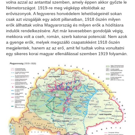
volna azzal az antanttal szemben, amely éppen akkor győzte le
Németországot. 1919-re meg végképp eltolódtak az
erőviszonyok. A fegyveres honvédelem lehetőségeinél sokan
csak azt vizsgálják egy adott pillanatban, 1918 őszén milyen
erők állhattak volna Magyarország és milyen erők a hódításra
indulók rendelkezésére. Azt már kevesebben gondolják végig,
mekkora volt a cseh, román, szerb katonai potenciál. Nem azok
a gyenge erők, melyek megszálló csapatokként 1918 őszén
megjelentek, hanem az az erő, amit fel tudtak volna vonultatni
egy sikeres korai magyar ellenállással szemben 1919 folyamán.