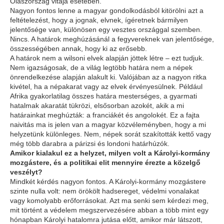
Olaszország vitája esetében.
Nagyon fontos lenne a magyar gondolkodásból kitörölni azt a
feltételezést, hogy a jognak, elvnek, ígéretnek bármilyen
jelentősége van, különösen egy vesztes országgal szemben.
Nincs. A határok meghúzásánál a fegyvereknek van jelentősége,
összességében annak, hogy ki az erősebb.
A határok nem a wilsoni elvek alapján jöttek létre – ezt tudjuk.
Nem igazságosak, de a világ legtöbb határa nem a népek
önrendelkezése alapján alakult ki. Valójában az a nagyon ritka
kivétel, ha a népakarat vagy az elvek érvényesülnek. Például
Afrika gyakorlatilag összes határa mesterséges, a gyarmati
hatalmak akaratát tükrözi, elsősorban azokét, akik a mi
határainkat meghúzták: a franciákét és angolokét. Ez a fajta
naivitás ma is jelen van a magyar közvéleményben, hogy a mi
helyzetünk különleges. Nem, népek sorát szakították kettő vagy
még több darabra a párizsi és londoni határhúzók.
Amikor kialakul ez a helyzet, milyen volt a Károlyi-kormány
mozgástere, és a politikai elit mennyire érezte a közelgő
veszélyt?
Mindkét kérdés nagyon fontos. A Károlyi-kormány mozgástere
szinte nulla volt: nem örökölt hadsereget, védelmi vonalakat
vagy komolyabb erőforrásokat. Azt ma senki sem kérdezi meg,
mit történt a védelem megszervezésére abban a több mint egy
hónapban Károlyi hatalomra jutása előtt, amikor már látszott,