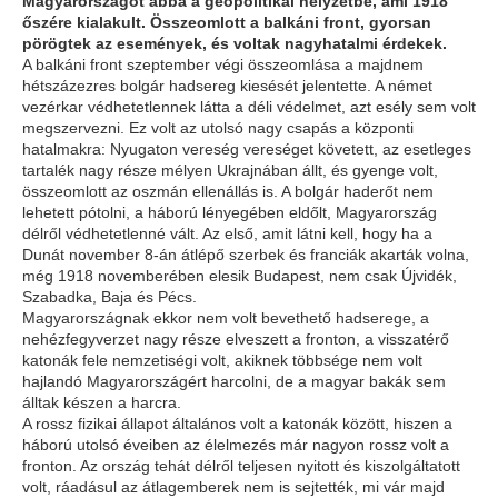
Magyarországot abba a geopolitikai helyzetbe, ami 1918
őszére kialakult. Összeomlott a balkáni front, gyorsan
pörögtek az események, és voltak nagyhatalmi érdekek.
A balkáni front szeptember végi összeomlása a majdnem
hétszázezres bolgár hadsereg kiesését jelentette. A német
vezérkar védhetetlennek látta a déli védelmet, azt esély sem volt
megszervezni. Ez volt az utolsó nagy csapás a központi
hatalmakra: Nyugaton vereség vereséget követett, az esetleges
tartalék nagy része mélyen Ukrajnában állt, és gyenge volt,
összeomlott az oszmán ellenállás is. A bolgár haderőt nem
lehetett pótolni, a háború lényegében eldőlt, Magyarország
délről védhetetlenné vált. Az első, amit látni kell, hogy ha a
Dunát november 8-án átlépő szerbek és franciák akarták volna,
még 1918 novemberében elesik Budapest, nem csak Újvidék,
Szabadka, Baja és Pécs.
Magyarországnak ekkor nem volt bevethető hadserege, a
nehézfegyverzet nagy része elveszett a fronton, a visszatérő
katonák fele nemzetiségi volt, akiknek többsége nem volt
hajlandó Magyarországért harcolni, de a magyar bakák sem
álltak készen a harcra.
A rossz fizikai állapot általános volt a katonák között, hiszen a
háború utolsó éveiben az élelmezés már nagyon rossz volt a
fronton. Az ország tehát délről teljesen nyitott és kiszolgáltatott
volt, ráadásul az átlagemberek nem is sejtették, mi vár majd