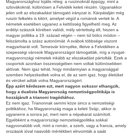
Magyarországhoz lojális réteg: a ruszinoknál éppúgy, mint a
szlovákoknál, különösen a Felvidék keleti részén. Ugyanakkor
jelen volt az elszakadást támogató irányzat is. Kárpátalján még
ruszin felkelés is kitört, amelyet végül a románok vertek le. A
németek esetében ugyanez a kettősség figyelhető meg. Az
erdélyi szászok körében valódi, mély sértettség élt, hiszen a
magyar politika a 19. század végén – nem túl bölcs módon –
felszámolta a szász autonómiát. A svábok többsége viszont
magyarbarát volt. Temesvár környéke, illetve a Felvidéken a
szepességi városok Magyarországot támogatták, míg a nyugat-
magyarországi németek inkább az elszakadást pártolták. Ezek a
csoportok azonban összességében nem voltak különösebben
aktívak. Nem igaz tehát, hogy mindannyian a magyarsággal
szemben helyezkedtek volna el, de az sem igaz, hogy életüket
és vérüket adták volna Magyarországért.
Épp azért kérdezem ezt, mert nagyon sokszor elhangzik,
hogy a dualista Magyarország nemzetiségpolitikája is
hozzájárult a trianoni tragédiához.
Ez nem igaz. Trianonnak semmi köze sincs a nemzetiségi
politikához, ha Magyarország maga a keleti Svájc, akkor is
ugyanerre a sorsra jut, mert nem a népakarat számított.
Egyébként a magyarországi nemzetiségpolitika sokkal
nagyvonalúbb volt, mint a román, a szerb, vagy a francia, amely
országok jóval nagyobb mértékben elnyomták a saját