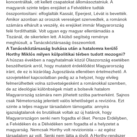
koncentráltak, ott kellett csapatokat állomásoztatniuk. A
magyarok szinte teljes erejüket a Felvidékre tudták
összpontosítani: elfoglalták Kassát, Eperjest, Lévát is bevették.
Amikor azonban az oroszok vereséget szenvedtek, a románok
számára elhárult a veszély, és erejüket immár Magyarország
felé fordíthatták. Volt ugyan egy magyar ellentámadás a
Tiszánál, de sikertelen lett. A külső segítség reménye
meghiúsult, a Tanácsköztársaság összeomlott.
A Tanácsköztársaság bukása után a hatalomra kerülő
Horthy Miklós milyen külpolitikai térben tudott mozogni?
A húszas években a nagyhatalmak közül Olaszország esetében
beszélhetünk arról, hogy mutatott érdeklődést Magyarország
iránt, de ez is kizárólag Jugoszlávia ellenében értelmezhető. A
szovjetekkel kapcsolatban pedig az a helyzet, hogy elvileg
felmerülhettek volna szövetségesként a románokkal szemben,
de az ideológiai különbségek miatt a bolsevik hatalom
Magyarország számára nem jöhetett szóba partnerként. Sajnos
csak Németország jelentett valós lehetőséget a revízióra. Ezt
szinte a teljes magyar társadalom támogatta: annyira
igazságtalanok és brutálisak voltak az új határok, hogy
Magyarországon senki nem fogadta el őket. Persze Erdélyben,
a Felvidéken és a Délvidéken sem fogadta el a helyzetet a
magyarság. Nemcsak Horthy volt revizionista – az egész
társadalom az volt. Senki nem látta a jövőt. A Horthy-rendszer