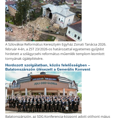
A Szlovákiai Református Keresztyén Egyház Zsinati Tanácsa 2026.
február 4-én, a ZST 23/2026-os határozattal egyetemes gyűjtést
hirdetett a szilágycsehi református műemlék templom leomlott
tornyának újjáépítésére.
Hordozott szolgálatban, közös felelősségben –
Balatonszárszón ülésezett a Generális Konvent
Balatonszárszón, az SDG Konferencia-központ adott otthont május