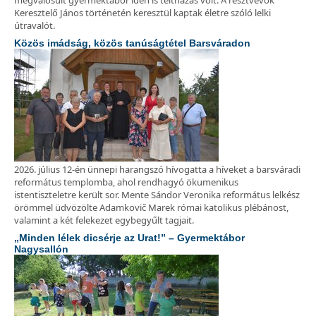
megvalósult gyermektábor idén is teltházas volt. A résztvevők
Keresztelő János történetén keresztül kaptak életre szóló lelki
útravalót.
Közös imádság, közös tanúságtétel Barsváradon
2026. július 12-én ünnepi harangszó hívogatta a híveket a barsváradi
református templomba, ahol rendhagyó ökumenikus
istentiszteletre került sor. Mente Sándor Veronika református lelkész
örömmel üdvözölte Adamkovič Marek római katolikus plébánost,
valamint a két felekezet egybegyűlt tagjait.
„Minden lélek dicsérje az Urat!” – Gyermektábor
Nagysallón