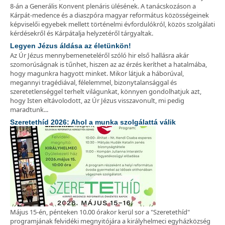
8-án a Generális Konvent plenáris ülésének. A tanácskozáson a
Kárpát-medence és a diaszpóra magyar református közösségeinek
képviselői egyebek mellett történelmi évfordulókról, közös szolgálati
kérdésekről és Kárpátalja helyzetéről tárgyaltak.
Legyen Jézus áldása az életünkön!
Az Úr Jézus mennybemeneteléről szóló hir első hallásra akár
szomorúságnak is tűnhet, hiszen az az érzés keríthet a hatalmába,
hogy magunkra hagyott minket. Mikor látjuk a háborúval,
megannyi tragédiával, félelemmel, bizonytalansággal és
szeretetlenséggel terhelt világunkat, könnyen gondolhatjuk azt,
hogy Isten eltávolodott, az Úr Jézus visszavonult, mi pedig
maradtunk...
Szeretethíd 2026: Ahol a munka szolgálattá válik
Május 15-én, pénteken 10.00 órakor kerül sor a "Szeretethíd"
programjának felvidéki megnyitójára a királyhelmeci egyházközség