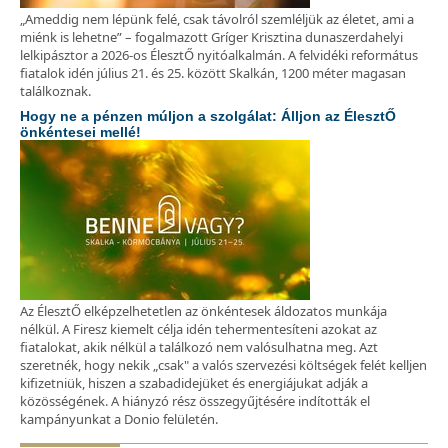
„Ameddig nem lépünk felé, csak távolról szemléljük az életet, ami a
miénk is lehetne” – fogalmazott Gríger Krisztina dunaszerdahelyi
lelkipásztor a 2026-os ÉlesztŐ nyitóalkalmán. A felvidéki református
fiatalok idén július 21. és 25. között Skalkán, 1200 méter magasan
találkoznak.
Hogy ne a pénzen múljon a szolgálat: Álljon az ÉlesztŐ
önkéntesei mellé!
Az ÉlesztŐ elképzelhetetlen az önkéntesek áldozatos munkája
nélkül. A Firesz kiemelt célja idén tehermentesíteni azokat az
fiatalokat, akik nélkül a találkozó nem valósulhatna meg. Azt
szeretnék, hogy nekik „csak" a valós szervezési költségek felét kelljen
kifizetniük, hiszen a szabadidejüket és energiájukat adják a
közösségének. A hiányzó rész összegyűjtésére indították el
kampányunkat a Donio felületén.