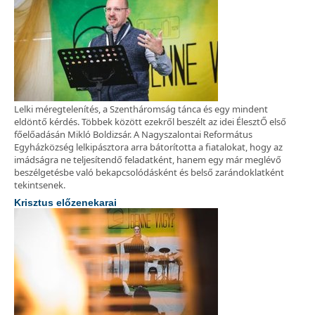
Lelki méregtelenítés, a Szentháromság tánca és egy mindent
eldöntő kérdés. Többek között ezekről beszélt az idei ÉlesztŐ első
főelőadásán Mikló Boldizsár. A Nagyszalontai Református
Egyházközség lelkipásztora arra bátorította a fiatalokat, hogy az
imádságra ne teljesítendő feladatként, hanem egy már meglévő
beszélgetésbe való bekapcsolódásként és belső zarándoklatként
tekintsenek.
Krisztus előzenekarai