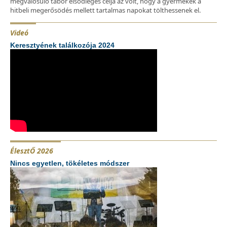
megvalósuló tábor elsődleges célja az volt, hogy a gyermekek a
hitbeli megerősödés mellett tartalmas napokat tölthessenek el.
Videó
Keresztyének találkozója 2024
ÉlesztŐ 2026
Nincs egyetlen, tökéletes módszer