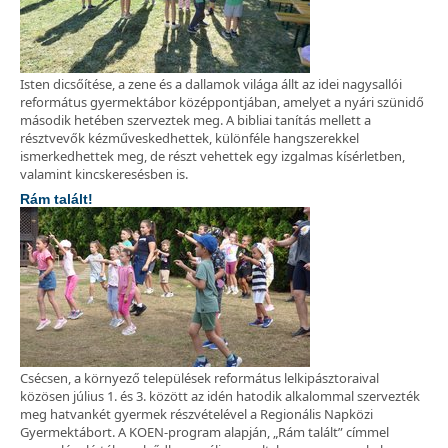
Isten dicsőítése, a zene és a dallamok világa állt az idei nagysallói
református gyermektábor középpontjában, amelyet a nyári szünidő
második hetében szerveztek meg. A bibliai tanítás mellett a
résztvevők kézműveskedhettek, különféle hangszerekkel
ismerkedhettek meg, de részt vehettek egy izgalmas kísérletben,
valamint kincskeresésben is.
Rám talált!
Csécsen, a környező települések református lelkipásztoraival
közösen július 1. és 3. között az idén hatodik alkalommal szervezték
meg hatvankét gyermek részvételével a Regionális Napközi
Gyermektábort. A KOEN-program alapján, „Rám talált” címmel