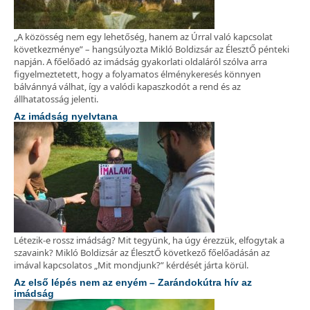
„A közösség nem egy lehetőség, hanem az Úrral való kapcsolat
következménye” – hangsúlyozta Mikló Boldizsár az ÉlesztŐ pénteki
napján. A főelőadó az imádság gyakorlati oldaláról szólva arra
figyelmeztetett, hogy a folyamatos élménykeresés könnyen
bálvánnyá válhat, így a valódi kapaszkodót a rend és az
állhatatosság jelenti.
Az imádság nyelvtana
Létezik-e rossz imádság? Mit tegyünk, ha úgy érezzük, elfogytak a
szavaink? Mikló Boldizsár az ÉlesztŐ következő főelőadásán az
imával kapcsolatos „Mit mondjunk?” kérdését járta körül.
Az első lépés nem az enyém – Zarándokútra hív az
imádság