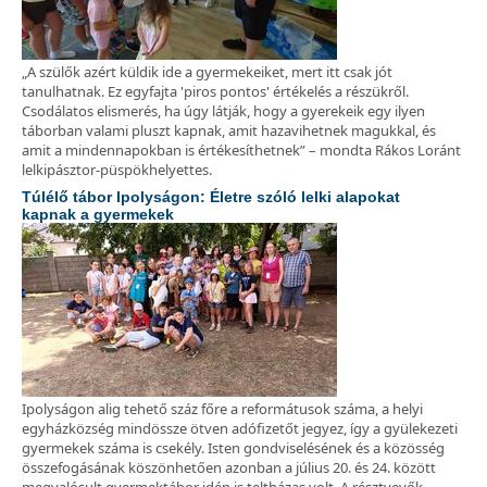
„A szülők azért küldik ide a gyermekeiket, mert itt csak jót
tanulhatnak. Ez egyfajta 'piros pontos' értékelés a részükről.
Csodálatos elismerés, ha úgy látják, hogy a gyerekeik egy ilyen
táborban valami pluszt kapnak, amit hazavihetnek magukkal, és
amit a mindennapokban is értékesíthetnek” – mondta Rákos Loránt
lelkipásztor-püspökhelyettes.
Túlélő tábor Ipolyságon: Életre szóló lelki alapokat
kapnak a gyermekek
Ipolyságon alig tehető száz főre a reformátusok száma, a helyi
egyházközség mindössze ötven adófizetőt jegyez, így a gyülekezeti
gyermekek száma is csekély. Isten gondviselésének és a közösség
összefogásának köszönhetően azonban a július 20. és 24. között