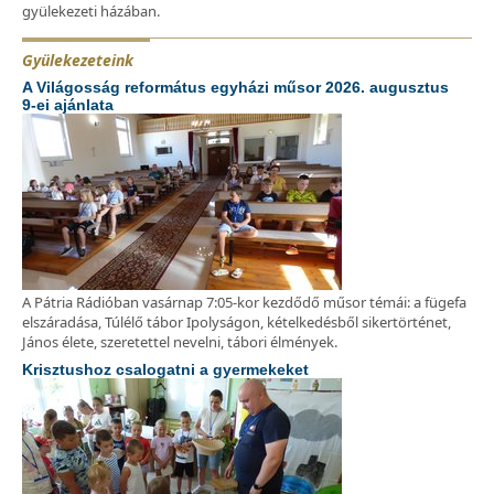
gyülekezeti házában.
Gyülekezeteink
A Világosság református egyházi műsor 2026. augusztus
9-ei ajánlata
A Pátria Rádióban vasárnap 7:05-kor kezdődő műsor témái: a fügefa
elszáradása, Túlélő tábor Ipolyságon, kételkedésből sikertörténet,
János élete, szeretettel nevelni, tábori élmények.
Krisztushoz csalogatni a gyermekeket