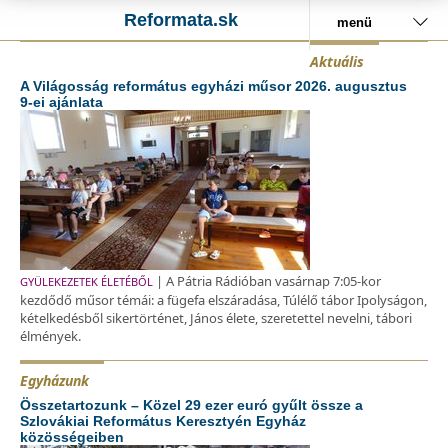
Reformata.sk
menü
Aktuális
A Világosság református egyházi műsor 2026. augusztus
9-ei ajánlata
| A Pátria Rádióban vasárnap 7:05-kor
GYÜLEKEZETEK ÉLETÉBŐL
kezdődő műsor témái: a fügefa elszáradása, Túlélő tábor Ipolyságon,
kételkedésből sikertörténet, János élete, szeretettel nevelni, tábori
élmények.
Egyházunk
Összetartozunk – Közel 29 ezer euró gyűlt össze a
Szlovákiai Református Keresztyén Egyház
közösségeiben