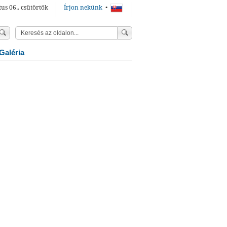
us 06., csütörtök
Írjon nekünk
•
Galéria