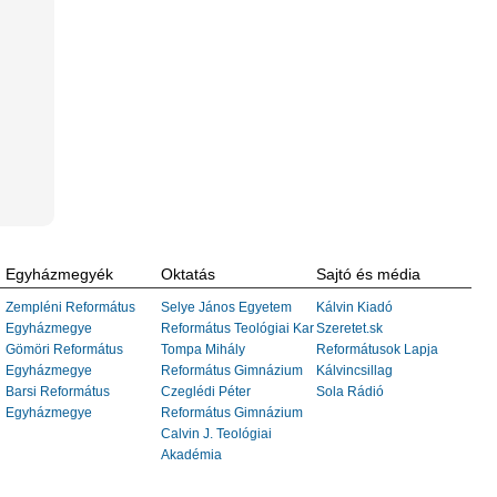
Egyházmegyék
Oktatás
Sajtó és média
Zempléni Református
Selye János Egyetem
Kálvin Kiadó
Egyházmegye
Református Teológiai Kar
Szeretet.sk
Gömöri Református
Tompa Mihály
Reformátusok Lapja
Egyházmegye
Református Gimnázium
Kálvincsillag
Barsi Református
Czeglédi Péter
Sola Rádió
Egyházmegye
Református Gimnázium
Calvin J. Teológiai
Akadémia