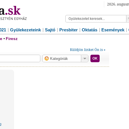
2026. auguszt
021
Gyülekezeteink
Sajtó
Presbiter
Oktatás
Események
e
•
Firesz
Küldjön linket Ön is »
Link címe
OK
URL
pl.: http://www.reformata.sk
Link leírása
g
Név
g
E-Mail