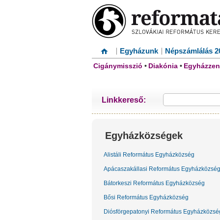
Egyházunk
Népszámlálás 2
Cigánymisszió
•
Diakónia
•
Egyházzen
Linkkereső:
Egyházközségek
Alistáli Református Egyházközség
Apácaszakállasi Református Egyházközsé
Bátorkeszi Református Egyházközség
Bősi Református Egyházközség
Diósförgepatonyi Református Egyházközsé