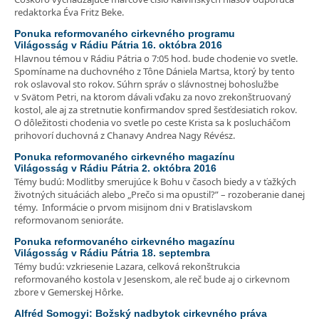
redaktorka Éva Fritz Beke.
Ponuka reformovaného cirkevného programu
Világosság v Rádiu Pátria 16. októbra 2016
Hlavnou témou v Rádiu Pátria o 7:05 hod. bude chodenie vo svetle.
Spomíname na duchovného z Tône Dániela Martsa, ktorý by tento
rok oslavoval sto rokov. Súhrn správ o slávnostnej bohoslužbe
v Svätom Petri, na ktorom dávali vďaku za novo zrekonštruovaný
kostol, ale aj za stretnutie konfirmandov spred šesťdesiatich rokov.
O dôležitosti chodenia vo svetle po ceste Krista sa k poslucháčom
prihovorí duchovná z Chanavy Andrea Nagy Révész.
Ponuka reformovaného cirkevného magazínu
Világosság v Rádiu Pátria 2. októbra 2016
Témy budú: Modlitby smerujúce k Bohu v časoch biedy a v ťažkých
životných situáciách alebo „Prečo si ma opustil?” – rozoberanie danej
témy. Informácie o prvom misijnom dni v Bratislavskom
reformovanom senioráte.
Ponuka reformovaného cirkevného magazínu
Világosság v Rádiu Pátria 18. septembra
Témy budú: vzkriesenie Lazara, celková rekonštrukcia
reformovaného kostola v Jesenskom, ale reč bude aj o cirkevnom
zbore v Gemerskej Hôrke.
Alfréd Somogyi: Božský nadbytok cirkevného práva