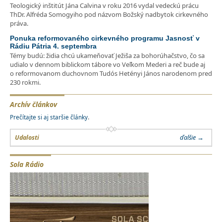
Teologický inštitút Jána Calvina v roku 2016 vydal vedeckú prácu
ThDr. Alfréda Somogyiho pod názvom Božský nadbytok cirkevného
práva.
Ponuka reformovaného cirkevného programu Jasnosť v
Rádiu Pátria 4. septembra
Témy budú: židia chcú ukameňovať Ježiša za bohorúhačstvo, čo sa
udialo v dennom biblickom tábore vo Veľkom Mederi a reč bude aj
o reformovanom duchovnom Tudós Hetényi János narodenom pred
230 rokmi.
Archív článkov
.
Prečítajte si aj staršie články
Udalosti
ďalšie →
Sola Rádio