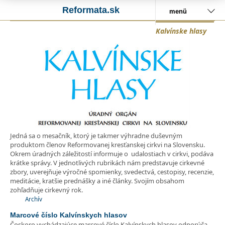
Reformata.sk
menü
Kalvínske hlasy
Jedná sa o mesačník, ktorý je takmer výhradne duševným
produktom členov Reformovanej kresťanskej cirkvi na Slovensku.
Okrem úradných záležitostí informuje o udalostiach v cirkvi, podáva
krátke správy. V jednotlivých rubrikách nám predstavuje cirkevné
zbory, uverejňuje výročné spomienky, svedectvá, cestopisy, recenzie,
meditácie, kratšie prednášky a iné články. Svojím obsahom
zohľadňuje cirkevný rok.
Archív
Marcové číslo Kalvínskych hlasov
Čoskoro vychádzajúce marcové číslo Kalvínskych hlasov odporúča