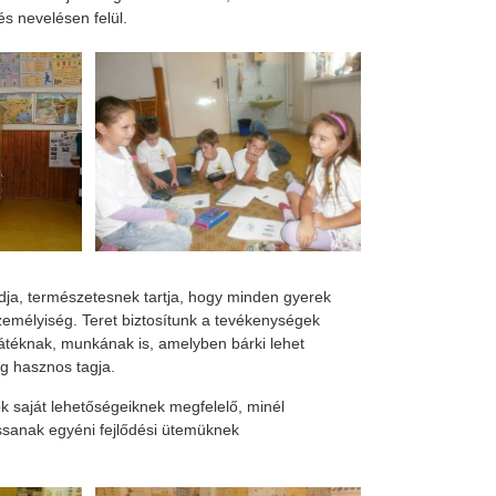
és nevelésen felül.
dja, természetesnek tartja, hogy minden gyerek
emélyiség. Teret biztosítunk a tevékenységek
játéknak, munkának is, amelyben bárki lehet
g hasznos tagja.
ok saját lehetőségeiknek megfelelő, minél
assanak egyéni fejlődési ütemüknek