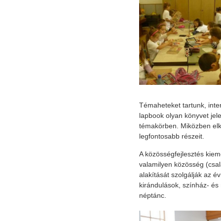
Témaheteket tartunk, inte
lapbook olyan könyvet jel
témakörben. Miközben elk
legfontosabb részeit.
A közösségfejlesztés kieme
valamilyen közösség (csalá
alakítását szolgálják az é
kirándulások, színház- és
néptánc.