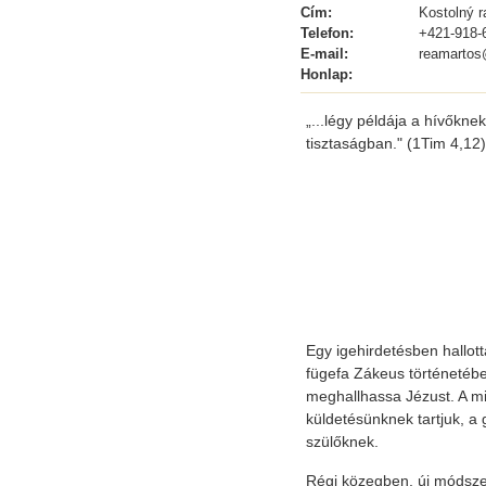
Cím:
Kostolný r
Telefon:
+421-918-
E-mail:
reamartos
Honlap:
„...légy példája a hívőkn
tisztaságban." (1Tim 4,12)
Egy igehirdetésben hallot
fügefa Zákeus történetéb
meghallhassa Jézust. A mi p
küldetésünknek tartjuk, a 
szülőknek.
Régi közegben, új módszer