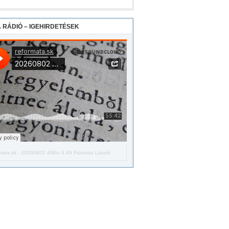
 RÁDIÓ – IGEHIRDETÉSEK
mata.sk
·
20260802 4Móz 4,49 Fazekas László