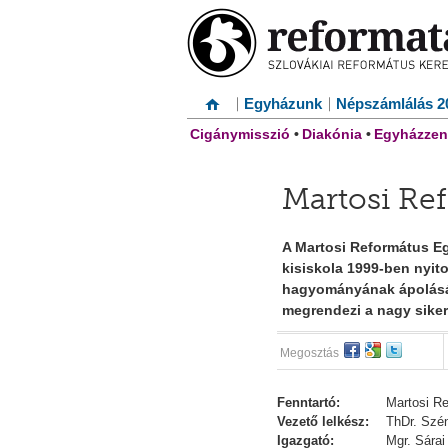
Egyházunk
Népszámlálás 2
Cigánymisszió
•
Diakónia
•
Egyházzen
Martosi Re
A Martosi Református Eg
kisiskola 1999-ben nyit
hagyományának ápolását 
megrendezi a nagy siker
Megosztás
Fenntartó:
Martosi R
Vezető lelkész:
ThDr. Szén
Igazgató:
Mgr. Sárai