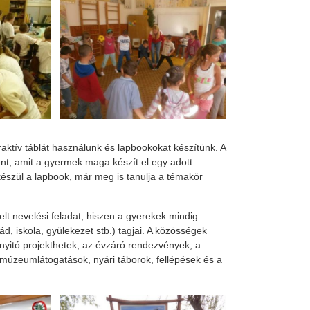
raktív táblát használunk és lapbookokat készítünk. A
ent, amit a gyermek maga készít el egy adott
észül a lapbook, már meg is tanulja a témakör
lt nevelési feladat, hiszen a gyerekek mindig
d, iskola, gyülekezet stb.) tagjai. A közösségek
vnyitó projekthetek, az évzáró rendezvények, a
 múzeumlátogatások, nyári táborok, fellépések és a