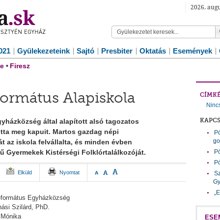
2026. augu
021
Gyülekezeteink
Sajtó
Presbiter
Oktatás
Események
e
•
Firesz
formátus Alapiskola
CÍMK
Ninc
KAPC
yházközség által alapított alsó tagozatos
otta meg kapuit. Martos gazdag népi
Pó
go
az iskola felvállalta, és minden évben
ű Gyermekek Kistérségi Folklórtalálkozóját.
Pó
Pó
A
A
Elküld
Nyomtat
A
Sz
Gy
„E
eformátus Egyházközség
ási Szilárd, PhD.
 Mónika
ESE