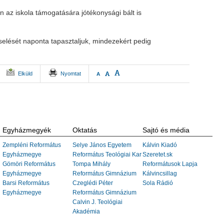
 az iskola támogatására jótékonysági bált is
iselését naponta tapasztaljuk, mindezekért pedig
A
A
Elküld
Nyomtat
A
Egyházmegyék
Oktatás
Sajtó és média
Zempléni Református
Selye János Egyetem
Kálvin Kiadó
Egyházmegye
Református Teológiai Kar
Szeretet.sk
Gömöri Református
Tompa Mihály
Reformátusok Lapja
Egyházmegye
Református Gimnázium
Kálvincsillag
Barsi Református
Czeglédi Péter
Sola Rádió
Egyházmegye
Református Gimnázium
Calvin J. Teológiai
Akadémia