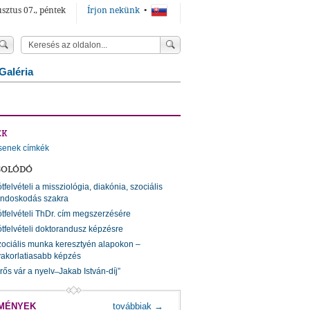
sztus 07., péntek
Írjon nekünk
•
Galéria
ÉK
senek címkék
SOLÓDÓ
tfelvételi a missziológia, diakónia, szociális
ndoskodás szakra
tfelvételi ThDr. cím megszerzésére
tfelvételi doktorandusz képzésre
ociális munka keresztyén alapokon –
akorlatiasabb képzés
rős vár a nyelv ̶ Jakab István-díj”
MÉNYEK
továbbiak →