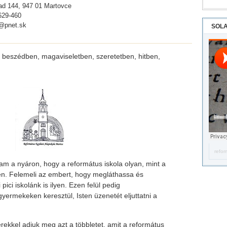
ad 144, 947 01 Martovce
629-460
@pnet.sk
SOLA
ek beszédben, magaviseletben, szeretetben, hitben,
refor
tam a nyáron, hogy a református iskola olyan, mint a
en. Felemeli az embert, hogy megláthassa és
ici iskolánk is ilyen. Ezen felül pedig
gyermekeken keresztül, Isten üzenetét eljuttatni a
ekkel adjuk meg azt a többletet, amit a református