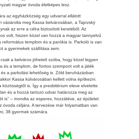
ányzati magyar óvoda életképes lesz.
ra az egyházközség egy udvarral ellátott
én vásárolta meg Kassa belvárosában, a Tajovský
ak az erre a célra biztosított keretéből. Az
atos volt, hiszen közel van hozzá a magyar tannyelvű
a református templom és a parókia is. Parkoló is van
ot a gyermekek szállítása sem.
 csak a belváros jöhetett szóba, hogy közel legyen
a és a templom, de fontos szempont volt a játék
és a parkolási lehetőség is. Zöld beruházásban
kkor Kassa külvárosában kellett volna építkezni.
közösségtől is. Így a presbitérium eleve elvetette
atlan és a hozzá tartozó udvar határozza meg az
 is” – mondta az esperes, hozzátéve, az épületet
az óvoda céljára. A tervezése már folyamatban van.
itni, 38 gyermek számára.