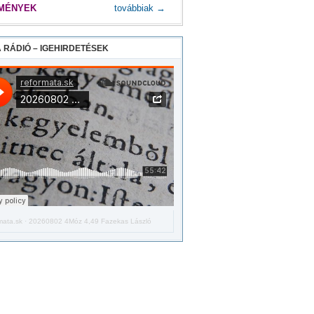
MÉNYEK
továbbiak →
 RÁDIÓ – IGEHIRDETÉSEK
mata.sk
·
20260802 4Móz 4,49 Fazekas László