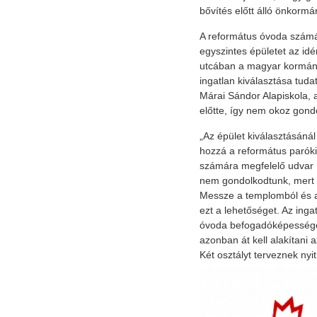
bővítés előtt álló önkorm
A református óvoda számá
egyszintes épületet az id
utcában a magyar kormányn
ingatlan kiválasztása tud
Márai Sándor Alapiskola, 
előtte, így nem okoz gond
„Az épület kiválasztásánál
hozzá a református paróki
számára megfelelő udvar 
nem gondolkodtunk, mert a
Messze a templomból és a 
ezt a lehetőséget. Az ing
óvoda befogadóképességét
azonban át kell alakítani 
Két osztályt terveznek ny