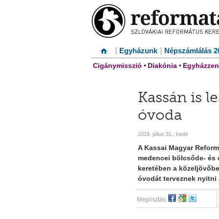
Egyházunk
Népszámlálás 2
Cigánymisszió
•
Diakónia
•
Egyházzen
Kassán is l
óvoda
2018. július 31., kedd
A Kassai Magyar Reform
medencei bölcsőde- és 
keretében a közeljövőbe
óvodát terveznek nyitni
Megosztás