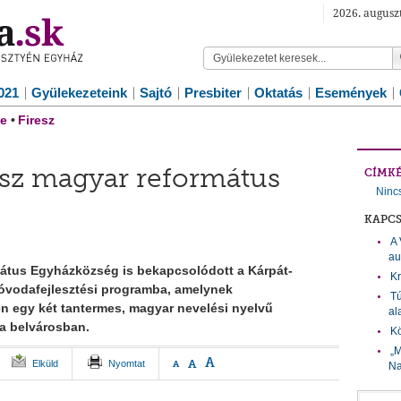
2026. augusz
021
Gyülekezeteink
Sajtó
Presbiter
Oktatás
Események
e
•
Firesz
esz magyar református
CÍMK
Ninc
KAPC
A 
au
átus Egyházközség is bekapcsolódott a Kárpát-
Kr
óvodafejlesztési programba, amelynek
Tú
n egy két tantermes, magyar nevelési nyelvű
al
 a belvárosban.
Kö
„M
A
A
Elküld
Nyomtat
A
Na