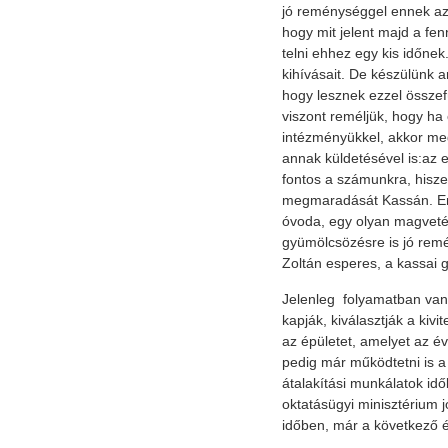
jó reménységgel ennek az
hogy mit jelent majd a fenn
telni ehhez egy kis időnek
kihívásait. De készülünk a
hogy lesznek ezzel összef
viszont reméljük, hogy ha
intézményükkel, akkor me
annak küldetésével is:az 
fontos a számunkra, hiszen
megmaradását Kassán. En
óvoda, egy olyan magveté
gyümölcsözésre is jó re
Zoltán esperes, a kassai g
Jelenleg folyamatban van
kapják, kiválasztják a kivi
az épületet, amelyet az é
pedig már működtetni is 
átalakítási munkálatok idő
oktatásügyi minisztérium j
időben, már a következő é