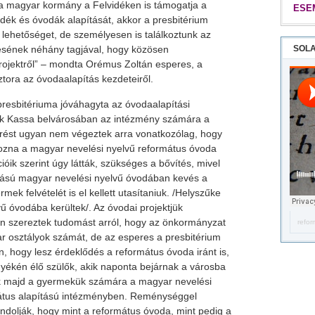
a magyar kormány a Felvidéken is támogatja a
ESE
ék és óvodák alapítását, akkor a presbitérium
 a lehetőséget, de személyesen is találkoztunk az
sének néhány tagjával, hogy közösen
SOLA
projektről” – mondta Orémus Zoltán esperes, a
ztora az óvodaalapítás kezdeteiről.
resbitériuma jóváhagyta az óvodaalapítási
ék Kassa belvárosában az intézmény számára a
érést ugyan nem végeztek arra vonatkozólag, hogy
ozna a magyar nevelési nyelvű református óvoda
ióik szerint úgy látták, szükséges a bővítés, mivel
tású magyar nevelési nyelvű óvodában kevés a
rmek felvételét is el kellett utasítaniuk. /Helyszűke
ű óvodába kerültek/. Az óvodai projektjük
an szereztek tudomást arról, hogy az önkormányzat
refor
yar osztályok számát, de az esperes a presbitérium
an, hogy lesz érdeklődés a református óvoda iránt is,
yékén élő szülők, akik naponta bejárnak a városba
ják majd a gyermekük számára a magyar nevelési
átus alapítású intézményben. Reménységgel
ndolják, hogy mint a református óvoda, mint pedig a