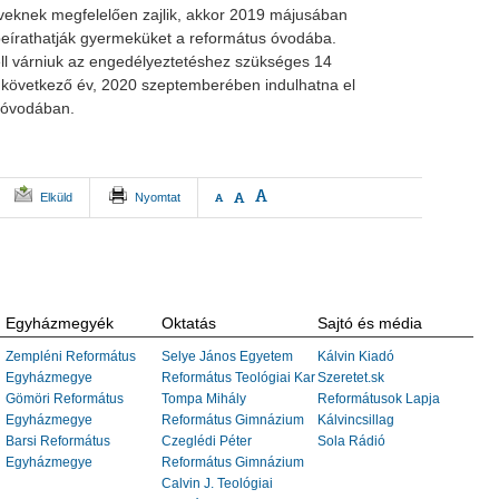
eknek megfelelően zajlik, akkor 2019 májusában
beírathatják gyermeküket a református óvodába.
ll várniuk az engedélyeztetéshez szükséges 14
a következő év, 2020 szeptemberében indulhatna el
 óvodában.
A
A
Elküld
Nyomtat
A
Egyházmegyék
Oktatás
Sajtó és média
Zempléni Református
Selye János Egyetem
Kálvin Kiadó
Egyházmegye
Református Teológiai Kar
Szeretet.sk
Gömöri Református
Tompa Mihály
Reformátusok Lapja
Egyházmegye
Református Gimnázium
Kálvincsillag
Barsi Református
Czeglédi Péter
Sola Rádió
Egyházmegye
Református Gimnázium
Calvin J. Teológiai