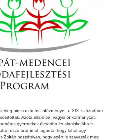
elenleg nincs oktatási intézménye, a XIX. században
mosították. Azóta államiba, vagyis önkormányzati
formátus gyermekek óvodába és alapiskolába is.
yobb része örömmel fogadta, hogy lehet egy
 Zoltán hozzátéves, hogy ezért is szavazták meg