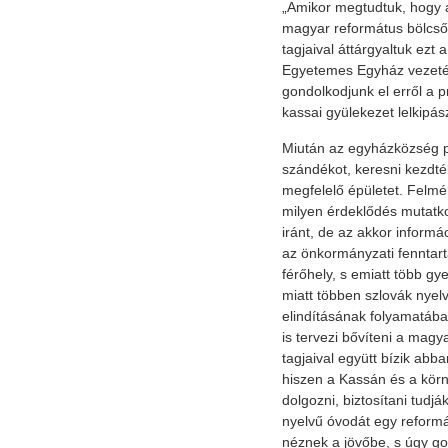
„Amikor megtudtuk, hogy 
magyar református bölcsőd
tagjaival áttárgyaltuk ezt
Egyetemes Egyház vezeté
gondolkodjunk el erről a 
kassai gyülekezet lelkipás
Miután az egyházközség p
szándékot, keresni kezdt
megfelelő épületet. Felm
milyen érdeklődés mutatk
iránt, de az akkor informác
az önkormányzati fenntar
férőhely, s emiatt több gye
miatt többen szlovák nyelv
elindításának folyamatáb
is tervezi bővíteni a mag
tagjaival együtt bízik abb
hiszen a Kassán és a körn
dolgozni, biztosítani tud
nyelvű óvodát egy reform
néznek a jövőbe, s úgy go