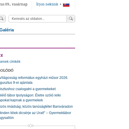
tus 09., vasárnap
Írjon nekünk
•
Galéria
ÉK
senek címkék
SOLÓDÓ
Világosság református egyházi műsor 2026.
gusztus 9-ei ajánlata
isztushoz csalogatni a gyermekeket
lélő tábor Ipolyságon: Életre szóló lelki
apokat kapnak a gyermekek
zös imádság, közös tanúságtétel Barsváradon
inden lélek dicsérje az Urat!” – Gyermektábor
gysallón