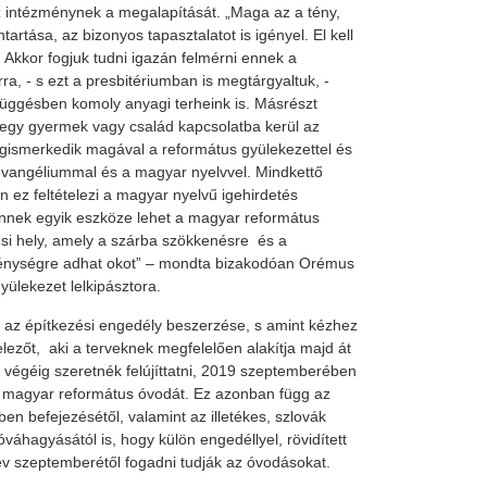
 intézménynek a megalapítását. „Maga az a tény,
tartása, az bizonyos tapasztalatot is igényel. El kell
. Akkor fogjuk tudni igazán felmérni ennek a
rra, - s ezt a presbitériumban is megtárgyaltuk, -
üggésben komoly anyagi terheink is. Másrészt
 egy gyermek vagy család kapcsolatba kerül az
gismerkedik magával a református gyülekezettel és
evangéliummal és a magyar nyelvvel. Mindkettő
 ez feltételezi a magyar nyelvű igehirdetés
nek egyik eszköze lehet a magyar református
si hely, amely a szárba szökkenésre és a
ménységre adhat okot” – mondta bizakodóan Orémus
yülekezet lelkipásztora.
 az építkezési engedély beszerzése, s amint kézhez
telezőt, aki a terveknek megfelelően alakítja majd át
v végéig szeretnék felújíttatni, 2019 szeptemberében
a magyar református óvodát. Ez azonban függ az
ben befejezésétől, valamint az illetékes, szlovák
óváhagyásától is, hogy külön engedéllyel, rövidített
v szeptemberétől fogadni tudják az óvodásokat.