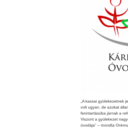
„A kassai gyülekezetnek j
volt ugyan, de azokat álla
fenntartásúba járnak a re
Viszont a gyülekezet nag
óvodája” – mondta Orémus