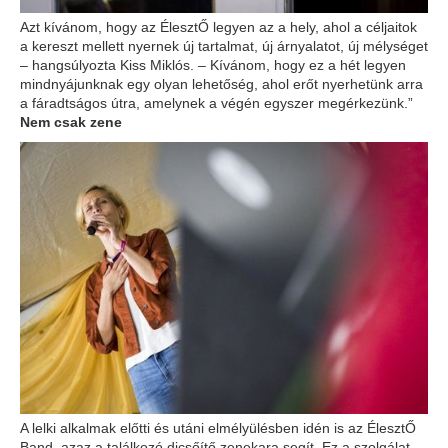
Azt kívánom, hogy az ÉlesztŐ legyen az a hely, ahol a céljaitok
a kereszt mellett nyernek új tartalmat, új árnyalatot, új mélységet
– hangsúlyozta Kiss Miklós. – Kívánom, hogy ez a hét legyen
mindnyájunknak egy olyan lehetőség, ahol erőt nyerhetünk arra
a fáradtságos útra, amelynek a végén egyszer megérkezünk.”
Nem csak zene
A lelki alkalmak előtti és utáni elmélyülésben idén is az ÉlesztŐ
Band, azaz a találkozó dicsőítő zenekara segít. Ez a szolgálat