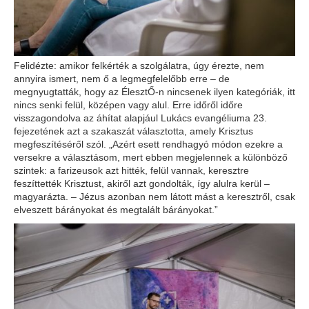
Felidézte: amikor felkérték a szolgálatra, úgy érezte, nem
annyira ismert, nem ő a legmegfelelőbb erre – de
megnyugtatták, hogy az ÉlesztŐ-n nincsenek ilyen kategóriák, itt
nincs senki felül, középen vagy alul. Erre időről időre
visszagondolva az áhítat alapjául Lukács evangéliuma 23.
fejezetének azt a szakaszát választotta, amely Krisztus
megfeszítéséről szól. „Azért esett rendhagyó módon ezekre a
versekre a választásom, mert ebben megjelennek a különböző
szintek: a farizeusok azt hitték, felül vannak, keresztre
feszíttették Krisztust, akiről azt gondolták, így alulra kerül –
magyarázta. – Jézus azonban nem látott mást a keresztről, csak
elveszett bárányokat és megtalált bárányokat.”