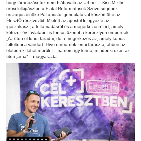
hogy fáradozásotok nem hiábavaló az Úrban” – Kiss Miklós
örösi lelkipásztor, a Fiatal Reformátusok Szövetségének
országos elnöke Pál apostol gondolataival köszöntötte az
ÉlesztŐ résztvevőit. Mielőtt az apostol lejegyezte az
igeszakaszt, a feltámadásról és a megérkezésről írt, amely
kétezer év távlatából is fontos üzenet a keresztyén embernek.
„Az úton el lehet fáradni, de a megérkezés az, amely képes
feltölteni a vándort. Hívő embernek lenni fárasztó, ebben az
életben ki lehet merülni – ha nem így lenne, mindenki ezen az
úton járna” – magyarázta.