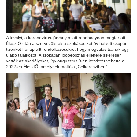
A tavalyi, a koronavírus-járvány miatt rendhagyóan megtartott
ÉlesztŐ után a szervezőknek a szokásos két év helyett csupán
tizenkét hónap állt rendelkezésükre, hogy megvalósítsanak egy
újabb találkozót. A szokatlan időbeosztás ellenére sikeresen
vették az akadályokat, így augusztus 9-én kezdetét vehette a
2022-es ÉlesztŐ, amelynek mottója „Célkeresztben”.