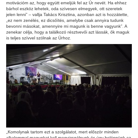
motivációm az, hogy együtt emeljük fel az Úr nevét. Ha ehhez
bárhol eszköz lehetek, oda szívesen elmegyek, ott szeretek
jelen lenni” – vallja Takács Krisztina, azonban azt is hozzátette,
„ez nem zenélés, ez dicsőítés, amelybe csak annyira tudunk
bevonni másokat, amennyire mi magunk is benne vagyunk”. A
zenekar célja, hogy a találkozó résztvevői azt lássák, ők maguk
is teljes szívvel szólnak az Úrhoz.
„Komolynak tartom ezt a szolgálatot, mert először minden
alkalommal magunkat kell megvizsgálnunk és úgy belépnünk az