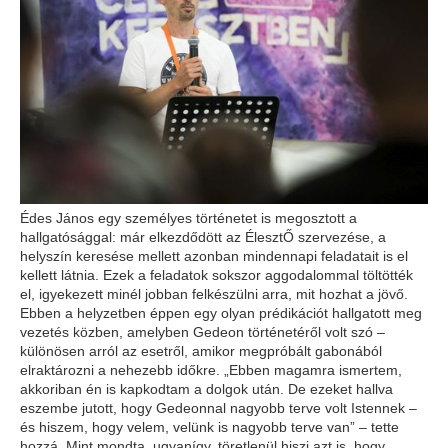
Édes János egy személyes történetet is megosztott a
hallgatósággal: már elkezdődött az ÉlesztŐ szervezése, a
helyszín keresése mellett azonban mindennapi feladatait is el
kellett látnia. Ezek a feladatok sokszor aggodalommal töltötték
el, igyekezett minél jobban felkészülni arra, mit hozhat a jövő.
Ebben a helyzetben éppen egy olyan prédikációt hallgatott meg
vezetés közben, amelyben Gedeon történetéről volt szó –
különösen arról az esetről, amikor megpróbált gabonából
elraktározni a nehezebb időkre. „Ebben magamra ismertem,
akkoriban én is kapkodtam a dolgok után. De ezeket hallva
eszembe jutott, hogy Gedeonnal nagyobb terve volt Istennek –
és hiszem, hogy velem, velünk is nagyobb terve van” – tette
hozzá. Mint mondta, ugyanígy, töretlenül hiszi azt is, hogy