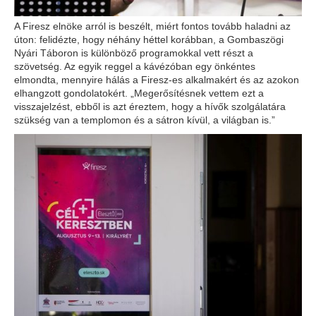
A Firesz elnöke arról is beszélt, miért fontos tovább haladni az
úton: felidézte, hogy néhány héttel korábban, a Gombaszögi
Nyári Táboron is különböző programokkal vett részt a
szövetség. Az egyik reggel a kávézóban egy önkéntes
elmondta, mennyire hálás a Firesz-es alkalmakért és az azokon
elhangzott gondolatokért. „Megerősítésnek vettem ezt a
visszajelzést, ebből is azt éreztem, hogy a hívők szolgálatára
szükség van a templomon és a sátron kívül, a világban is.”