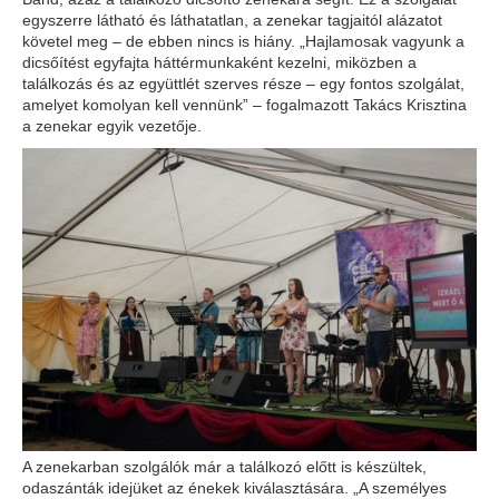
egyszerre látható és láthatatlan, a zenekar tagjaitól alázatot
követel meg – de ebben nincs is hiány. „Hajlamosak vagyunk a
dicsőítést egyfajta háttérmunkaként kezelni, miközben a
találkozás és az együttlét szerves része – egy fontos szolgálat,
amelyet komolyan kell vennünk” – fogalmazott Takács Krisztina
a zenekar egyik vezetője.
A zenekarban szolgálók már a találkozó előtt is készültek,
odaszánták idejüket az énekek kiválasztására. „A személyes