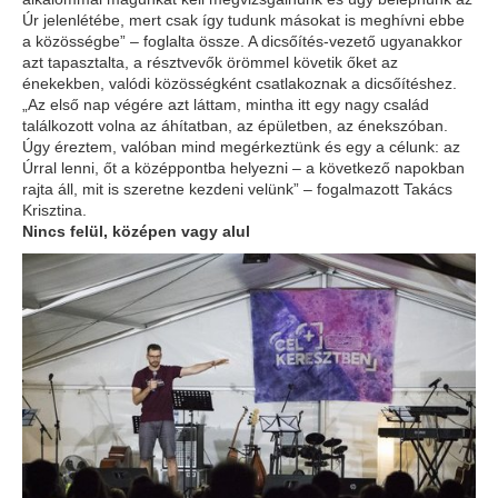
Úr jelenlétébe, mert csak így tudunk másokat is meghívni ebbe
a közösségbe” – foglalta össze. A dicsőítés-vezető ugyanakkor
azt tapasztalta, a résztvevők örömmel követik őket az
énekekben, valódi közösségként csatlakoznak a dicsőítéshez.
„Az első nap végére azt láttam, mintha itt egy nagy család
találkozott volna az áhítatban, az épületben, az énekszóban.
Úgy éreztem, valóban mind megérkeztünk és egy a célunk: az
Úrral lenni, őt a középpontba helyezni – a következő napokban
rajta áll, mit is szeretne kezdeni velünk” – fogalmazott Takács
Krisztina.
Nincs felül, középen vagy alul