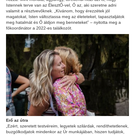
Istennek terve van az ÉlesztŐ-vel, Ő az, aki szeretne adni
valamit a résztvevőknek. „Kívánom, hogy érezzétek jól
magatokat, Isten változtassa meg az életeteket, tapasztaljátok
meg hatalmát és Ő áldjon meg benneteket” – nyitotta meg a
főkoordinátor a 2022-es találkozót.
Erő az útra
„Ezért, szeretett testvéreim, legyetek szilárdak, rendíthetetlenek,
buzgólkodjatok mindenkor az Úr munkájában, hiszen tudjátok,