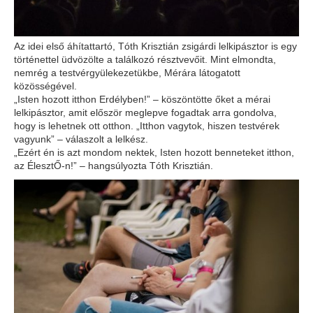
Az idei első áhítattartó, Tóth Krisztián zsigárdi lelkipásztor is egy
történettel üdvözölte a találkozó résztvevőit. Mint elmondta,
nemrég a testvérgyülekezetükbe, Mérára látogatott
közösségével.
„Isten hozott itthon Erdélyben!” – köszöntötte őket a mérai
lelkipásztor, amit először meglepve fogadtak arra gondolva,
hogy is lehetnek ott otthon. „Itthon vagytok, hiszen testvérek
vagyunk” – válaszolt a lelkész.
„Ezért én is azt mondom nektek, Isten hozott benneteket itthon,
az ÉlesztŐ-n!” – hangsúlyozta Tóth Krisztián.