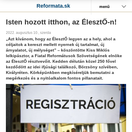
Reformata.sk
menü
Isten hozott itthon, az ÉlesztŐ-n!
2022. augusztus 10., szerda
„Azt kívánom, hogy az ÉlesztŐ legyen az a hely, ahol a
céljaitok a kereszt mellett nyernek új tartalmat, új
árnyalatot, új mélységet” – köszöntötte Kiss Miklós
lelkipásztor, a Fiatal Reformátusok Szövetségének elnöke
az ÉlesztŐ résztvevőit. Kedden délután közel 250 fővel
kezdődött az idei ifjúsági találkozó, Börzsöny szívében,
Királyréten. Körképünkben megkíséreljük bemutatni a
megérkezés és a nyitóalkalom fontos pillanatait.