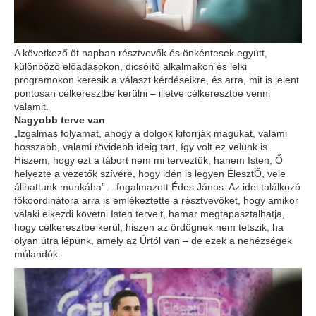
A következő öt napban résztvevők és önkéntesek együtt,
különböző előadásokon, dicsőítő alkalmakon és lelki
programokon keresik a választ kérdéseikre, és arra, mit is jelent
pontosan célkeresztbe kerülni – illetve célkeresztbe venni
valamit.
Nagyobb terve van
„Izgalmas folyamat, ahogy a dolgok kiforrják magukat, valami
hosszabb, valami rövidebb ideig tart, így volt ez velünk is.
Hiszem, hogy ezt a tábort nem mi terveztük, hanem Isten, Ő
helyezte a vezetők szívére, hogy idén is legyen ÉlesztŐ, vele
állhattunk munkába” – fogalmazott Édes János. Az idei találkozó
főkoordinátora arra is emlékeztette a résztvevőket, hogy amikor
valaki elkezdi követni Isten terveit, hamar megtapasztalhatja,
hogy célkeresztbe kerül, hiszen az ördögnek nem tetszik, ha
olyan útra lépünk, amely az Úrtól van – de ezek a nehézségek
múlandók.