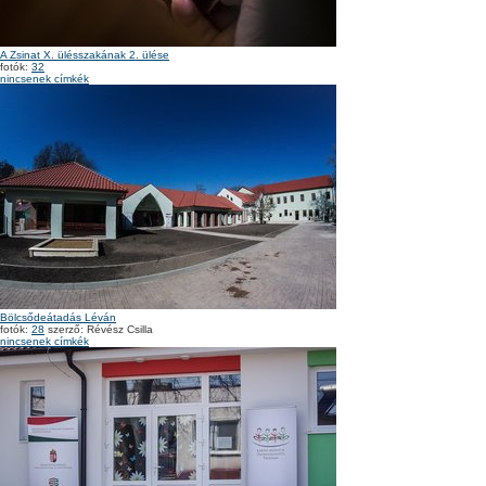
A Zsinat X. ülésszakának 2. ülése
fotók:
32
nincsenek címkék
Bölcsődeátadás Léván
fotók:
28
szerző: Révész Csilla
nincsenek címkék