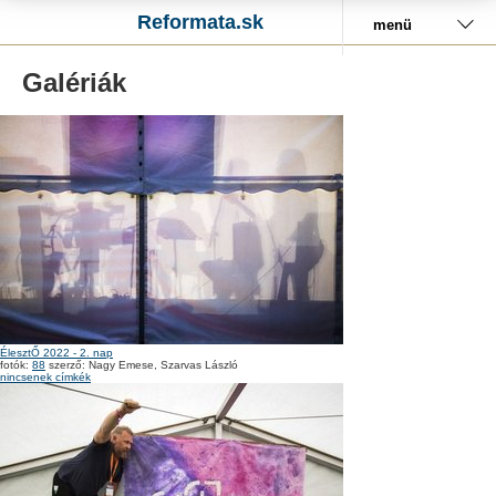
Reformata.sk
menü
Galériák
ÉlesztŐ 2022 - 2. nap
fotók:
88
szerző: Nagy Emese, Szarvas László
nincsenek címkék