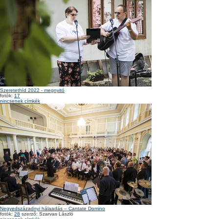
Szeretethíd 2022 - megnyitó
fotók:
17
nincsenek címkék
Negyedszázadnyi hálaadás – Cantate Domino
fotók:
28
szerző: Szarvas László