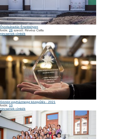
Óvodaátadás Érsekkétyen
fotók:
26
szerző: Révész Csilla
nincsenek címkék
Gömöri egyházmegyi közgyűlés - 2021
fotók:
10
nincsenek címkék