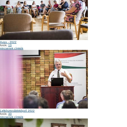
Avizo - 2022
fotók:
13
nincsenek címkék
Lelkésztovábbképző 2022
fotók:
33
nincsenek címkék