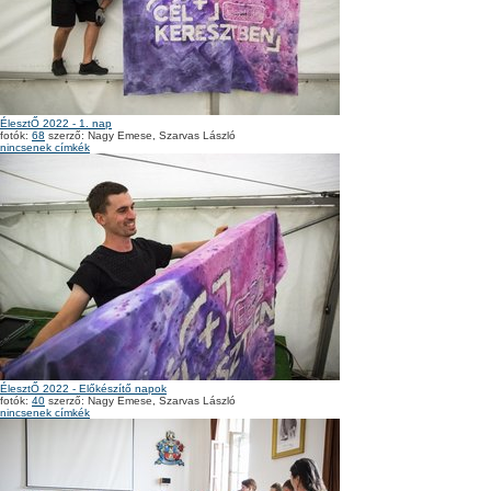
ÉlesztŐ 2022 - 1. nap
fotók:
68
szerző: Nagy Emese, Szarvas László
nincsenek címkék
ÉlesztŐ 2022 - Előkészítő napok
fotók:
40
szerző: Nagy Emese, Szarvas László
nincsenek címkék