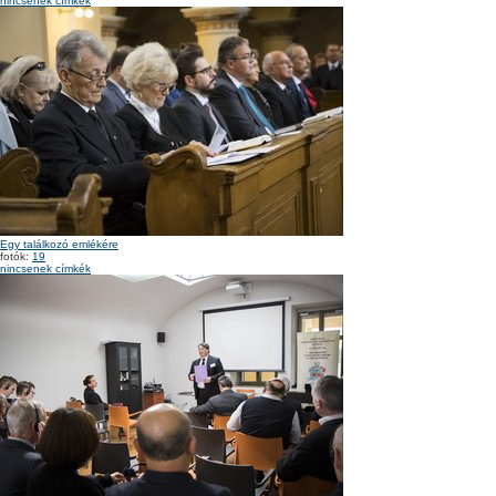
nincsenek címkék
Egy találkozó emlékére
fotók:
19
nincsenek címkék