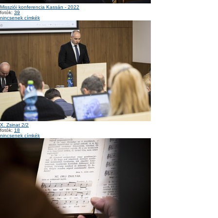
Missziói konferencia Kassán - 2022
fotók:
39
nincsenek címkék
X. Zsinat 2/2
fotók:
18
nincsenek címkék