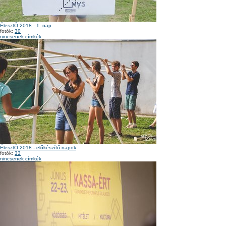
ÉlesztŐ 2018 - 1. nap
fotók:
30
nincsenek címkék
ÉlesztŐ 2018 - előkészítő napok
fotók:
33
nincsenek címkék