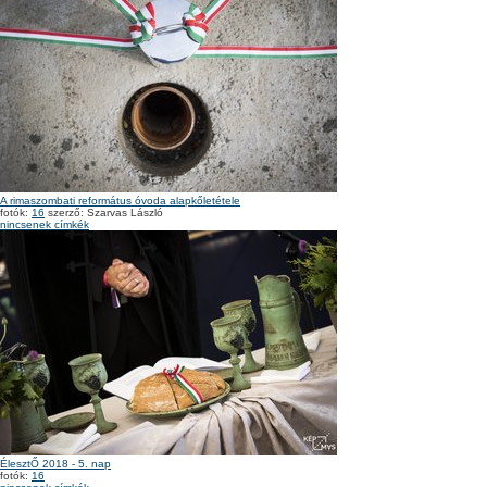
A rimaszombati református óvoda alapkőletétele
fotók:
16
szerző: Szarvas László
nincsenek címkék
ÉlesztŐ 2018 - 5. nap
fotók:
16