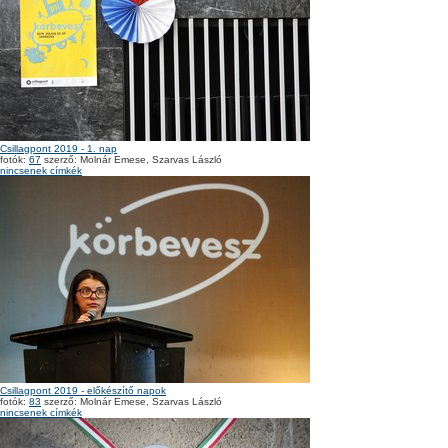
Csillagpont 2019 - 1. nap
fotók:
67
szerző: Molnár Emese, Szarvas László
nincsenek címkék
Csillagpont 2019 - előkészítő napok
fotók:
83
szerző: Molnár Emese, Szarvas László
nincsenek címkék