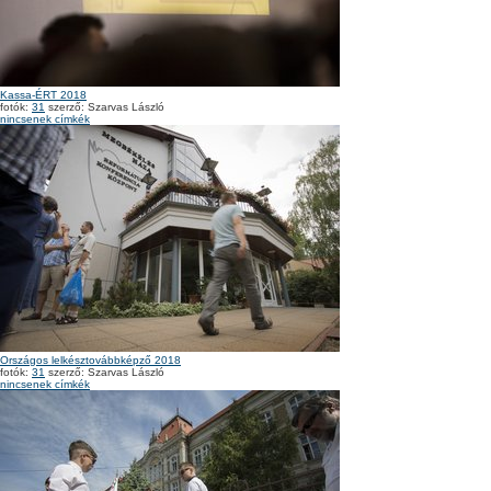
Kassa-ÉRT 2018
fotók:
31
szerző: Szarvas László
nincsenek címkék
Országos lelkésztovábbképző 2018
fotók:
31
szerző: Szarvas László
nincsenek címkék