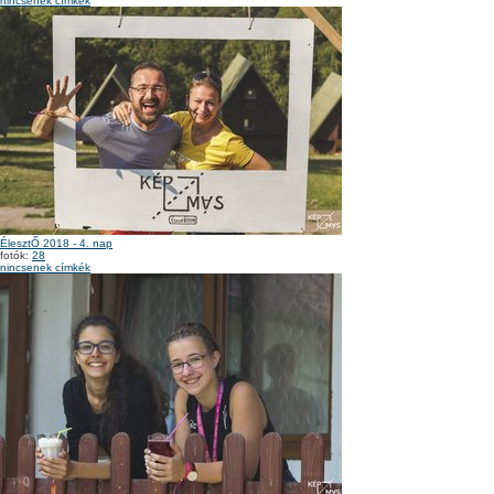
nincsenek címkék
ÉlesztŐ 2018 - 4. nap
fotók:
28
nincsenek címkék