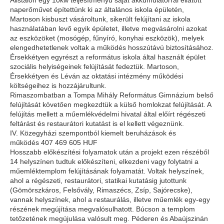
Alistálon egy 10kw teljesítményű saját akkumulátorral ellátott
naperőművet építettünk ki az általános iskola épületén,
Martoson kisbuszt vásároltunk, sikerült felújítani az iskola
használatában levő egyik épületet, illetve megvásárolni azokat
az eszközöket (mosógép, fűnyíró, konyhai eszközök), melyek
elengedhetetlenek voltak a működés hosszútávú biztosításához.
Érsekkétyen egyrészt a református iskola által használt épület
szociális helyiségeinek felújítását fedeztük. Martoson,
Érsekkétyen és Léván az oktatási intézmény működési
költségeihez is hozzájárultunk.
Rimaszombatban a Tompa Mihály Református Gimnázium belső
felújítását követően megkezdtük a külső homlokzat felújítását. A
felújítás mellett a műemlékvédelmi hivatal által előírt régészeti
feltárást és restaurátori kutatást is el kellett végeznünk.
IV. Közegyházi szempontból kiemelt beruházások és
működés 407 469 605 HUF
Hosszabb előkészítési folyamatok után a projekt ezen részéből
14 helyszínen tudtuk előkészíteni, elkezdeni vagy folytatni a
műemléktemplom felújításának folyamatát. Voltak helyszínek,
ahol a régészeti, restaurátori, statikai kutatásig jutottunk
(Gömörszkáros, Felsővály, Rimaszécs, Zsíp, Sajórecske),
vannak helyszínek, ahol a restaurálás, illetve műemlék egy-egy
részének megújítása megvalósulhatott. Búcson a templom
tetőzetének megújulása valósult meg. Péderen és Abaújszinán