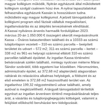
magyar kollégium működik, Nyitrán egyházunk által működtetett
kollégium szolgál csaknem húsz éve. A nyitrai tapasztalatokat
felhasználva egyházunk Kassán is hosszútávon tudna
működtetni egy magyar kollégiumot. A jelzett támogatásból a
kollégiumi program első fázisát vállaltuk megvalósítani,
ingatlanvásárlás és az átépítés tervezésének elindítását.
A Kassai nyilvános árverés harmadik fordulójában 2023.
március 20-án 1.050.000 € összegért sikerült megvásárolnunk
Kassa – Óváros kataszterében található és a 10333-as számú
tulajdonlapon vezetett – 310-es számú parcella – beépített
területet és udvart – 572 m2; 311-es számú parcella – kertet –
338 m2 és 961-es helyrajzi számmal ellátott 310-es számú
parcellán található épületet. Az ingatlan Kassa történelmi
belvárosának szélén található, mintegy nyolcvan méterre Márai
Sándor szobrától, több egyetemi kar közelében. Háromszintes,
adminisztratív épület, az 372,68 m2 alapterületű alagsorában
raktárak és relaxációra alkalmas helyiségek, a földszint és az
első emeleten is 372,68 m2 hasznosítható terület van. Az
ingatlanhoz 199,32 négyzetméterű udvar található, amely
autóval is megközelíthető. A tárgyalt támogatásból térítettük
egyrészt az ingatlan árverésen történő megvásárlásának teljes
árát, a vásárlás és tulajdonjogbejegyzés költségeit, valamint a
felújítást előkészítő beruházási terv kidolgozását.