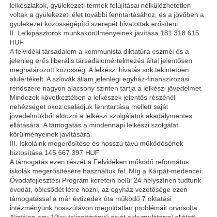
lelkészlakok, gyülekezeti termek felújításai nélkülözhetetlen
voltak a gyülekezeti élet további fenntartásához, és a jövőben a
gyülekezet közösségépítő szerepét hivatottak erősíteni.
II. Lelkipásztorok munkakörülményeinek javítása 181 318 615
HUF
A felvidéki társadalom a kommunista diktatúra eszméi és a
jelenleg erős liberális társadalomértelmezés által jelentősen
meghatározott közösség. A lelkészi hivatás sok tekintetben
alulértékelt. A szlovák állam jelenlegi egyház-finanszírozási
rendszere nagyon alacsony szinten tartja a lelkészi jövedelmet.
Mindezek következtében a lelkészek jelentős részénél
nehézséget okoz családjuk fenntartása mellett saját
jövedelmükből áldozni a lelkészi szolgálatok akadálymentes
ellátására. A támogatás a mindennapi lelkészi szolgálat
körülményeinek javítására.
III. Iskoláink megerősítése és hosszú távú működésének
biztosítása 145 667 397 HUF
A támogatás ezen részét a Felvidéken működő református
iskolák megerősítésére használtuk fel. Míg a Kárpát-medencei
Óvodafejlesztési Program keretein belül 24 helyszínen tudtunk
óvodát, bölcsődét létre hozni, az egyház vezetősége ezen
támogatással a már évtizedek óta működő 7 oktatási
intézményünk hosszútávon megoldatlan problémáit orvosolta.