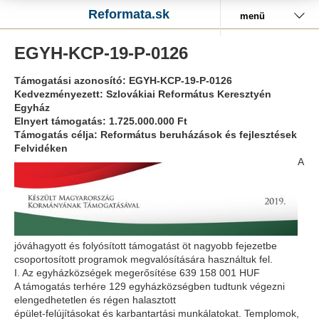
Reformata.sk
menü
EGYH-KCP-19-P-0126
Támogatási azonosító: EGYH-KCP-19-P-0126
Kedvezményezett: Szlovákiai Református Keresztyén
Egyház
Elnyert támogatás: 1.725.000.000 Ft
Támogatás célja: Református beruházások és fejlesztések
Felvidéken
A
jóváhagyott és folyósított támogatást öt nagyobb fejezetbe
csoportosított programok megvalósítására használtuk fel.
I. Az egyházközségek megerősítése 639 158 001 HUF
A támogatás terhére 129 egyházközségben tudtunk végezni
elengedhetetlen és régen halasztott
épület-felújításokat és karbantartási munkálatokat. Templomok,