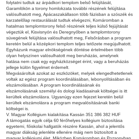
folytatni tudtuk az árpádkori templom belső felújítását,
Garamlökön a torony homlokzata további részének felújítása
valósulhatott meg, Apácaszakállason több fázisban a szószék és
karzatelőlap restaurálását tudtuk elvégezni, Komáromban a
hatalmas templomtorony felső részének teljes külső fejújítását
végeztük el, Kisvisnyón és Deregnyőben a templomtorony
süvegének felújítása valósulhatott meg, Felsőrásban a program
keretén belül a középkori templom teljes tetőzete megújulhatott.
Egyházunk magyar elnökségének döntése értelmében több
olyan helyszínen valósulhatott meg beruházás, amelynek
hatása nem csak egy egyházközséget érint, vagy a beruházás
jellege külön figyelmet érdemelt.
Megvásároltuk azokat az eszközöket, melyek elengedhetetlenek
voltak az egész program koordinálásában, lebonyolításában és
elszámolásában. A program koordinálásának és
elszámolásának személyi és dologi kiadásainak költségei is itt
kerültek elszámolásra. Ugyanúgy ezen fejezet keretén belül
kerültek elszámolásra a program megvalósításának banki
költségei is.
V. Magyar Kollégium kialakítása Kassán 351 386 382 HUF
A támogatás egyik célja 60 férőhelyes kollégium biztosítása
egyetemi, főiskolai hallgatók részére Kassán, ahol a jelentős
magyar diákság jelenléte ellenére máig nem biztosított a
magyar kollégiumi élet. Miközben Komáromban és Pozsonyban