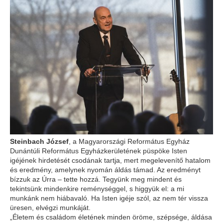
Steinbach József
, a Magyarországi Református Egyház
Dunántúli Református Egyházkerületének püspöke Isten
igéjének hirdetését csodának tartja, mert megelevenítő hatalom
és eredmény, amelynek nyomán áldás támad. Az eredményt
bízzuk az Úrra – tette hozzá. Tegyünk meg mindent és
tekintsünk mindenkire reménységgel, s higgyük el: a mi
munkánk nem hiábavaló. Ha Isten igéje szól, az nem tér vissza
üresen, elvégzi munkáját.
„Életem és családom életének minden öröme, szépsége, áldása