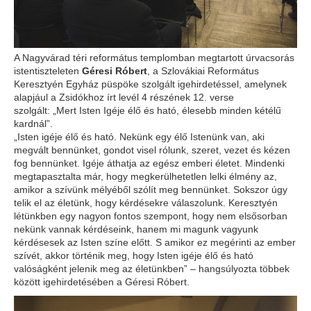
A Nagyvárad téri református templomban megtartott úrvacsorás
istentiszteleten
Géresi Róbert
, a Szlovákiai Református
Keresztyén Egyház püspöke szolgált igehirdetéssel, amelynek
alapjául a Zsidókhoz írt levél 4 részének 12. verse
szolgált: „Mert Isten Igéje élő és ható, élesebb minden kétélű
kardnál”.
„Isten igéje élő és ható. Nekünk egy élő Istenünk van, aki
megvált bennünket, gondot visel rólunk, szeret, vezet és kézen
fog bennünket. Igéje áthatja az egész emberi életet. Mindenki
megtapasztalta már, hogy megkerülhetetlen lelki élmény az,
amikor a szívünk mélyéből szólít meg bennünket. Sokszor úgy
telik el az életünk, hogy kérdésekre válaszolunk. Keresztyén
létünkben egy nagyon fontos szempont, hogy nem elsősorban
nekünk vannak kérdéseink, hanem mi magunk vagyunk
kérdésesek az Isten színe előtt. S amikor ez megérinti az ember
szívét, akkor történik meg, hogy Isten igéje élő és ható
valóságként jelenik meg az életünkben” – hangsúlyozta többek
között igehirdetésében a Géresi Róbert.