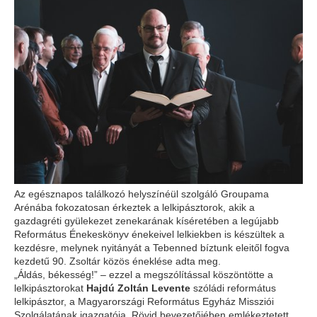
Az egésznapos találkozó helyszínéül szolgáló Groupama
Arénába fokozatosan érkeztek a lelkipásztorok, akik a
gazdagréti gyülekezet zenekarának kíséretében a legújabb
Református Énekeskönyv énekeivel lelkiekben is készültek a
kezdésre, melynek nyitányát a Tebenned bíztunk eleitől fogva
kezdetű 90. Zsoltár közös éneklése adta meg.
„Áldás, békesség!” – ezzel a megszólítással köszöntötte a
lelkipásztorokat
Hajdú Zoltán Levente
szóládi református
lelkipásztor, a Magyarországi Református Egyház Missziói
Szolgálatának igazgatója. Rövid bevezetőjében emlékeztetett