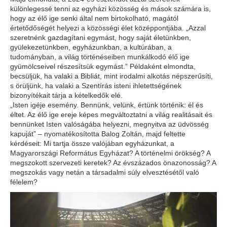
különlegessé tenni az egyházi közösség és mások számára is,
hogy az élő ige senki által nem birtokolható, magától
értetődőségét helyezi a közösségi élet középpontjába. „Azzal
szeretnénk gazdagítani egymást, hogy saját életünkben,
gyülekezetünkben, egyházunkban, a kultúrában, a
tudományban, a világ történéseiben munkálkodó élő ige
gyümölcseivel részesítsük egymást.” Példaként elmondta,
becsüljük, ha valaki a Bibliát, mint irodalmi alkotás népszerűsíti,
s örüljünk, ha valaki a Szentírás isteni ihletettségének
bizonyítékait tárja a kételkedők elé.
„Isten igéje esemény. Bennünk, velünk, értünk történik: él és
éltet. Az élő ige ereje képes megváltoztatni a világ realitásait és
bennünket Isten valóságába helyezni, megnyitva az üdvösség
kapuját” – nyomatékosította Balog Zoltán, majd feltette
kérdéseit: Mi tartja össze valójában egyházunkat, a
Magyarországi Református Egyházat? A történelmi örökség? A
megszokott szervezeti keretek? Az évszázados önazonosság? A
megszokás vagy netán a társadalmi súly elvesztésétől való
félelem?