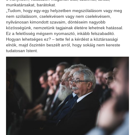
munkatársakat, barátokat.
„Tudom, hogy egy-egy helyzetben megszólalásom vagy meg
nem szólalásom, cselekvésem vagy nem cselekvésem,
nyilvánosan kimondott szavaim, döntéseim nagyobb
közösségünk, nemzetünk tagjainak életére lehetnek hatással.
Ez a felelősség mégsem nyomasztó, inkább felszabaditó.
Hogyan lehetséges ez? – tette fel a kérdést a köztársasági
elnök, majd őszintén beszélt arról, hogy sokáig nem kereste
tudatosan Istent.