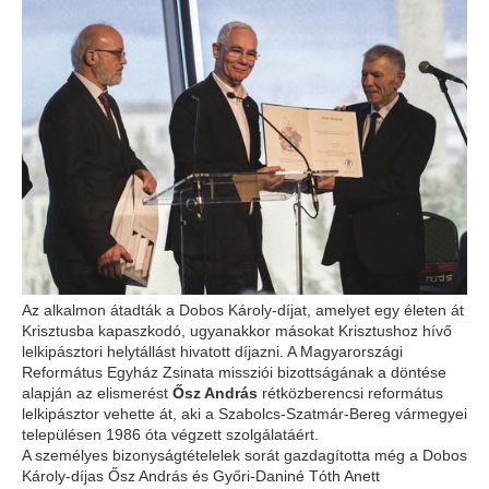
Az alkalmon átadták a Dobos Károly-díjat, amelyet egy életen át
Krisztusba kapaszkodó, ugyanakkor másokat Krisztushoz hívő
lelkipásztori helytállást hivatott díjazni. A Magyarországi
Református Egyház Zsinata missziói bizottságának a döntése
alapján az elismerést
Ősz András
rétközberencsi református
lelkipásztor vehette át, aki a Szabolcs-Szatmár-Bereg vármegyei
településen 1986 óta végzett szolgálatáért.
A személyes bizonyságtételelek sorát gazdagította még a Dobos
Károly-díjas Ősz András és Győri-Daniné Tóth Anett