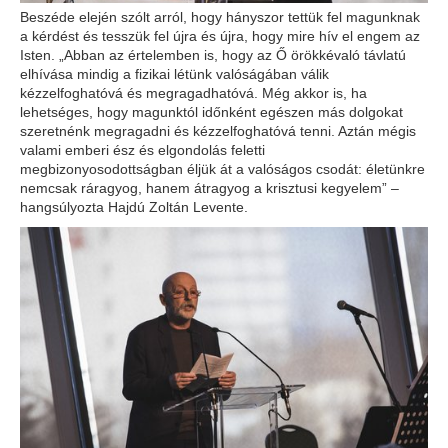
Beszéde elején szólt arról, hogy hányszor tettük fel magunknak
a kérdést és tesszük fel újra és újra, hogy mire hív el engem az
Isten. „Abban az értelemben is, hogy az Ő örökkévaló távlatú
elhívása mindig a fizikai létünk valóságában válik
kézzelfoghatóvá és megragadhatóvá. Még akkor is, ha
lehetséges, hogy magunktól időnként egészen más dolgokat
szeretnénk megragadni és kézzelfoghatóvá tenni. Aztán mégis
valami emberi ész és elgondolás feletti
megbizonyosodottságban éljük át a valóságos csodát: életünkre
nemcsak ráragyog, hanem átragyog a krisztusi kegyelem” –
hangsúlyozta Hajdú Zoltán Levente.