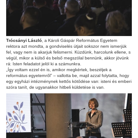
Trócsányi László
, a Károli Gáspár Református Egyetem
rektora azt mondta, a gondviselés útjait sokszor nem ismerjük
fel, vagy nem is akarjuk felismerni. Küzdünk, harcolunk ellene, s
végül, mikor a külső és belső megszólal bennünk, akkor jövünk
rá: Isten feladatot jelöl ki a számunkra.
„Így voltam ezzel én is, amikor megkértek, beszéljek a
református egyetemről” – vallotta be, majd azzal folytatta, hogy
egy egyházi intézménynek kettős kötődése van: isteni és emberi
szóra tanít, de ugyanakkor hitbeli küldetése is van.