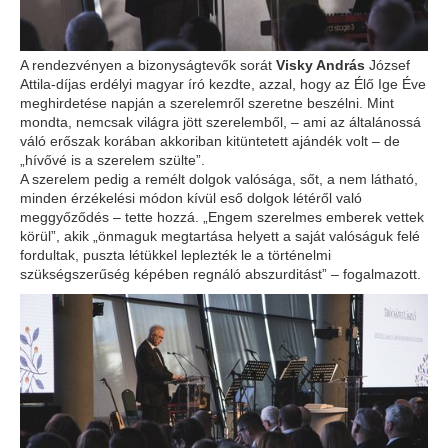
A rendezvényen a bizonyságtevők sorát
Visky András
József
Attila-díjas erdélyi magyar író kezdte, azzal, hogy az Élő Ige Éve
meghirdetése napján a szerelemről szeretne beszélni. Mint
mondta, nemcsak világra jött szerelemből, – ami az általánossá
váló erőszak korában akkoriban kitüntetett ajándék volt – de
„hívővé is a szerelem szülte”.
A szerelem pedig a remélt dolgok valósága, sőt, a nem látható,
minden érzékelési módon kívül eső dolgok létéről való
meggyőződés – tette hozzá. „Engem szerelmes emberek vettek
körül”, akik „önmaguk megtartása helyett a saját valóságuk felé
fordultak, puszta létükkel leplezték le a történelmi
szükségszerűség képében regnáló abszurditást” – fogalmazott.