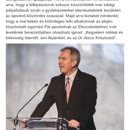
arra, hogy a lelkipásztorok sokszor köszöntötték már eddigi
pályafutásuk során a gyülekezeteiket istentiszteleteik kezdetén
az apostoli köszöntés szavaival. Majd arra biztatott mindenkit,
hogy a mai békés és különleges lelki alkalomnak az elején
köszöntsék egymást Pál apostolnak az Efezusbeliekhez írott
levélének bevezetőjében olvasható igével: „Kegyelem néktek és
békesség Istentől, ami Atyánktól, és az Úr Jézus Krisztustól”.