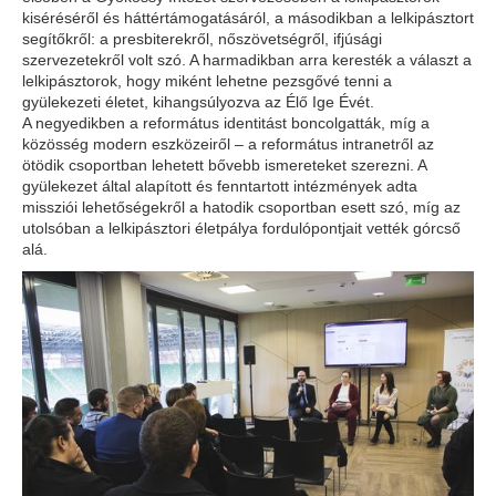
kiséréséről és háttértámogatásáról, a másodikban a lelkipásztort
segítőkről: a presbiterekről, nőszövetségről, ifjúsági
szervezetekről volt szó. A harmadikban arra keresték a választ a
lelkipásztorok, hogy miként lehetne pezsgővé tenni a
gyülekezeti életet, kihangsúlyozva az Élő Ige Évét.
A negyedikben a református identitást boncolgatták, míg a
közösség modern eszközeiről – a református intranetről az
ötödik csoportban lehetett bővebb ismereteket szerezni. A
gyülekezet által alapított és fenntartott intézmények adta
missziói lehetőségekről a hatodik csoportban esett szó, míg az
utolsóban a lelkipásztori életpálya fordulópontjait vették górcső
alá.