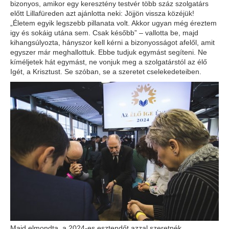
bizonyos, amikor egy keresztény testvér több száz szolgatárs
előtt Lillafüreden azt ajánlotta neki: Jöjjön vissza közéjük!
„Életem egyik legszebb pillanata volt. Akkor ugyan még éreztem
igy és sokáig utána sem. Csak később” – vallotta be, majd
kihangsúlyozta, hányszor kell kérni a bizonyosságot afelől, amit
egyszer már meghallottuk. Ebbe tudjuk egymást segíteni. Ne
kíméljetek hát egymást, ne vonjuk meg a szolgatárstól az élő
Igét, a Krisztust. Se szóban, se a szeretet cselekedeteiben.
Majd elmondta, a 2024-es esztendőt azzal szeretnék