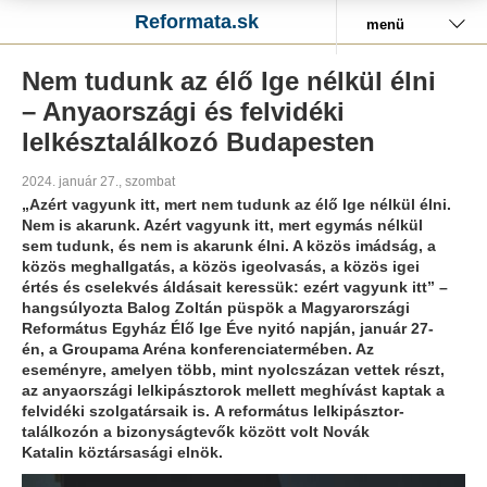
Reformata.sk
menü
Nem tudunk az élő Ige nélkül élni
– Anyaországi és felvidéki
lelkésztalálkozó Budapesten
2024. január 27., szombat
„Azért vagyunk itt, mert nem tudunk az élő Ige nélkül élni.
Nem is akarunk. Azért vagyunk itt, mert egymás nélkül
sem tudunk, és nem is akarunk élni. A közös imádság, a
közös meghallgatás, a közös igeolvasás, a közös igei
értés és cselekvés áldásait keressük: ezért vagyunk itt” –
hangsúlyozta Balog Zoltán püspök a Magyarországi
Református Egyház Élő Ige Éve nyitó napján, január 27-
én, a Groupama Aréna konferenciatermében. Az
eseményre, amelyen több, mint nyolcszázan vettek részt,
az anyaországi lelkipásztorok mellett meghívást kaptak a
felvidéki szolgatársaik is. A református lelkipásztor-
találkozón a bizonyságtevők között volt Novák
Katalin köztársasági elnök.