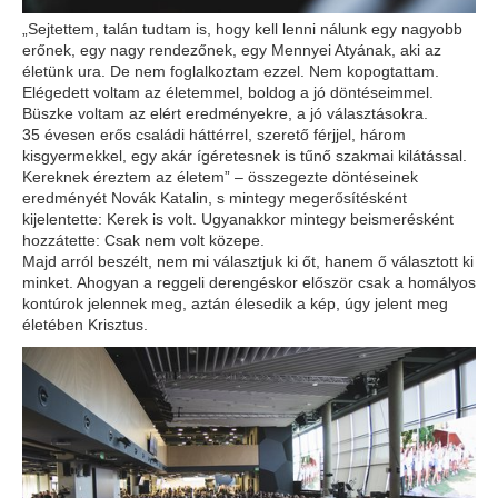
„Sejtettem, talán tudtam is, hogy kell lenni nálunk egy nagyobb
erőnek, egy nagy rendezőnek, egy Mennyei Atyának, aki az
életünk ura. De nem foglalkoztam ezzel. Nem kopogtattam.
Elégedett voltam az életemmel, boldog a jó döntéseimmel.
Büszke voltam az elért eredményekre, a jó választásokra.
35 évesen erős családi háttérrel, szerető férjjel, három
kisgyermekkel, egy akár ígéretesnek is tűnő szakmai kilátással.
Kereknek éreztem az életem” – összegezte döntéseinek
eredményét Novák Katalin, s mintegy megerősítésként
kijelentette: Kerek is volt. Ugyanakkor mintegy beismerésként
hozzátette: Csak nem volt közepe.
Majd arról beszélt, nem mi választjuk ki őt, hanem ő választott ki
minket. Ahogyan a reggeli derengéskor először csak a homályos
kontúrok jelennek meg, aztán élesedik a kép, úgy jelent meg
életében Krisztus.