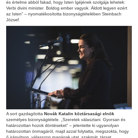
és értelme abból fakad, hogy Isten Igéjének szolgája lehetek:
Verbi divini minister. Boldog ember vagyok. Áldott legyen ezért
az Isten” – nyomatékosította bizonyságtételében Steinbach
József.
A sort gazdagította
Novák Katalin köztársasági elnök
személyes bizonyságtétele. „Szeretek választani. Gyorsan és
határozottan hozok döntéseket” – jelentette ki ugyanolyan
határozottan önmagáról, majd azzal folytatta, megszokta, hogy
ő irányítson, válasszon magának utat, szakmát, társat,