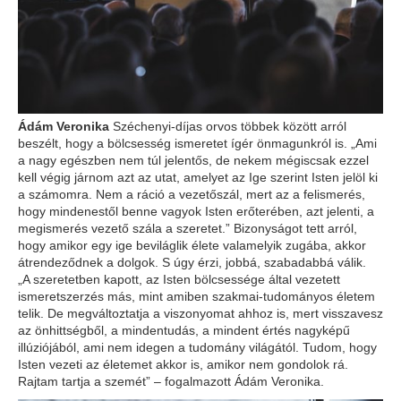
Ádám Veronika
Széchenyi-díjas orvos többek között arról
beszélt, hogy a bölcsesség ismeretet ígér önmagunkról is. „Ami
a nagy egészben nem túl jelentős, de nekem mégiscsak ezzel
kell végig járnom azt az utat, amelyet az Ige szerint Isten jelöl ki
a számomra. Nem a ráció a vezetőszál, mert az a felismerés,
hogy mindenestől benne vagyok Isten erőterében, azt jelenti, a
megismerés vezető szála a szeretet.” Bizonyságot tett arról,
hogy amikor egy ige beviláglik élete valamelyik zugába, akkor
átrendeződnek a dolgok. S úgy érzi, jobbá, szabadabbá válik.
„A szeretetben kapott, az Isten bölcsessége által vezetett
ismeretszerzés más, mint amiben szakmai-tudományos életem
telik. De megváltoztatja a viszonyomat ahhoz is, mert visszavesz
az önhittségből, a mindentudás, a mindent értés nagyképű
illúziójából, ami nem idegen a tudomány világától. Tudom, hogy
Isten vezeti az életemet akkor is, amikor nem gondolok rá.
Rajtam tartja a szemét” – fogalmazott Ádám Veronika.