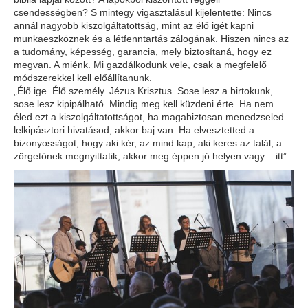
csendességben? S mintegy vigasztalásul kijelentette: Nincs
annál nagyobb kiszolgáltatottság, mint az élő igét kapni
munkaeszköznek és a létfenntartás zálogának. Hiszen nincs az
a tudomány, képesség, garancia, mely biztosítaná, hogy ez
megvan. A miénk. Mi gazdálkodunk vele, csak a megfelelő
módszerekkel kell előállítanunk.
„Élő ige. Élő személy. Jézus Krisztus. Sose lesz a birtokunk,
sose lesz kipipálható. Mindig meg kell küzdeni érte. Ha nem
éled ezt a kiszolgáltatottságot, ha magabiztosan menedzseled
lelkipásztori hivatásod, akkor baj van. Ha elvesztetted a
bizonyosságot, hogy aki kér, az mind kap, aki keres az talál, a
zörgetőnek megnyittatik, akkor meg éppen jó helyen vagy – itt”.