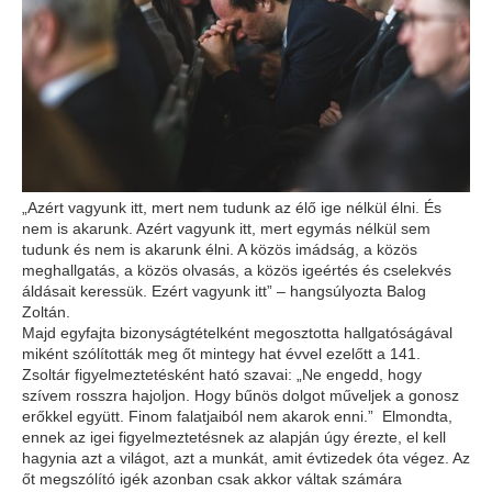
„Azért vagyunk itt, mert nem tudunk az élő ige nélkül élni. És
nem is akarunk. Azért vagyunk itt, mert egymás nélkül sem
tudunk és nem is akarunk élni. A közös imádság, a közös
meghallgatás, a közös olvasás, a közös igeértés és cselekvés
áldásait keressük. Ezért vagyunk itt” – hangsúlyozta Balog
Zoltán.
Majd egyfajta bizonyságtételként megosztotta hallgatóságával
miként szólították meg őt mintegy hat évvel ezelőtt a 141.
Zsoltár figyelmeztetésként ható szavai: „Ne engedd, hogy
szívem rosszra hajoljon. Hogy bűnös dolgot műveljek a gonosz
erőkkel együtt. Finom falatjaiból nem akarok enni.” Elmondta,
ennek az igei figyelmeztetésnek az alapján úgy érezte, el kell
hagynia azt a világot, azt a munkát, amit évtizedek óta végez. Az
őt megszólító igék azonban csak akkor váltak számára