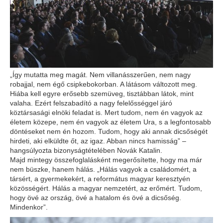
„Így mutatta meg magát. Nem villanásszerűen, nem nagy
robajjal, nem égő csipkebokorban. A látásom változott meg.
Hiába kell egyre erősebb szemüveg, tisztábban látok, mint
valaha. Ezért felszabadító a nagy felelősséggel járó
köztársasági elnöki feladat is. Mert tudom, nem én vagyok az
életem közepe, nem én vagyok az életem Ura, s a legfontosabb
döntéseket nem én hozom. Tudom, hogy aki annak dicsőségét
hirdeti, aki elküldte őt, az igaz. Abban nincs hamisság” –
hangsúlyozta bizonyságtételében Novák Katalin.
Majd mintegy összefoglalásként megerősítette, hogy ma már
nem büszke, hanem hálás. „Hálás vagyok a családomért, a
társért, a gyermekekért, a református magyar keresztyén
közösségért. Hálás a magyar nemzetért, az erőmért. Tudom,
hogy övé az ország, övé a hatalom és övé a dicsőség.
Mindenkor”.