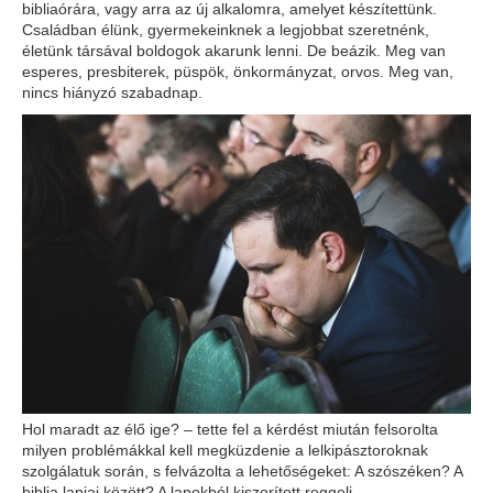
bibliaórára, vagy arra az új alkalomra, amelyet készítettünk.
Családban élünk, gyermekeinknek a legjobbat szeretnénk,
életünk társával boldogok akarunk lenni. De beázik. Meg van
esperes, presbiterek, püspök, önkormányzat, orvos. Meg van,
nincs hiányzó szabadnap.
Hol maradt az élő ige? – tette fel a kérdést miután felsorolta
milyen problémákkal kell megküzdenie a lelkipásztoroknak
szolgálatuk során, s felvázolta a lehetőségeket: A szószéken? A
biblia lapjai között? A lapokból kiszorított reggeli