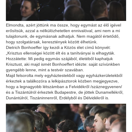
Elmondta, azért jöttünk ma össze, hogy egymást az élő igével
erősítsük, azzal a nélkülözhetetlen ennivalóval, ami nem a mi
tulajdonunk, de egymásnak adhatjuk. Nem magától értetődő,
hogy szolgatársak, keresztények között élhetünk.
Dietrich Bonhoeffer így kezdi a Közös élet című könyvét:
„Krisztus ellenségei között élt és a tanítványai is elhagyták.
Hozzátette: Mi pedig egymás szájából, életéből kaphatjuk
Krisztust, aki majd ismét Bonhoeffert idézte: saját szívünkben
gyengébb lenne, mint a testvér szavában.
Majd felsorolta mely egyháztestekből vagy egyházkerületekből
érkeztek a találkozóra a lelkipásztorok közben megjegyezve,
hogy a legnagyobb létszámban a Felvidékről /száznegyvenen/
és a Tiszántúlról érkeztek Budapestre, de jöttek Dunamellékről,
Dunántúlról, Tiszáninnenről, Erdélyből és Délvidékről is.