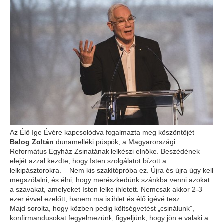
Az Élő Ige Évére kapcsolódva fogalmazta meg köszöntőjét
Balog Zoltán
dunamelléki püspök, a Magyarországi
Református Egyház Zsinatának lelkészi elnöke. Beszédének
elejét azzal kezdte, hogy Isten szolgálatot bízott a
lelkipásztorokra. – Nem kis szakítópróba ez. Újra és újra úgy kell
megszólalni, és élni, hogy merészkedünk szánkba venni azokat
a szavakat, amelyeket Isten lelke ihletett. Nemcsak akkor 2-3
ezer évvel ezelőtt, hanem ma is ihlet és élő igévé tesz.
Majd sorolta, hogy közben pedig költségvetést „csinálunk”,
konfirmandusokat fegyelmezünk, figyeljünk, hogy jön e valaki a