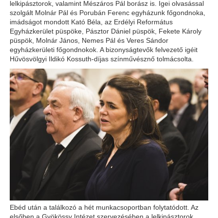
lelkipásztorok, valamint Mészáros Pál borász is. Igei olvasással
szolgált Molnár Pál és Porubán Ferenc egyházunk főgondnoka,
imádságot mondott Kató Béla, az Erdélyi Református
Egyházkerület püspöke, Pásztor Dániel püspök, Fekete Károly
püspök, Molnár János, Nemes Pál és Veres Sándor
egyházkerületi főgondnokok. A bizonyságtevők felvezető igéit
Hűvösvölgyi Ildikó Kossuth-díjas színművésznő tolmácsolta.
Ebéd után a találkozó a hét munkacsoportban folytatódott. Az
elsőben a Gyökössy Intézet szervezésében a lelkipásztorok