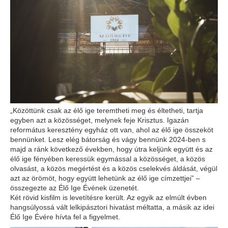
„Közöttünk csak az élő ige teremtheti meg és éltetheti, tartja
egyben azt a közösséget, melynek feje Krisztus. Igazán
református keresztény egyház ott van, ahol az élő ige összeköt
bennünket. Lesz elég bátorság és vágy bennünk 2024-ben s
majd a ránk következő években, hogy útra keljünk együtt és az
élő ige fényében keressük egymással a közösséget, a közös
olvasást, a közös megértést és a közös cselekvés áldását, végül
azt az örömöt, hogy együtt lehetünk az élő ige címzettjei” –
összegezte az Élő Ige Évének üzenetét.
Két rövid kisfilm is levetítésre került. Az egyik az elmúlt évben
hangsúlyossá vált lelkipásztori hivatást méltatta, a másik az idei
Élő Ige Évére hívta fel a figyelmet.