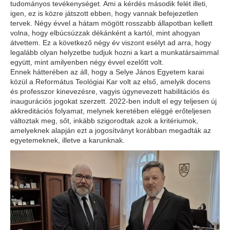
tudományos tevékenységet. Ami a kérdés második felét illeti,
igen, ez is közre játszott ebben, hogy vannak befejezetlen
tervek. Négy évvel a hátam mögött rosszabb állapotban kellett
volna, hogy elbúcsúzzak dékánként a kartól, mint ahogyan
átvettem. Ez a következő négy év viszont esélyt ad arra, hogy
legalább olyan helyzetbe tudjuk hozni a kart a munkatársaimmal
együtt, mint amilyenben négy évvel ezelőtt volt.
Ennek hátterében az áll, hogy a Selye János Egyetem karai
közül a Református Teológiai Kar volt az első, amelyik docens
és professzor kinevezésre, vagyis úgynevezett habilitációs és
inaugurációs jogokat szerzett. 2022-ben indult el egy teljesen új
akkreditációs folyamat, melynek keretében eléggé erőteljesen
változtak meg, sőt, inkább szigorodtak azok a kritériumok,
amelyeknek alapján ezt a jogosítványt korábban megadták az
egyetemeknek, illetve a karunknak.