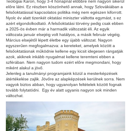
Teológiai Karon, hogy 3-4 hónapnál előbbre nem nagyon sikerül
előre látni. Ez részben köszönhető annak, hogy Szlovákiában a
felsőoktatással kapcsolatos politika még nem egészen kiforrott.
Nyolc év alatt tizenkét oktatási miniszter váltotta egymást, s ez
azért elgondolkodtató. A felsőoktatási törvény pedig csak ebben
a 2025-ös évben már a harmadik változatát éli. Az egyik
változata január elsejéig volt hatályos, a másik február végéig.
Március elsejétől lépett életbe egy újabb változat. Nagyon
egyszerűen megfogalmazva: a kereteket, amelyek között a
felsőoktatásnak működnie kellene egy kicsit idegesen rángatják
azok, akiknek inkább nyugalmat kellene teremteni ebben a
szférában. Nem nagyon tudom ezért előre megmondani, hogy
miként alakul a jövő.
Jelenleg a tanulmányi programjaink közül a mesterképzések
átértékelése zajlik. Jövőre az alapképzések kerülnek sorra. Nem
vagyok biztos abban, hogy ugyanolyan feltételek között fognak
tovább folytatódni. Egy év alatt ugyanis nagyon sok minden
változhat.