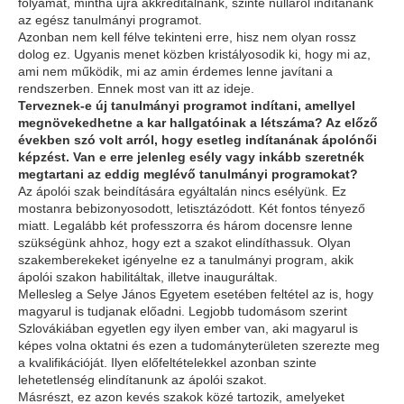
folyamat, mintha újra akkreditálnánk, szinte nulláról indítanánk
az egész tanulmányi programot.
Azonban nem kell félve tekinteni erre, hisz nem olyan rossz
dolog ez. Ugyanis menet közben kristályosodik ki, hogy mi az,
ami nem működik, mi az amin érdemes lenne javítani a
rendszerben. Ennek most van itt az ideje.
Terveznek-e új tanulmányi programot indítani, amellyel
megnövekedhetne a kar hallgatóinak a létszáma? Az előző
években szó volt arról, hogy esetleg indítanának ápolónői
képzést. Van e erre jelenleg esély vagy inkább szeretnék
megtartani az eddig meglévő tanulmányi programokat?
Az ápolói szak beindítására egyáltalán nincs esélyünk. Ez
mostanra bebizonyosodott, letisztázódott. Két fontos tényező
miatt. Legalább két professzorra és három docensre lenne
szükségünk ahhoz, hogy ezt a szakot elindíthassuk. Olyan
szakemberekeket igényelne ez a tanulmányi program, akik
ápolói szakon habilitáltak, illetve inauguráltak.
Mellesleg a Selye János Egyetem esetében feltétel az is, hogy
magyarul is tudjanak előadni. Legjobb tudomásom szerint
Szlovákiában egyetlen egy ilyen ember van, aki magyarul is
képes volna oktatni és ezen a tudományterületen szerezte meg
a kvalifikációját. Ilyen előfeltételekkel azonban szinte
lehetetlenség elindítanunk az ápolói szakot.
Másrészt, ez azon kevés szakok közé tartozik, amelyeket