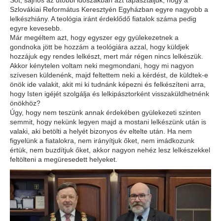
Szlovákiai Református Keresztyén Egyházban egyre nagyobb a
lelkészhiány. A teológia iránt érdeklődő fiatalok száma pedig
egyre kevesebb.
Már megéltem azt, hogy egyszer egy gyülekezetnek a
gondnoka jött be hozzám a teológiára azzal, hogy küldjek
hozzájuk egy rendes lelkészt, mert már régen nincs lelkészük.
Akkor kénytelen voltam neki megmondani, hogy mi nagyon
szívesen küldenénk, majd feltettem neki a kérdést, de küldtek-e
önök ide valakit, akit mi ki tudnánk képezni és felkészíteni arra,
hogy Isten igéjét szolgálja és lelkipásztorként visszaküldhetnénk
önökhöz?
Úgy, hogy nem teszünk annak érdekében gyülekezeti szinten
semmit, hogy nekünk legyen majd a mostani lelkészünk után is
valaki, aki betölti a helyét bizonyos év eltelte után. Ha nem
figyelünk a fiatalokra, nem irányítjuk őket, nem imádkozunk
értük, nem buzdítjuk őket, akkor nagyon nehéz lesz lelkészekkel
feltölteni a megüresedett helyeket.