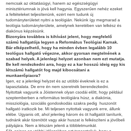
nemcsak az oktatásügyi, hanem az egészségügyi
minisztériumnak is jóvá kell hagynia. Egyszerűen nehéz ezeket
a feltételeket teljesítenünk, ezért nem tudunk új
tudományterületet nyitni a teológián. Nekünk így megmarad a
teológia tudományterülete, amelynek keretében van lelkész és
diakónus képzésünk.
Bizonyára továbbra is kihívást jelent, hogy megfelelő
számú hallgatója legyen a Református Teológiai Karnak.
Bár elképzelhető, hogy ha minden évben legalább 10
teológus hallgató végezne, akkor gyorsan megtelnének a
szabad helyek. A jelenlegi helyzet azonban nem ezt mutatja.
Be kell rendezkedni arra, hogy ez a kar hosszú ideig egy kis
létszámú hallgatót fog majd kibocsátani a
munkaerőpiacra?
Igen, ez a jelenlegi helyzet és az utóbbi éveknek is ez a
tapasztalata. De erre én nem szeretnék berendezkedni.
Nyitottak vagyunk a Jóistennek olyan csodái előtt, hogy például
szeptemberben a református teológiára húsz, a diakónia,
missziológia, szociális gondoskodás szakra pedig huszonöt
hallgató iratkozik be. Mi teljesen nyitottak vagyunk erre, állunk
elébe. Ugyanis ott, ahol jelenleg három és öt hallgatót tanítunk,
tudnánk akár tizenötöt vagy akár huszat is felkészíteni a jövőbeli
pályájára. Nem a létszám jelenti a többletmunkát.
Sőt, sajnos az utóbbi időszakban azt tapasztaljuk, hogy a