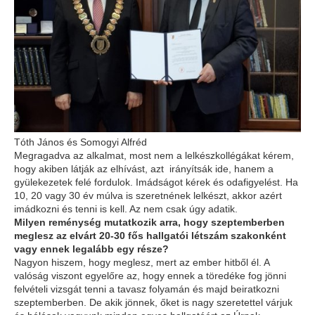
Tóth János és Somogyi Alfréd
Megragadva az alkalmat, most nem a lelkészkollégákat kérem,
hogy akiben látják az elhívást, azt irányítsák ide, hanem a
gyülekezetek felé fordulok. Imádságot kérek és odafigyelést. Ha
10, 20 vagy 30 év múlva is szeretnének lelkészt, akkor azért
imádkozni és tenni is kell. Az nem csak úgy adatik.
Milyen reménység mutatkozik arra, hogy szeptemberben
meglesz az elvárt 20-30 fős hallgatói létszám szakonként
vagy ennek legalább egy része?
Nagyon hiszem, hogy meglesz, mert az ember hitből él. A
valóság viszont egyelőre az, hogy ennek a töredéke fog jönni
felvételi vizsgát tenni a tavasz folyamán és majd beiratkozni
szeptemberben. De akik jönnek, őket is nagy szeretettel várjuk