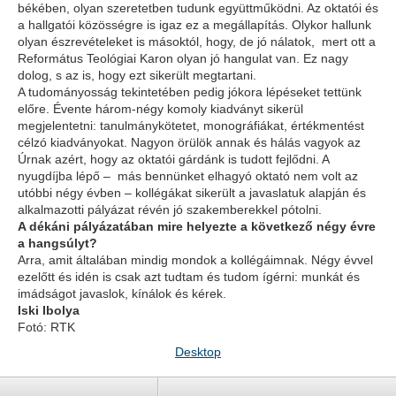
békében, olyan szeretetben tudunk együttműködni. Az oktatói és
a hallgatói közösségre is igaz ez a megállapítás. Olykor hallunk
olyan észrevételeket is másoktól, hogy, de jó nálatok, mert ott a
Református Teológiai Karon olyan jó hangulat van. Ez nagy
dolog, s az is, hogy ezt sikerült megtartani.
A tudományosság tekintetében pedig jókora lépéseket tettünk
előre. Évente három-négy komoly kiadványt sikerül
megjelentetni: tanulmánykötetet, monográfiákat, értékmentést
célzó kiadványokat. Nagyon örülök annak és hálás vagyok az
Úrnak azért, hogy az oktatói gárdánk is tudott fejlődni. A
nyugdíjba lépő – más bennünket elhagyó oktató nem volt az
utóbbi négy évben – kollégákat sikerült a javaslatuk alapján és
alkalmazotti pályázat révén jó szakemberekkel pótolni.
A dékáni pályázatában mire helyezte a következő négy évre
a hangsúlyt?
Arra, amit általában mindig mondok a kollégáimnak. Négy évvel
ezelőtt és idén is csak azt tudtam és tudom ígérni: munkát és
imádságot javaslok, kínálok és kérek.
Iski Ibolya
Fotó: RTK
Desktop