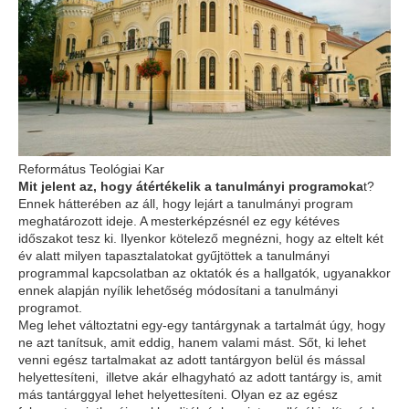
Református Teológiai Kar
Mit jelent az, hogy átértékelik a tanulmányi programoka
t?
Ennek hátterében az áll, hogy lejárt a tanulmányi program
meghatározott ideje. A mesterképzésnél ez egy kétéves
időszakot tesz ki. Ilyenkor kötelező megnézni, hogy az eltelt két
év alatt milyen tapasztalatokat gyűjtöttek a tanulmányi
programmal kapcsolatban az oktatók és a hallgatók, ugyanakkor
ennek alapján nyílik lehetőség módosítani a tanulmányi
programot.
Meg lehet változtatni egy-egy tantárgynak a tartalmát úgy, hogy
ne azt tanítsuk, amit eddig, hanem valami mást. Sőt, ki lehet
venni egész tartalmakat az adott tantárgyon belül és mással
helyettesíteni, illetve akár elhagyható az adott tantárgy is, amit
más tantárggyal lehet helyettesíteni. Olyan ez az egész