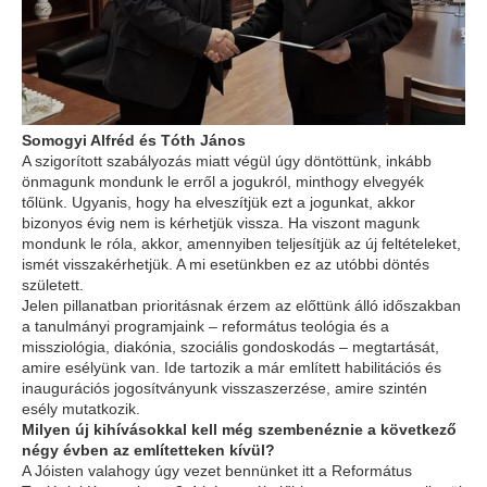
Somogyi Alfréd és Tóth János
A szigorított szabályozás miatt végül úgy döntöttünk, inkább
önmagunk mondunk le erről a jogukról, minthogy elvegyék
tőlünk. Ugyanis, hogy ha elveszítjük ezt a jogunkat, akkor
bizonyos évig nem is kérhetjük vissza. Ha viszont magunk
mondunk le róla, akkor, amennyiben teljesítjük az új feltételeket,
ismét visszakérhetjük. A mi esetünkben ez az utóbbi döntés
született.
Jelen pillanatban prioritásnak érzem az előttünk álló időszakban
a tanulmányi programjaink – református teológia és a
missziológia, diakónia, szociális gondoskodás – megtartását,
amire esélyünk van. Ide tartozik a már említett habilitációs és
inaugurációs jogosítványunk visszaszerzése, amire szintén
esély mutatkozik.
Milyen új kihívásokkal kell még szembenéznie a következő
négy évben az említetteken kívül?
A Jóisten valahogy úgy vezet bennünket itt a Református