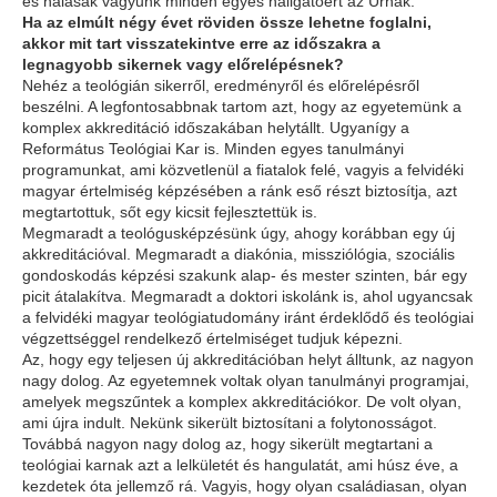
és hálásak vagyunk minden egyes hallgatóért az Úrnak.
Ha az elmúlt négy évet röviden össze lehetne foglalni,
akkor mit tart visszatekintve erre az időszakra a
legnagyobb sikernek vagy előrelépésnek?
Nehéz a teológián sikerről, eredményről és előrelépésről
beszélni. A legfontosabbnak tartom azt, hogy az egyetemünk a
komplex akkreditáció időszakában helytállt. Ugyanígy a
Református Teológiai Kar is. Minden egyes tanulmányi
programunkat, ami közvetlenül a fiatalok felé, vagyis a felvidéki
magyar értelmiség képzésében a ránk eső részt biztosítja, azt
megtartottuk, sőt egy kicsit fejlesztettük is.
Megmaradt a teológusképzésünk úgy, ahogy korábban egy új
akkreditációval. Megmaradt a diakónia, missziólógia, szociális
gondoskodás képzési szakunk alap- és mester szinten, bár egy
picit átalakítva. Megmaradt a doktori iskolánk is, ahol ugyancsak
a felvidéki magyar teológiatudomány iránt érdeklődő és teológiai
végzettséggel rendelkező értelmiséget tudjuk képezni.
Az, hogy egy teljesen új akkreditációban helyt álltunk, az nagyon
nagy dolog. Az egyetemnek voltak olyan tanulmányi programjai,
amelyek megszűntek a komplex akkreditációkor. De volt olyan,
ami újra indult. Nekünk sikerült biztosítani a folytonosságot.
Továbbá nagyon nagy dolog az, hogy sikerült megtartani a
teológiai karnak azt a lelkületét és hangulatát, ami húsz éve, a
kezdetek óta jellemző rá. Vagyis, hogy olyan családiasan, olyan