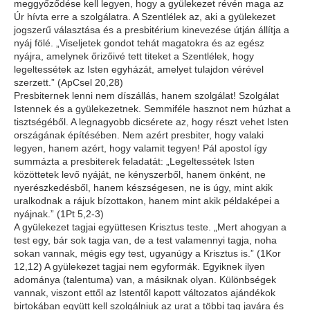
meggyőződése kell legyen, hogy a gyülekezet révén maga az
Úr hívta erre a szolgálatra. A Szentlélek az, aki a gyülekezet
jogszerű választása és a presbitérium kinevezése útján állítja a
nyáj fölé. „Viseljetek gondot tehát magatokra és az egész
nyájra, amelynek őrizőivé tett titeket a Szentlélek, hogy
legeltessétek az Isten egyházát, amelyet tulajdon vérével
szerzett.”
(ApCsel 20,28)
Presbiternek lenni nem díszállás, hanem szolgálat! Szolgálat
Istennek és a gyülekezetnek. Semmiféle hasznot nem húzhat a
tisztségéből. A legnagyobb dicsérete az, hogy részt vehet Isten
országának építésében. Nem azért presbiter, hogy valaki
legyen, hanem azért, hogy valamit tegyen! Pál apostol így
summázta a presbiterek feladatát:
„Legeltessétek Isten
közöttetek levő nyáját, ne kényszerből, hanem önként, ne
nyerészkedésből, hanem készségesen, ne is úgy, mint akik
uralkodnak a rájuk bízottakon, hanem mint akik példaképei a
nyájnak.” (1Pt 5,2-3)
A gyülekezet tagjai együttesen Krisztus teste.
„Mert ahogyan a
test egy, bár sok tagja van, de a test valamennyi tagja, noha
sokan vannak, mégis egy test, ugyanúgy a Krisztus is.” (1Kor
12,12)
A gyülekezet tagjai nem egyformák. Egyiknek ilyen
adománya (talentuma) van, a másiknak olyan. Különbségek
vannak, viszont ettől az Istentől kapott változatos ajándékok
birtokában együtt kell szolgálniuk az urat a többi tag javára és