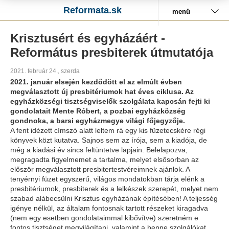
Reformata.sk
menü
Krisztusért és egyházáért -
Református presbiterek útmutatója
2021. február 24., szerda
2021. január elsején kezdődött el az elmúlt évben
megválasztott új presbitériumok hat éves ciklusa. Az
egyházközségi tisztségviselők szolgálata kapcsán fejti ki
gondolatait Mente Róbert, a pozbai egyházközség
gondnoka, a barsi egyházmegye világi főjegyzője.
A fent idézett címszó alatt leltem rá egy kis füzetecskére régi
könyvek közt kutatva. Sajnos sem az írója, sem a kiadója, de
még a kiadási év sincs feltüntetve lapjain. Belelapozva,
megragadta figyelmemet a tartalma, melyet elsősorban az
először megválasztott presbitertestvéreimnek ajánlok. A
tenyérnyi füzet egyszerű, világos mondatokban tárja elénk a
presbitériumok, presbiterek és a lelkészek szerepét, melyet nem
szabad alábecsülni Krisztus egyházának építésében! A teljesség
igénye nélkül, az általam fontosnak tartott részeket kiragadva
(nem egy esetben gondolataimmal kibővítve) szeretném e
fontos tisztséget megvilágítani, valamint a benne szolgálókat