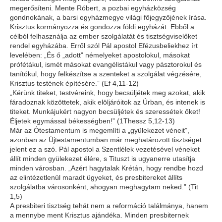
megerősíteni. Mente Róbert, a pozbai egyházközség
gondnokának, a barsi egyházmegye világi főjegyzőjének írása.
Krisztus kormányozza és gondozza földi egyházát. Ebből a
célból felhasználja az ember szolgálatát és tisztségviselőket
rendel egyházába. Erről szól Pál apostol Efézusbeliekhez írt
levelében:
„És ő „adott” némelyeket apostolokul, másokat
prófétákul, ismét másokat evangélistákul vagy pásztorokul és
tanítókul, hogy felkészítse a szenteket a szolgálat végzésére,
Krisztus testének építésére.” (Ef 4,11-12)
„Kérünk titeket, testvéreink, hogy becsüljétek meg azokat, akik
fáradoznak közöttetek, akik elöljáróitok az Úrban, és intenek is
titeket. Munkájukért nagyon becsüljétek és szeressétek őket!
Éljetek egymással békességben!” (1Thessz 5,12-13)
Már az Ótestamentum is megemlíti a „gyülekezet véneit”,
azonban az Újtestamentumban már meghatározott tisztséget
jelent ez a szó. Pál apostol a Szentlélek vezetésével véneket
állít minden gyülekezet élére, s Tituszt is ugyanerre utasítja
minden városban.
„Azért hagytalak Krétán, hogy rendbe hozd
az elintézetlenül maradt ügyeket, és presbitereket állíts
szolgálatba városonként, ahogyan meghagytam neked.” (Tit
1,5)
A presbiteri tisztség tehát nem a reformáció találmánya, hanem
a mennybe ment Krisztus ajándéka. Minden presbiternek