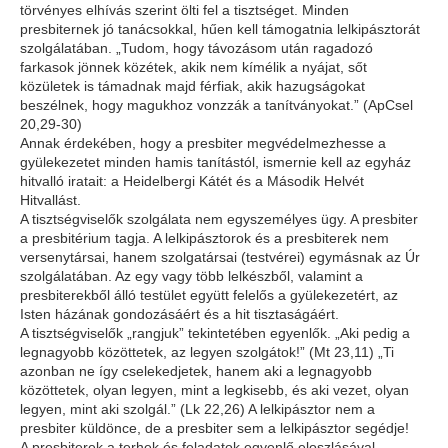
törvényes elhívás szerint ölti fel a tisztséget. Minden
presbiternek jó tanácsokkal, hűen kell támogatnia lelkipásztorát
szolgálatában.
„Tudom, hogy távozásom után ragadozó
farkasok jönnek közétek, akik nem kímélik a nyájat, sőt
közületek is támadnak majd férfiak, akik hazugságokat
beszélnek, hogy magukhoz vonzzák a tanítványokat.” (ApCsel
20,29-30)
Annak érdekében, hogy a presbiter megvédelmezhesse a
gyülekezetet minden hamis tanítástól, ismernie kell az egyház
hitvalló iratait: a Heidelbergi Kátét és a Második Helvét
Hitvallást.
A tisztségviselők szolgálata nem egyszemélyes ügy. A presbiter
a presbitérium tagja. A lelkipásztorok és a presbiterek nem
versenytársai, hanem szolgatársai (testvérei) egymásnak az Úr
szolgálatában. Az egy vagy több lelkészből, valamint a
presbiterekből álló testület együtt felelős a gyülekezetért, az
Isten házának gondozásáért és a hit tisztaságáért.
A tisztségviselők „rangjuk” tekintetében egyenlők.
„Aki pedig a
legnagyobb közöttetek, az legyen szolgátok!” (Mt 23,11) „Ti
azonban ne így cselekedjetek, hanem aki a legnagyobb
közöttetek, olyan legyen, mint a legkisebb, és aki vezet, olyan
legyen, mint aki szolgál.” (Lk 22,26)
A lelkipásztor nem a
presbiter küldönce, de a presbiter sem a lelkipásztor segédje!
A presbiterek a terhek és feladatok egyenlő eloszlásával