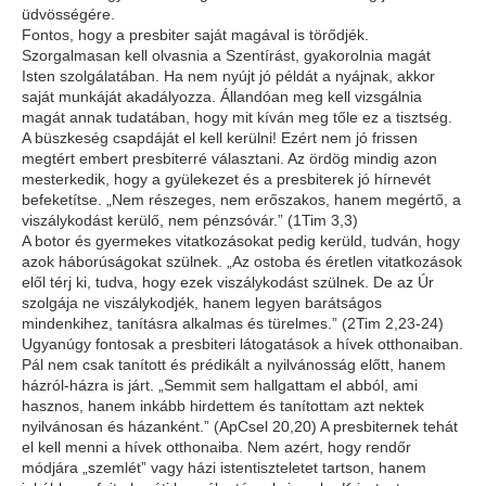
üdvösségére.
Fontos, hogy a presbiter saját magával is törődjék.
Szorgalmasan kell olvasnia a Szentírást, gyakorolnia magát
Isten szolgálatában. Ha nem nyújt jó példát a nyájnak, akkor
saját munkáját akadályozza. Állandóan meg kell vizsgálnia
magát annak tudatában, hogy mit kíván meg tőle ez a tisztség.
A büszkeség csapdáját el kell kerülni! Ezért nem jó frissen
megtért embert presbiterré választani. Az ördög mindig azon
mesterkedik, hogy a gyülekezet és a presbiterek jó hírnevét
befeketítse.
„Nem részeges, nem erőszakos, hanem megértő, a
viszálykodást kerülő, nem pénzsóvár.” (1Tim 3,3)
A botor és gyermekes vitatkozásokat pedig kerüld, tudván, hogy
azok háborúságokat szülnek. „Az ostoba és éretlen vitatkozások
elől térj ki, tudva, hogy ezek viszálykodást szülnek. De az Úr
szolgája ne viszálykodjék, hanem legyen barátságos
mindenkihez, tanításra alkalmas és türelmes.” (2Tim 2,23-24)
Ugyanúgy fontosak a presbiteri látogatások a hívek otthonaiban.
Pál nem csak tanított és prédikált a nyilvánosság előtt, hanem
házról-házra is járt.
„Semmit sem hallgattam el abból, ami
hasznos, hanem inkább hirdettem és tanítottam azt nektek
nyilvánosan és házanként.” (ApCsel 20,20)
A presbiternek tehát
el kell menni a hívek otthonaiba. Nem azért, hogy rendőr
módjára „szemlét” vagy házi istentiszteletet tartson, hanem