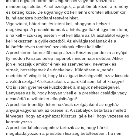
inkább egyfajta baráti beszélgetéssel vigye be Krisztust a
mindennapi életbe. A nehézségek, a problémák közé, a remény
és kétség közé. De ugyanúgy ott kell lenni örömteli alkalomkor
is, hálaadásra buzdítani testvéreinket.
Vigasztalni, bátorítani és inteni kell, ahogyan a helyzet
megkívánja. A presbitériumnak a hitehagyottakat figyelmeztetni,
s ha kell – szükség esetén – el kell tiltani az Úr asztalától vagy ki
kell rekeszteni a gyülekezetből. Az elvilágiasodásnak és a
különféle téves tanítású szektáknak ellent kell állni!
A presbiteren keresztül maga Jézus Krisztus gondozza a nyájat.
Ily módon Krisztus belép népének mindennapi életébe. Akkor
jön el hozzájuk amikor élnek és szenvednek, nevetnek és
sírnak, beszélgetnek és énekelnek. Különösen a „nehéz
esetekben” világlik ki, hogy ki az igazi tisztségvielő, azaz kicsoda
a valódi szolga! A lelkészlakot s a parókiát sem lehet kihagyni!
Ott is Isten gyermekei küszködnek a maguk nehézségeivel.
Lényeges az is, hogy hogyan viseli el a presbiter családja vagy
a családfő a szüntelen elfoglaltságot!
A presbiter teendője Isten házának szolgájaként az egyház
anyagi vagyonának az őrzése is. A szabályok betartása mellett
lényeges, hogy az egyházat Krisztus Igéje kell, hogy vezesse és
kormányozza.
A presbiter kötelességeihez tartozik az is, hogy bárkit
megakadályozzon a presbiteri tisztség betöltésében, ha nem