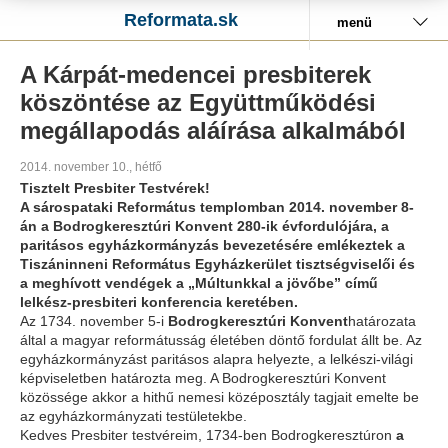
Reformata.sk
menü
A Kárpát-medencei presbiterek
köszöntése az Együttműködési
megállapodás aláírása alkalmából
2014. november 10., hétfő
Tisztelt Presbiter Testvérek!
A sárospataki Református templomban 2014. november 8-
án a Bodrogkeresztúri Konvent 280-ik évfordulójára, a
paritásos egyházkormányzás bevezetésére emlékeztek a
Tiszáninneni Református Egyházkerület tisztségviselői és
a meghívott vendégek a
„Múltunkkal a jövőbe”
című
lelkész-presbiteri konferencia keretében.
Az 1734. november 5-i
Bodrogkeresztúri Konvent
határozata
által a magyar reformátusság életében döntő fordulat állt be. Az
egyházkormányzást paritásos alapra helyezte, a lelkészi-világi
képviseletben határozta meg. A Bodrogkeresztúri Konvent
közössége akkor a hithű nemesi középosztály tagjait emelte be
az egyházkormányzati testületekbe.
Kedves Presbiter testvéreim, 1734-ben Bodrogkeresztúron
a