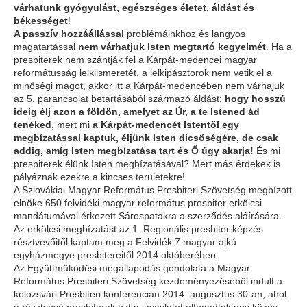
várhatunk gyógyulást, egészséges életet, áldást és
békességet
!
A passzív hozzáállással
problémáinkhoz és langyos
magatartással
nem várhatjuk Isten megtartó kegyelmét
. Ha a
presbiterek nem szántják fel a Kárpát-medencei magyar
reformátusság lelkiismeretét, a lelkipásztorok nem vetik el a
minőségi magot, akkor itt a Kárpát-medencében nem várhajuk
az 5. parancsolat betartásából származó áldást:
hogy hosszú
ideig élj azon a földön, amelyet az Úr, a te Istened ád
tenéked
, mert mi
a Kárpát-medencét Istentől egy
megbízatással kaptuk, éljünk Isten dicsőségére, de csak
addig, amíg Isten megbízatása tart és Ő úgy akarja!
És mi
presbiterek élünk Isten megbízatásával? Mert más érdekek is
pályáznak ezekre a kincses területekre!
A Szlovákiai Magyar Református Presbiteri Szövetség megbízott
elnöke 650 felvidéki magyar református presbiter erkölcsi
mandátumával érkezett Sárospatakra a szerződés aláírására.
Az erkölcsi megbízatást az 1. Regionális presbiter képzés
résztvevőitől kaptam meg a Felvidék 7 magyar ajkú
egyházmegye presbitereitől 2014 októberében.
Az Együttműködési megállapodás gondolata a Magyar
Református Presbiteri Szövetség kezdeményezéséből indult a
kolozsvári Presbiteri konferencián 2014. augusztus 30-án, ahol