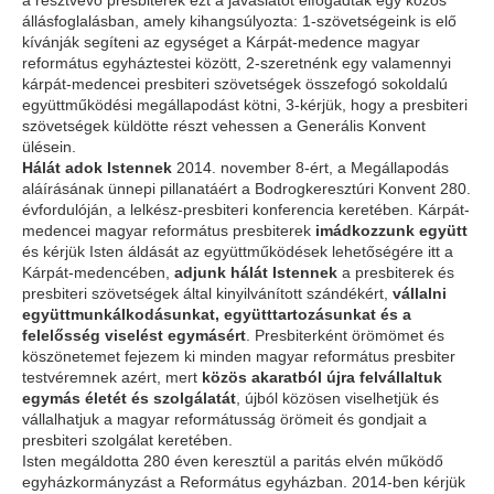
a résztvevő presbiterek ezt a javaslatot elfogadták egy közös
állásfoglalásban, amely kihangsúlyozta: 1-szövetségeink is elő
kívánják segíteni az egységet a Kárpát-medence magyar
református egyháztestei között, 2-szeretnénk egy valamennyi
kárpát-medencei presbiteri szövetségek összefogó sokoldalú
együttműködési megállapodást kötni, 3-kérjük, hogy a presbiteri
szövetségek küldötte részt vehessen a Generális Konvent
ülésein.
Hálát adok Istennek
2014. november 8-ért, a Megállapodás
aláírásának ünnepi pillanatáért a Bodrogkeresztúri Konvent 280.
évfordulóján, a lelkész-presbiteri konferencia keretében. Kárpát-
medencei magyar református presbiterek
imádkozzunk együtt
és kérjük Isten áldását az együttműködések lehetőségére itt a
Kárpát-medencében,
adjunk hálát Istennek
a presbiterek és
presbiteri szövetségek által kinyilvánított szándékért,
vállalni
együttmunkálkodásunkat, együtttartozásunkat és a
felelősség viselést egymásért
. Presbiterként örömömet és
köszönetemet fejezem ki minden magyar református presbiter
testvéremnek azért, mert
közös akaratból újra felvállaltuk
egymás életét és szolgálatát
, újból közösen viselhetjük és
vállalhatjuk a magyar reformátusság örömeit és gondjait a
presbiteri szolgálat keretében.
Isten megáldotta 280 éven keresztül a paritás elvén működő
egyházkormányzást a Református egyházban. 2014-ben kérjük