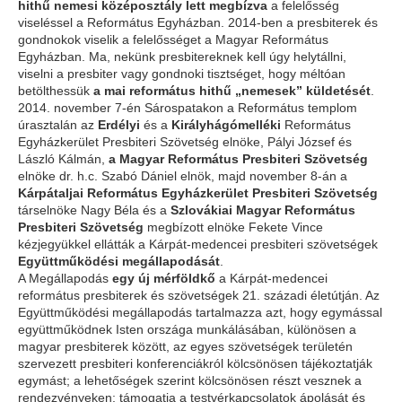
hithű nemesi középosztály
lett megbízva
a felelősség
viseléssel a Református Egyházban. 2014-ben a presbiterek és
gondnokok viselik a felelősséget a Magyar Református
Egyházban. Ma, nekünk presbitereknek kell úgy helytállni,
viselni a presbiter vagy gondnoki tisztséget, hogy méltóan
betölthessük
a mai református hithű „nemesek” küldetését
.
2014. november 7-én Sárospatakon a Református templom
úrasztalán az
Erdélyi
és a
Királyhágómelléki
Református
Egyházkerület Presbiteri Szövetség elnöke, Pályi József és
László Kálmán,
a Magyar Református Presbiteri Szövetség
elnöke dr. h.c. Szabó Dániel elnök, majd november 8-án a
Kárpátaljai Református Egyházkerület Presbiteri Szövetség
társelnöke Nagy Béla és a
Szlovákiai Magyar Református
Presbiteri Szövetség
megbízott elnöke Fekete Vince
kézjegyükkel ellátták a Kárpát-medencei presbiteri szövetségek
Együttműködési megállapodását
.
A Megállapodás
egy új mérföldkő
a Kárpát-medencei
református presbiterek és szövetségek 21. századi életútján. Az
Együttműködési megállapodás tartalmazza azt, hogy egymással
együttműködnek Isten országa munkálásában, különösen a
magyar presbiterek között, az egyes szövetségek területén
szervezett presbiteri konferenciákról kölcsönösen tájékoztatják
egymást; a lehetőségek szerint kölcsönösen részt vesznek a
rendezvényeken; támogatja a testvérkapcsolatok ápolását és