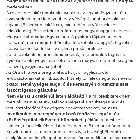
megmaradhassunk, élhessünk és gyarapodhassunk itt a Kárpát-
medencében.
A tisztelt presbitériumoknak javaslom az egyházfegyelem újra
gyakorolását,mert könnyebb egy vétséget, bűnt orvosolni az
egyházközségben, lokálisan, mint a bűn súlyát viselni és
felelőtlenségből viseltetni a református magyarsággal az egész
Magyar Református Egyházban. A gyakran fájdalmas, nem
népszerű, nem megértett és ellentéteket okozó egyházfegyelmi
beavatkozásokat fel kell vállalni a presbitereknek,
gondnokoknak és presbitériumoknak, a református tagok és
gyülekezetek gyógyítása céljából és a magyar reformátusság és
nemzet gyógyulása céljából.
Az
Ora et labora programhoz
kérjük nagytiszteletű
lelkipásztorainkat a hitbuzdító, hitmélyítő, lélekmegtartó, nevelő-
oktató,
reménységet sugalló és keresztyén optimizmussal
átszőtt igeszolgálatukat
.
Nem várhatjuk tétlenül Isten áldását
! Ha mi presbiterek nem
merünk, nem akarunk, félünk elvégezni a szükséges lelki és
testi tisztálkodást és gyógyító beavatkozásokat,
ha nem
távolítsuk el a betegséget okozó fertőzést
,
egyéni és
közösség által elkövetett bűneinket
, például a presbiter
hitetlen, nincs lelki élete, Istennek nem a földi munkatársa, nem
Krisztus-barát, a magatartása passzív, a tisztségből eredő
szolgálatot és felelőseget nem viseli és nem tölti be, akkor
nem