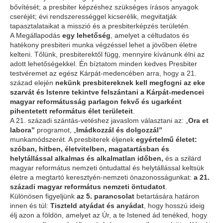
bővítését; a presbiter képzéshez szükséges írásos anyagok
cseréjét; évi rendszerességgel kicserélik, megvitatják
tapasztalataikat a misszió és a presbiterképzés területén.
A Megállapodás
egy lehetőség
, amelyet a céltudatos és
hatékony presbiteri munka végzéssel lehet a jövőben életre
kelteni. Tőlünk, presbiterektől függ, mennyire kívánunk élni az
adott lehetőségekkel. Én bíztatom minden kedves Presbiter
testvéremet az egész Kárpát-medencében arra, hogy a 21.
század elején
nekünk presbitereknek kell megfogni az eke
szarvát és Istenre tekintve felszántani a Kárpát-medencei
magyar reformátusság parlagon fekvő és ugarként
pihentetett református élet területeit
.
A 21. századi szántás-vetéshez javaslom választani az: „
Ora et
labora”
programot, „
Imádkozzál és dolgozzál”
munkamódszerét. A presbiterek éljenek
egyértelmű életet:
szóban, hitben, életvitelben, magatartásban és
helytállással alkalmas és alkalmatlan időben,
és a szilárd
magyar református nemzeti öntudattal és helytállással keltsük
életre a megtartó keresztyén-nemzeti önazonosságunkat:
a 21.
századi magyar református nemzeti öntudatot
.
Különösen figyeljünk
az 5. parancsolat
betartására határon
innen és túl:
Tiszteld atyádat és anyádat
, hogy hosszú ideig
élj azon a földön, amelyet az Úr, a te Istened ád tenéked, hogy