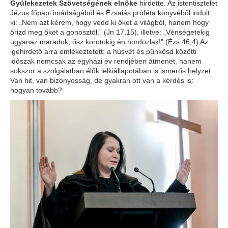
Gyülekezetek Szövetségének elnöke
hirdette. Az istentisztelet
Jézus főpapi imádságából és Ézsaiás próféta könyvéből indult
ki: „Nem azt kérem, hogy vedd ki őket a világból, hanem hogy
őrizd meg őket a gonosztól.” (Jn 17,15), illetve: „Vénségetekig
ugyanaz maradok, ősz korotokig én hordozlak!” (Ézs 46,4) Az
igehirdető arra emlékeztetett: a húsvét és pünkösd közötti
időszak nemcsak az egyházi év rendjében átmenet, hanem
sokszor a szolgálatban élők lelkiállapotában is ismerős helyzet.
Van hit, van bizonyosság, de gyakran ott van a kérdés is:
hogyan tovább?