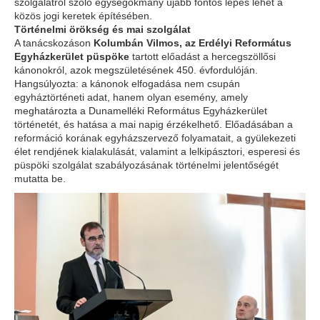
szolgálatról szóló egységokmány újabb fontos lépés lehet a
közös jogi keretek építésében.
Történelmi örökség és mai szolgálat
A tanácskozáson
Kolumbán Vilmos, az Erdélyi Református
Egyházkerület püspöke
tartott előadást a hercegszöllősi
kánonokról, azok megszületésének 450. évfordulóján.
Hangsúlyozta: a kánonok elfogadása nem csupán
egyháztörténeti adat, hanem olyan esemény, amely
meghatározta a Dunamelléki Református Egyházkerület
történetét, és hatása a mai napig érzékelhető. Előadásában a
reformáció korának egyházszervező folyamatait, a gyülekezeti
élet rendjének kialakulását, valamint a lelkipásztori, esperesi és
püspöki szolgálat szabályozásának történelmi jelentőségét
mutatta be.