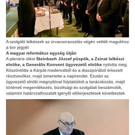
A szolgáló lelkészek az úrvacsoraosztás végén vették magukhoz
a bor jegyét
A magyar református egység útján
A plenáris ülést
Steinbach József püspök, a Zsinat lelkészi
elnöke, a Generális Konvent ügyvezető elnöke
nyitotta meg.
Köszöntötte a Kárpát-medencéből és a diaszpórából érkezett
résztvevőket, majd ismertette a napirendet. Ezután az
ügyvezető elnöki megnyitóval folytatódott a tanácskozás, majd
történeti megemlékezés, bizottsági és szolgálati beszámolók,
valamint határozathozatalt igénylő előterjesztések következtek.