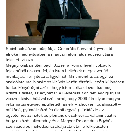
Steinbach József püspök, a Generális Konvent ügyvezető
elnöke megnyitójában a magyar református egység útjára
tekintett vissza
Megnyitójában Steinbach József a Római levél nyolcadik
fejezetéből olvasott fel, és Isten Lelkének megelevenítő
munkájára irányította a figyelmet. Mint mondta, az egyház
szolgálata ma is számos kihívás között történik, ezért különösen
fontos könyörögni azért, hogy Isten Lelke elevenítse meg
Krisztus testét, az egyházat. A Generális Konvent eddigi útjára
visszatekintve hálával szólt arról, hogy 2009 óta olyan magyar
református egység épülhetett, amely – ahogyan fogalmazott –
működő, gyümölcsöző és áldott egység. Felidézte az
egyetemes zsinatok és plenáris ülések sorát, valamint azt is,
hogy a közös alkotmány és a Magyar Református Egyház
szervezeti és működési szabályzata után a lelkipásztori