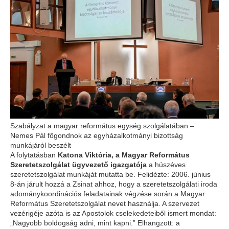
Szabályzat a magyar református egység szolgálatában –
Nemes Pál főgondnok az egyházalkotmányi bizottság
munkájáról beszélt
A folytatásban
Katona Viktória, a Magyar Református
Szeretetszolgálat ügyvezető igazgatója
a húszéves
szeretetszolgálat munkáját mutatta be. Felidézte: 2006. június
8-án járult hozzá a Zsinat ahhoz, hogy a szeretetszolgálati iroda
adománykoordinációs feladatainak végzése során a Magyar
Református Szeretetszolgálat nevet használja. A szervezet
vezérigéje azóta is az Apostolok cselekedeteiből ismert mondat:
„Nagyobb boldogság adni, mint kapni.” Elhangzott: a