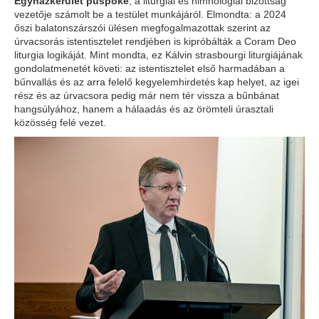
Egyházkerület püspöke
, a liturgiai és himnológiai bizottság
vezetője számolt be a testület munkájáról. Elmondta: a 2024
őszi balatonszárszói ülésen megfogalmazottak szerint az
úrvacsorás istentisztelet rendjében is kipróbálták a Coram Deo
liturgia logikáját. Mint mondta, ez Kálvin strasbourgi liturgiájának
gondolatmenetét követi: az istentisztelet első harmadában a
bűnvallás és az arra felelő kegyelemhirdetés kap helyet, az igei
rész és az úrvacsora pedig már nem tér vissza a bűnbánat
hangsúlyához, hanem a hálaadás és az örömteli úrasztali
közösség felé vezet.