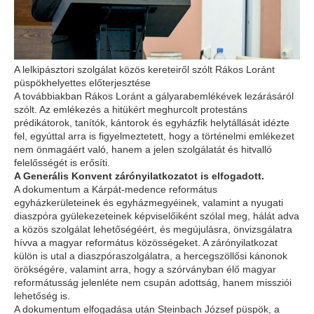
A lelkipásztori szolgálat közös kereteiről szólt Rákos Loránt
püspökhelyettes előterjesztése
A továbbiakban Rákos Loránt a gályarabemlékévek lezárásáról
szólt. Az emlékezés a hitükért meghurcolt protestáns
prédikátorok, tanítók, kántorok és egyházfik helytállását idézte
fel, egyúttal arra is figyelmeztetett, hogy a történelmi emlékezet
nem önmagáért való, hanem a jelen szolgálatát és hitvalló
felelősségét is erősíti.
A Generális Konvent zárónyilatkozatot is elfogadott.
A dokumentum a Kárpát-medence református
egyházkerületeinek és egyházmegyéinek, valamint a nyugati
diaszpóra gyülekezeteinek képviselőiként szólal meg, hálát adva
a közös szolgálat lehetőségéért, és megújulásra, önvizsgálatra
hívva a magyar református közösségeket. A zárónyilatkozat
külön is utal a diaszpóraszolgálatra, a hercegszöllősi kánonok
örökségére, valamint arra, hogy a szórványban élő magyar
reformátusság jelenléte nem csupán adottság, hanem missziói
lehetőség is.
A dokumentum elfogadása után Steinbach József püspök, a