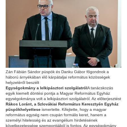
Zán Fábián Sándor püspök és Danku Gábor főgondnok a
háború árnyékában élő kárpátaljai református közösségek
helyzetéről beszélt
Egységokmány a lelkipásztori szolgálatról
A tanácskozás
egyik kiemelt döntési pontja a Magyar Református Egyház
egységokmánya volt a lelkipásztori szolgálatról. Az előterjesztést
Rákos Loránt, a Szlovákiai Református Keresztyén Egyház
püspökhelyettese
ismertette. Kifejtette, hogy a magyar
református egység nem csupán formális keret, hanem a
személyi hitelesség és az evangélium hirdetésének
következetessége szempontjából is fontos. Az egységokmány