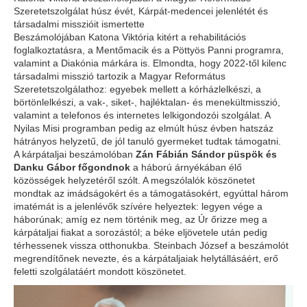
Szeretetszolgálat húsz évét, Kárpát-medencei jelenlétét és
társadalmi misszióit ismertette
Beszámolójában Katona Viktória kitért a rehabilitációs
foglalkoztatásra, a Mentőmacik és a Pöttyös Panni programra,
valamint a Diakónia márkára is. Elmondta, hogy 2022-től kilenc
társadalmi misszió tartozik a Magyar Református
Szeretetszolgálathoz: egyebek mellett a kórházlelkészi, a
börtönlelkészi, a vak-, siket-, hajléktalan- és menekültmisszió,
valamint a telefonos és internetes lelkigondozói szolgálat. A
Nyilas Misi programban pedig az elmúlt húsz évben hatszáz
hátrányos helyzetű, de jól tanuló gyermeket tudtak támogatni.
A kárpátaljai beszámolóban
Zán Fábián Sándor püspök és
Danku Gábor főgondnok
a háború árnyékában élő
közösségek helyzetéről szólt. A megszólalók köszönetet
mondtak az imádságokért és a támogatásokért, egyúttal három
imatémát is a jelenlévők szívére helyeztek: legyen vége a
háborúnak; amíg ez nem történik meg, az Úr őrizze meg a
kárpátaljai fiakat a sorozástól; a béke eljövetele után pedig
térhessenek vissza otthonukba. Steinbach József a beszámolót
megrendítőnek nevezte, és a kárpátaljaiak helytállásáért, erő
feletti szolgálatáért mondott köszönetet.