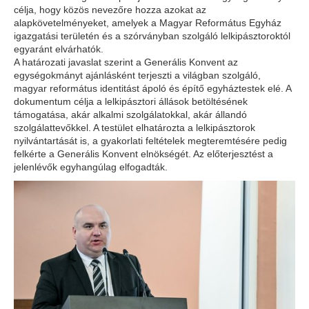
célja, hogy közös nevezőre hozza azokat az
alapkövetelményeket, amelyek a Magyar Református Egyház
igazgatási területén és a szórványban szolgáló lelkipásztoroktól
egyaránt elvárhatók.
A határozati javaslat szerint a Generális Konvent az
egységokmányt ajánlásként terjeszti a világban szolgáló,
magyar református identitást ápoló és építő egyháztestek elé. A
dokumentum célja a lelkipásztori állások betöltésének
támogatása, akár alkalmi szolgálatokkal, akár állandó
szolgálattevőkkel. A testület elhatározta a lelkipásztorok
nyilvántartását is, a gyakorlati feltételek megteremtésére pedig
felkérte a Generális Konvent elnökségét. Az előterjesztést a
jelenlévők egyhangúlag elfogadták.