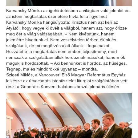
Karvansky Mónika az igehirdetésben a világban való jelenlét és
az isteni megtartatás üzenetére hívta fel a figyelmet
Karvansky Mónika hangsúlyozta: Krisztus nem azt kéri az
Atyától, hogy vegye ki övéit a világból, hanem azt, hogy őrizze
meg őet a világ valóságában. – Nem kivétetünk, hanem
jelenlétre hívattunk el. Nem veszélytelen térben élünk és
szolgálunk, de mi megőrzés alatt állunk – fogalmazott.
Hozzátette: a megtartatás nem emberi teljesítmény, mert
nemcsak a szolgálatban állók hordoznak másokat, hanem ők
maguk is hordozottak. – Aki bennünket is hordoz, az hűséges.
Tegnap, ma és mindörökké ugyanaz – mondta.
Szigeti Miklós, a Vancouveri Első Magyar Református Egyház
lelkésze az úrvacsorás istentisztelet liturgiai szolgálatában vett
részt a Generális Konvent balatonszárszói plenáris ülésén