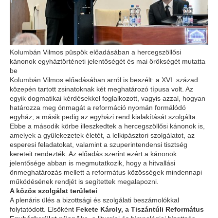
Kolumbán Vilmos püspök előadásában a hercegszöllősi
kánonok egyháztörténeti jelentőségét és mai örökségét mutatta
be
Kolumbán Vilmos előadásában arról is beszélt: a XVI. század
közepén tartott zsinatoknak két meghatározó típusa volt. Az
egyik dogmatikai kérdésekkel foglalkozott, vagyis azzal, hogyan
határozza meg önmagát a reformáció nyomán formálódó
egyház; a másik pedig az egyházi rend kialakítását szolgálta.
Ebbe a második körbe illeszkedtek a hercegszöllősi kánonok is,
amelyek a gyülekezetek életét, a lelkipásztori szolgálatot, az
esperesi feladatokat, valamint a szuperintendensi tisztség
kereteit rendezték. Az előadás szerint ezért a kánonok
jelentősége abban is megmutatkozik, hogy a hitvallási
önmeghatározás mellett a református közösségek mindennapi
működésének rendjét is segítettek megalapozni.
A közös szolgálat területei
A plenáris ülés a bizottsági és szolgálati beszámolókkal
folytatódott. Elsőként
Fekete Károly, a Tiszántúli Református