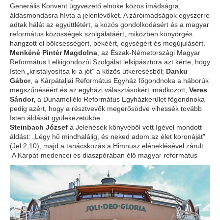
Generális Konvent ügyvezető elnöke közös imádságra,
áldásmondásra hívta a jelenlévőket. A záróimádságok egyszerre
adtak hálát az együttlétért, a közös gondolkodásért és a magyar
református közösségek szolgálatáért, miközben könyörgés
hangzott el bölcsességért, békéért, egységért és megújulásért.
Menkéné Pintér Magdolna
, az Észak-Németországi Magyar
Református Lelkigondozói Szolgálat lelkipásztora azt kérte, hogy
Isten „kristályosítsa ki a jót” a közös útkeresésből;
Danku
Gábor
, a Kárpátaljai Református Egyház főgondnoka a háborúk
megszűnéséért és az egyházi választásokért imádkozott;
Veres
Sándor,
a Dunamelléki Református Egyházkerület főgondnoka
pedig azért, hogy a résztvevők megerősödve vihessék tovább
Isten áldását gyülekezetükbe.
Steinbach József
a Jelenések könyvéből vett Igével mondott
áldást: „Légy hű mindhalálig, és neked adom az élet koronáját”
(Jel 2,10), majd a tanácskozás a Himnusz eléneklésével zárult.
A Kárpát-medencei és diaszpórában élő magyar református