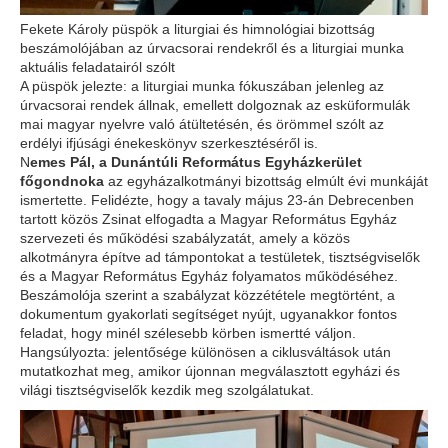
Fekete Károly püspök a liturgiai és himnológiai bizottság
beszámolójában az úrvacsorai rendekről és a liturgiai munka
aktuális feladatairól szólt
A püspök jelezte: a liturgiai munka fókuszában jelenleg az
úrvacsorai rendek állnak, emellett dolgoznak az esküformulák
mai magyar nyelvre való átültetésén, és örömmel szólt az
erdélyi ifjúsági énekeskönyv szerkesztéséről is.
N
emes Pál, a Dunántúli Református Egyházkerület
főgondnoka
az egyházalkotmányi bizottság elmúlt évi munkáját
ismertette. Felidézte, hogy a tavaly május 23-án Debrecenben
tartott közös Zsinat elfogadta a Magyar Református Egyház
szervezeti és működési szabályzatát, amely a közös
alkotmányra építve ad támpontokat a testületek, tisztségviselők
és a Magyar Református Egyház folyamatos működéséhez.
Beszámolója szerint a szabályzat közzététele megtörtént, a
dokumentum gyakorlati segítséget nyújt, ugyanakkor fontos
feladat, hogy minél szélesebb körben ismertté váljon.
Hangsúlyozta: jelentősége különösen a ciklusváltások után
mutatkozhat meg, amikor újonnan megválasztott egyházi és
világi tisztségviselők kezdik meg szolgálatukat.