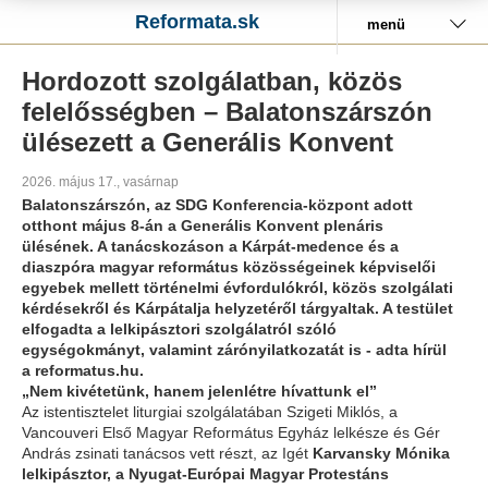
Reformata.sk
menü
Hordozott szolgálatban, közös
felelősségben – Balatonszárszón
ülésezett a Generális Konvent
2026. május 17., vasárnap
Balatonszárszón, az SDG Konferencia-központ adott
otthont május 8-án a Generális Konvent plenáris
ülésének. A tanácskozáson a Kárpát-medence és a
diaszpóra magyar református közösségeinek képviselői
egyebek mellett történelmi évfordulókról, közös szolgálati
kérdésekről és Kárpátalja helyzetéről tárgyaltak. A testület
elfogadta a lelkipásztori szolgálatról szóló
egységokmányt, valamint zárónyilatkozatát is - adta hírül
a reformatus.hu.
„Nem kivétetünk, hanem jelenlétre hívattunk el”
Az istentisztelet liturgiai szolgálatában Szigeti Miklós, a
Vancouveri Első Magyar Református Egyház lelkésze és Gér
András zsinati tanácsos vett részt, az Igét
Karvansky Mónika
lelkipásztor, a Nyugat-Európai Magyar Protestáns