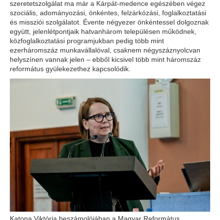
szeretetszolgálat ma már a Kárpát-medence egészében végez
szociális, adományozási, önkéntes, felzárkózási, foglalkoztatási
és missziói szolgálatot. Évente négyezer önkéntessel dolgoznak
együtt, jelenlétpontjaik hatvanhárom településen működnek,
közfoglalkoztatási programjukban pedig több mint
ezerháromszáz munkavállalóval, csaknem négyszáznyolcvan
helyszínen vannak jelen – ebből kicsivel több mint háromszáz
református gyülekezethez kapcsolódik.
Katona Viktória beszámolójában a Magyar Református