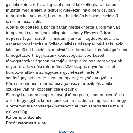
gyülekezeteivel. Ez a kapcsolat most kézzelfogható módon
mutatta meg erejét: a testvérgyülekezeti háló nem csupán
ünnepi alkalmakon él, hanem a baj idején is valós, cselekvő
szolidaritássá válik.
A barsi küldöttség a koncert után megtekintette a rommá vált
templomot is, amelynek állapota – ahogy
Révész Tibor
esperes
fogalmazott – „mindannyiunkat megdöbbentett”. Az
esperes tolmácsolta a Szilágyi lelkész házaspár háláját is, akik
köszönetüket fejezték ki a felvidéki reformátusok imádságáért és
támogatásáért. Egyházunk közösségeitől beérkezett
támogatások világosan mutatják, hogy a bajban nem vagyunk
egyedül: a felvidéki református közösségek egymás terhét
hordozva álltak a szilágycsehi gyülekezet mellé. A
segítségnyújtás ereje túlmutat egy-egy egyházmegyén: a
Kárpát-medence reformátussága összetartozik, és amikor
szükség van rá, közösen cselekszünk.
Ez a gyűjtés nem csupán anyagi támogatás, hanem hitvallás is
arról, hogy egyházkerületeink sem maradnak magukra, és hogy
a református közösségek határokon átívelő szolidaritása ma is
élő valóság.
Kálvinista Szemle
Fotó: reformatus.hu
Desktop