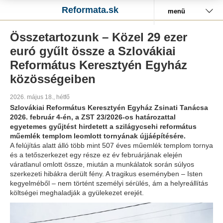
Reformata.sk
menü
Összetartozunk – Közel 29 ezer
euró gyűlt össze a Szlovákiai
Református Keresztyén Egyház
közösségeiben
2026. május 18., hétfő
Szlovákiai Református Keresztyén Egyház Zsinati Tanácsa
2026. február 4-én, a ZST 23/2026-os határozattal
egyetemes gyűjtést hirdetett a szilágycsehi református
műemlék templom leomlott tornyának újjáépítésére.
A felújítás alatt álló több mint 507 éves műemlék templom tornya
és a tetőszerkezet egy része ez év februárjának elején
váratlanul omlott össze, miután a munkálatok során súlyos
szerkezeti hibákra derült fény. A tragikus eseményben – Isten
kegyelméből – nem történt személyi sérülés, ám a helyreállítás
költségei meghaladják a gyülekezet erejét.