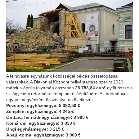
A felhívásra egyházunk közösségei példás összefogással
válaszoltak. A Diakóniai Központ nyilvántartása szerint 2026.
március-április folyamán összesen
28 753,84 euró
gyűlt össze a
szilágycsehi református templom újjáépítésére. Az adományok
egyházmegyénként összesítve a következők:
Pozsonyi egyházmegye: 5 382,50 €
Zempléni egyházmegye: 4 245 €
Ondava-hernádi egyházmegye: 3 985 €
Komáromi egyházmegye: 3 830 €
Ungi egyházmegye: 3 215 €
Abaúj-tornai egyházmegye: 3 000 €