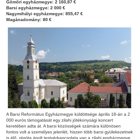
Gömöri egyházmegye: 2 160,87 €
Barsi egyházmegye: 2 000 €
Nagymihályi egyházmegye: 855,47 €
Magánadomány: 80 €
A Barsi Református Egyházmegye küldöttsége április 18-án a 2
000 eurós támogatását egy zilahi jótékonysági koncert
keretében adta át. A barsi közösségek számára különösen
fontos volt a személyes jelenlét, hiszen több barsi gyülekezetnek
is élő, régóta ápolt testvérkapcsolata van a zilahi egyházmegye