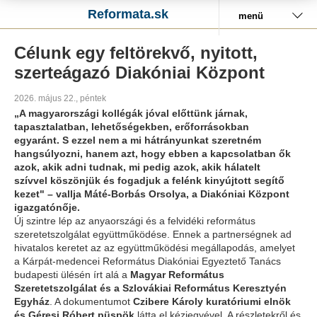
Reformata.sk
menü
Célunk egy feltörekvő, nyitott,
szerteágazó Diakóniai Központ
2026. május 22., péntek
„A magyarországi kollégák jóval előttünk járnak,
tapasztalatban, lehetőségekben, erőforrásokban
egyaránt. S ezzel nem a mi hátrányunkat szeretném
hangsúlyozni, hanem azt, hogy ebben a kapcsolatban ők
azok, akik adni tudnak, mi pedig azok, akik hálatelt
szívvel köszönjük és fogadjuk a felénk kinyújtott segítő
kezet" – vallja Máté-Borbás Orsolya, a Diakóniai Központ
igazgatónője.
Új szintre lép az anyaországi és a felvidéki református
szeretetszolgálat együttműködése. Ennek a partnerségnek ad
hivatalos keretet az az együttműködési megállapodás, amelyet
a Kárpát-medencei Református Diakóniai Egyeztető Tanács
budapesti ülésén írt alá a
Magyar Református
Szeretetszolgálat és a Szlovákiai Református Keresztyén
Egyház
. A dokumentumot
Czibere Károly kuratóriumi elnök
és Géresi Róbert püspök
látta el kézjegyével. A részletekről és