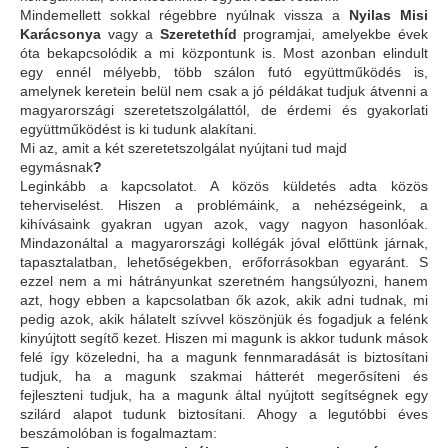
Mindemellett sokkal régebbre nyúlnak vissza a
Nyilas Misi
Karácsonya
vagy a
Szeretethíd
programjai, amelyekbe évek
óta bekapcsolódik a mi központunk is. Most azonban elindult
egy ennél mélyebb, több szálon futó együttműködés is,
amelynek keretein belül nem csak a jó példákat tudjuk átvenni a
magyarországi szeretetszolgálattól, de érdemi és gyakorlati
együttműködést is ki tudunk alakítani.
Mi az, amit a két szeretetszolgálat nyújtani tud majd
egymásnak
?
Leginkább a kapcsolatot. A közös küldetés adta közös
teherviselést. Hiszen a problémáink, a nehézségeink, a
kihívásaink gyakran ugyan azok, vagy nagyon hasonlóak.
Mindazonáltal a magyarországi kollégák jóval előttünk járnak,
tapasztalatban, lehetőségekben, erőforrásokban egyaránt. S
ezzel nem a mi hátrányunkat szeretném hangsúlyozni, hanem
azt, hogy ebben a kapcsolatban ők azok, akik adni tudnak, mi
pedig azok, akik hálatelt szívvel köszönjük és fogadjuk a felénk
kinyújtott segítő kezet. Hiszen mi magunk is akkor tudunk mások
felé így közeledni, ha a magunk fennmaradását is biztosítani
tudjuk, ha a magunk szakmai hátterét megerősíteni és
fejleszteni tudjuk, ha a magunk által nyújtott segítségnek egy
szilárd alapot tudunk biztosítani. Ahogy a legutóbbi éves
beszámolóban is fogalmaztam: