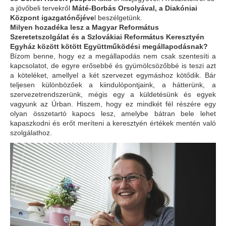
a jövőbeli tervekről
Máté-Borbás Orsolyával, a Diakóniai
Központ igazgatónőjéve
l beszélgetünk.
Milyen hozadéka lesz a Magyar Református
Szeretetszolgálat és a Szlovákiai Református Keresztyén
Egyház között kötött Együttműködési megállapodásnak?
Bízom benne, hogy ez a megállapodás nem csak szentesíti a
kapcsolatot, de egyre erősebbé és gyümölcsözőbbé is teszi azt
a köteléket, amellyel a két szervezet egymáshoz kötődik. Bár
teljesen különbözőek a kiindulópontjaink, a hátterünk, a
szervezetrendszerünk, mégis egy a küldetésünk és egyek
vagyunk az Úrban. Hiszem, hogy ez mindkét fél részére egy
olyan összetartó kapocs lesz, amelybe bátran bele lehet
kapaszkodni és erőt meríteni a keresztyén értékek mentén való
szolgálathoz.