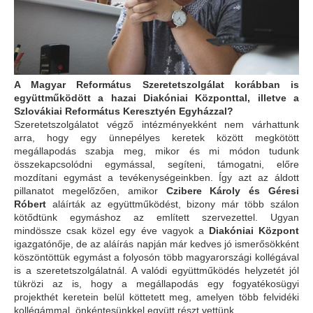
A Magyar Református Szeretetszolgálat korábban is
együttműködött a hazai Diakóniai
K
özponttal, illetve a
S
zlovákiai Református Keresztyén Egyházzal
?
Szeretetszolgálatot végző intézményekként nem várhattunk
arra, hogy egy ünnepélyes keretek között megkötött
megállapodás szabja meg, mikor és mi módon tudunk
összekapcsolódni egymással, segíteni, támogatni, előre
mozdítani egymást a tevékenységeinkben. Így azt az áldott
pillanatot megelőzően, amikor
Czibere Károly és Géresi
Róbert
aláírták az együttműködést, bizony már több szálon
kötődtünk egymáshoz az említett szervezettel. Ugyan
mindössze csak közel egy éve vagyok a
Diakóniai Központ
igazgatónője, de az aláírás napján már kedves jó ismerősökként
köszöntöttük egymást a folyosón több magyarországi kollégával
is a szeretetszolgálatnál. A valódi együttműködés helyzetét jól
tükrözi az is, hogy a megállapodás egy fogyatékosügyi
projekthét keretein belül köttetett meg, amelyen több felvidéki
kollégámmal, önkéntesünkkel együtt részt vettünk.