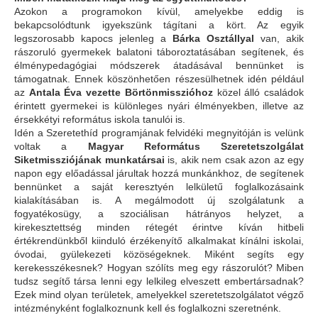
Azokon a programokon kívül, amelyekbe eddig is
bekapcsolódtunk igyekszünk tágítani a kört. Az egyik
legszorosabb kapocs jelenleg a
Bárka Osztállyal
van, akik
rászoruló gyermekek balatoni táboroztatásában segítenek, és
élménypedagógiai módszerek átadásával bennünket is
támogatnak. Ennek köszönhetően részesülhetnek idén például
az
Antala Éva vezette Börtönmisszióhoz
közel álló családok
érintett gyermekei is különleges nyári élményekben, illetve az
érsekkétyi református iskola tanulói is.
Idén a Szeretethíd programjának felvidéki megnyitóján is velünk
voltak a
Magyar Református Szeretetszolgálat
Siketmissziójának munkatársai
is, akik nem csak azon az egy
napon egy előadással járultak hozzá munkánkhoz, de segítenek
bennünket a saját keresztyén lelkületű foglalkozásaink
kialakításában is. A megálmodott új szolgálatunk a
fogyatékosügy, a szociálisan hátrányos helyzet, a
kirekesztettség minden rétegét érintve kíván hitbeli
értékrendünkből kiinduló érzékenyítő alkalmakat kínálni iskolai,
óvodai, gyülekezeti közöségeknek. Miként segíts egy
kerekesszékesnek? Hogyan szólíts meg egy rászorulót? Miben
tudsz segítő társa lenni egy lelkileg elveszett embertársadnak?
Ezek mind olyan területek, amelyekkel szeretetszolgálatot végző
intézményként foglalkoznunk kell és foglalkozni szeretnénk.