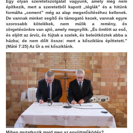
Egy olyan szeretetszolgálat vagyunk, amely még nem
építkezik, mert a szeretetből kapott „téglák” és a hitünk
formálta „cement” még az alap megerősítéséhez kellenek.
De vannak minket segítő és támogató kezek, vannak egyre
szorosabb kötelékek, nem múlik a remény, és
zörgetésünkre van ajtó, amely megnyílik. „És ömlött az eső,
és eljött az árvíz, és fújtak a szelek, és beleütköztek abba a
házba; de nem dőlt össze: mert a kősziklára építtetett.”
(Máté 7:25) Az Úr a mi kősziklánk.
Miben mutatkozik majd meg az együttműködés?