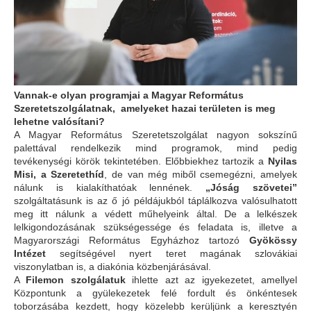
Vannak-e olyan programjai a Magyar Református
Szeretetszolgálatnak, amelyeket hazai területen is meg
lehetne valósítani?
A Magyar Református Szeretetszolgálat nagyon sokszínű
palettával rendelkezik mind programok, mind pedig
tevékenységi körök tekintetében. Előbbiekhez tartozik a
Nyilas
Misi, a Szeretethíd
, de van még miből csemegézni, amelyek
nálunk is kialakíthatóak lennének.
„Jóság szövetei”
szolgáltatásunk is az ő jó példájukból táplálkozva valósulhatott
meg itt nálunk a védett műhelyeink által. De a lelkészek
lelkigondozásának szükségessége és feladata is, illetve a
Magyarországi Református Egyházhoz tartozó
Gyökössy
Intézet
segítségével nyert teret magának szlovákiai
viszonylatban is, a diakónia közbenjárásával.
A
Filemon szolgálatuk
ihlette azt az igyekezetet, amellyel
Központunk a gyülekezetek felé fordult és önkéntesek
toborzásába kezdett, hogy közelebb kerüljünk a keresztyén