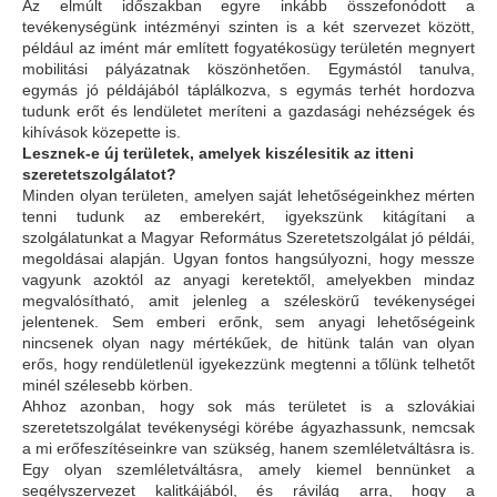
Az elmúlt időszakban egyre inkább összefonódott a
tevékenységünk intézményi szinten is a két szervezet között,
például az imént már említett fogyatékosügy területén megnyert
mobilitási pályázatnak köszönhetően. Egymástól tanulva,
egymás jó példájából táplálkozva, s egymás terhét hordozva
tudunk erőt és lendületet meríteni a gazdasági nehézségek és
kihívások közepette is.
Lesznek-e új területek, amelyek kiszélesitik az itteni
szeretetszolgálatot?
Minden olyan területen, amelyen saját lehetőségeinkhez mérten
tenni tudunk az emberekért, igyekszünk kitágítani a
szolgálatunkat a Magyar Református Szeretetszolgálat jó példái,
megoldásai alapján. Ugyan fontos hangsúlyozni, hogy messze
vagyunk azoktól az anyagi keretektől, amelyekben mindaz
megvalósítható, amit jelenleg a széleskörű tevékenységei
jelentenek. Sem emberi erőnk, sem anyagi lehetőségeink
nincsenek olyan nagy mértékűek, de hitünk talán van olyan
erős, hogy rendületlenül igyekezzünk megtenni a tőlünk telhetőt
minél szélesebb körben.
Ahhoz azonban, hogy sok más területet is a szlovákiai
szeretetszolgálat tevékenységi körébe ágyazhassunk, nemcsak
a mi erőfeszítéseinkre van szükség, hanem szemléletváltásra is.
Egy olyan szemléletváltásra, amely kiemel bennünket a
segélyszervezet kalitkájából, és rávilág arra, hogy a