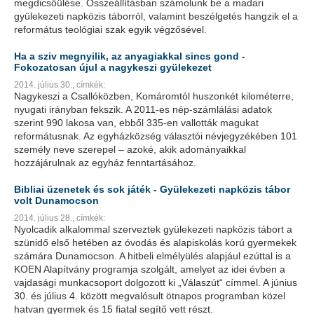
megdicsőülése. Összeállításban számolunk be a madari
gyülekezeti napközis táborról, valamint beszélgetés hangzik el a
református teológiai szak egyik végzősével.
Ha a sziv megnyilik, az anyagiakkal sincs gond -
Fokozatosan újul a nagykeszi gyülekezet
2014. július 30.,
címkék:
Nagykeszi a Csallóközben, Komáromtól huszonkét kilométerre,
nyugati irányban fekszik. A 2011-es nép-számlálási adatok
szerint 990 lakosa van, ebből 335-en vallották magukat
reformátusnak. Az egyházközség választói névjegyzékében 101
személy neve szerepel – azoké, akik adományaikkal
hozzájárulnak az egyház fenntartásához.
Bibliai üzenetek és sok játék - Gyülekezeti napközis tábor
volt Dunamocson
2014. július 28.,
címkék:
Nyolcadik alkalommal szerveztek gyülekezeti napközis tábort a
szünidő első hetében az óvodás és alapiskolás korú gyermekek
számára Dunamocson. A hitbeli elmélyülés alapjául ezúttal is a
KOEN Alapítvány programja szolgált, amelyet az idei évben a
vajdasági munkacsoport dolgozott ki „Válaszút“ címmel. A június
30. és július 4. között megvalósult ötnapos programban közel
hatvan gyermek és 15 fiatal segítő vett részt.