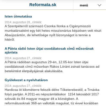
Reformata.sk
menü
Isten útmutatása
2014. augusztus 28.,
címkék:
A Szentpéterről származó Csonka Ilonka a Cigánymisszió
munkatársaként egy két hetes misszionárius képzésen vett részt
Abaújszántón, de lehetősége nyílt bizonyságot is tennie a
hitéről.
A Pátria rádió Isten útjai csodálatosak című műsorának
ajánlata
2014. augusztus 27.,
címkék:
A Pátria rádióban augusztus 29-én, 12.05-kor Isten útjai
csodálatosak című műsorban Rákos Lóránt zsinati tanácsos ad
betekintést életpályájának alakulásába.
Gyülekezet a nyelvhatáron
2014. augusztus 27.,
címkék:
Hardicsa öt kilométerre fekszik délre Tőketerebestől, a Trnávka
folyó partján. A 2011-es népszámláláskor 1154 lakosából 1017
szlovák és 84 magyar magyar élt a községben. A
reformátusoknak 368-an vallották magukat, tíz évvel korábban