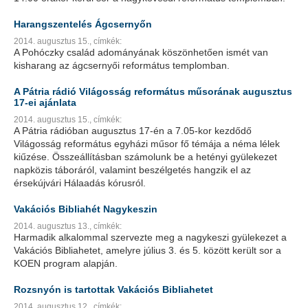
Harangszentelés Ágcsernyőn
2014. augusztus 15.,
címkék:
A Pohóczky család adományának köszönhetően ismét van
kisharang az ágcsernyői református templomban.
A Pátria rádió Világosság református műsorának augusztus
17-ei ajánlata
2014. augusztus 15.,
címkék:
A Pátria rádióban augusztus 17-én a 7.05-kor kezdődő
Világosság református egyházi műsor fő témája a néma lélek
kiűzése. Összeállításban számolunk be a hetényi gyülekezet
napközis táboráról, valamint beszélgetés hangzik el az
érsekújvári Hálaadás kórusról.
Vakációs Bibliahét Nagykeszin
2014. augusztus 13.,
címkék:
Harmadik alkalommal szervezte meg a nagykeszi gyülekezet a
Vakációs Bibliahetet, amelyre július 3. és 5. között került sor a
KOEN program alapján.
Rozsnyón is tartottak Vakációs Bibliahetet
2014. augusztus 12.,
címkék: