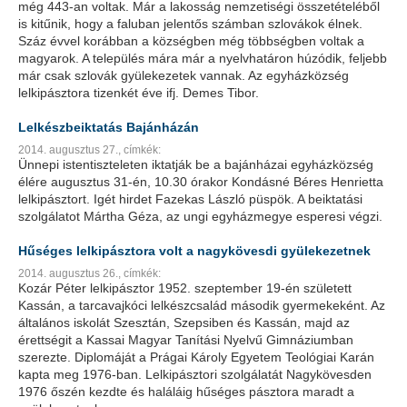
még 443-an voltak. Már a lakosság nemzetiségi összetételéből
is kitűnik, hogy a faluban jelentős számban szlovákok élnek.
Száz évvel korábban a községben még többségben voltak a
magyarok. A település mára már a nyelvhatáron húzódik, feljebb
már csak szlovák gyülekezetek vannak. Az egyházközség
lelkipásztora tizenkét éve ifj. Demes Tibor.
Lelkészbeiktatás Bajánházán
2014. augusztus 27.,
címkék:
Ünnepi istentiszteleten iktatják be a bajánházai egyházközség
élére augusztus 31-én, 10.30 órakor Kondásné Béres Henrietta
lelkipásztort. Igét hirdet Fazekas László püspök. A beiktatási
szolgálatot Mártha Géza, az ungi egyházmegye esperesi végzi.
Hűséges lelkipásztora volt a nagykövesdi gyülekezetnek
2014. augusztus 26.,
címkék:
Kozár Péter lelkipásztor 1952. szeptember 19-én született
Kassán, a tarcavajkóci lelkészcsalád második gyermekeként. Az
általános iskolát Szesztán, Szepsiben és Kassán, majd az
érettségit a Kassai Magyar Tanítási Nyelvű Gimnáziumban
szerezte. Diplomáját a Prágai Károly Egyetem Teológiai Karán
kapta meg 1976-ban. Lelkipásztori szolgálatát Nagykövesden
1976 őszén kezdte és haláláig hűséges pásztora maradt a