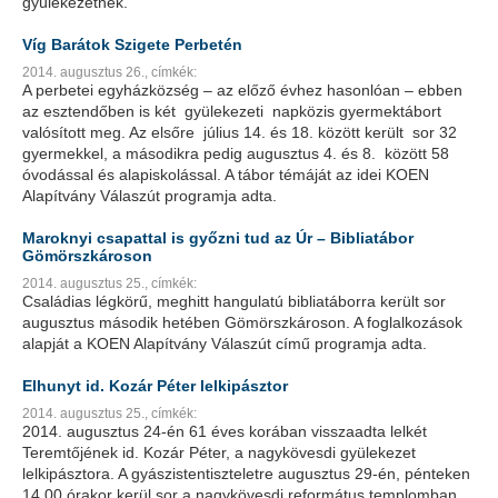
gyülekezetnek.
Víg Barátok Szigete Perbetén
2014. augusztus 26.,
címkék:
A perbetei egyházközség – az előző évhez hasonlóan – ebben
az esztendőben is két gyülekezeti napközis gyermektábort
valósított meg. Az elsőre július 14. és 18. között került sor 32
gyermekkel, a másodikra pedig augusztus 4. és 8. között 58
óvodással és alapiskolással. A tábor témáját az idei KOEN
Alapítvány Válaszút programja adta.
Maroknyi csapattal is győzni tud az Úr – Bibliatábor
Gömörszkároson
2014. augusztus 25.,
címkék:
Családias légkörű, meghitt hangulatú bibliatáborra került sor
augusztus második hetében Gömörszkároson. A foglalkozások
alapját a KOEN Alapítvány Válaszút című programja adta.
Elhunyt id. Kozár Péter lelkipásztor
2014. augusztus 25.,
címkék:
2014. augusztus 24-én 61 éves korában visszaadta lelkét
Teremtőjének id. Kozár Péter, a nagykövesdi gyülekezet
lelkipásztora. A gyászistentiszteletre augusztus 29-én, pénteken
14.00 órakor kerül sor a nagykövesdi református templomban.