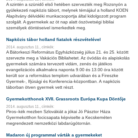
A szintén a szünidő első hetében szervezték meg Rozsnyón a
gyülekezeti napközis tábort, melynek témájául a holland KOEN
Alapítvány délvidéki munkacsoportja által kidolgozott program
szolgált. A gyermekek az öt nap alatt ószövetségi bibliai
személyek döntéseivel ismerkedtek meg.
Napközis tábor holland fiatalok részvételével
2014. augusztus 11.,
címkék:
A Bátorkeszi Református Egyházközség július 21. és 25. között
szervezte meg a Vakációs Bibliahetet. Az óvódás és alapiskolás
gyermekek számára tervezett vidám, zenés és játékos
evangelizációs alkalmakra naponta 9.00 és 13.00 óra között
került sor a református templom udvarában és a Fireszke
Gyermek-, Ifjúsági és Konferencia-központban. A napközis
táborban ötven gyermek vett részt.
Gyermekotthonok XVII. Grassroots Európa Kupa Döntője
2014. augusztus 11.,
címkék:
Piros–kék mezben Szlovákiát a jókai Jó Pásztor Háza
Gyermekotthon focicsapata képviselte a Kecskeméten
megrendezett nemzetközi labdarúgótornán.
Madaron új programmal várták a gyermekeket