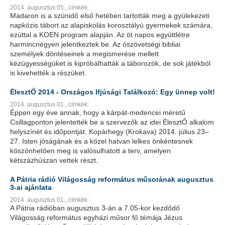
2014. augusztus 05.,
címkék:
Madaron is a szünidő első hetében tartották meg a gyülekezeti
napközis tábort az alapiskolás korosztályú gyermekek számára,
ezúttal a KOEN program alapján. Az öt napos együttlétre
harmincnégyen jelentkeztek be. Az ószövetségi bibliai
személyek döntéseinek a megismerése mellett
kézügyességüket is kipróbálhatták a táborozók, de sok játékból
is kivehették a részüket.
ÉlesztŐ 2014 - Országos Ifjúsági Találkozó: Egy ünnep volt!
2014. augusztus 01.,
címkék:
Éppen egy éve annak, hogy a kárpát-medencei méretű
Csillagponton jelentették be a szervezők az idei ÉlesztŐ alkalom
helyszínét és időpontját: Kopárhegy (Krokava) 2014. július 23–
27. Isten jóságának és a közel hatvan lelkes önkéntesnek
köszönhetően meg is valósulhatott a terv, amelyen
kétszázhúszan vettek részt.
A Pátria rádió Világosság református műsorának augusztus
3-ai ajánlata
2014. augusztus 01.,
címkék:
A Pátria rádióban augusztus 3-án a 7.05-kor kezdődő
Világosság református egyházi műsor fő témája Jézus