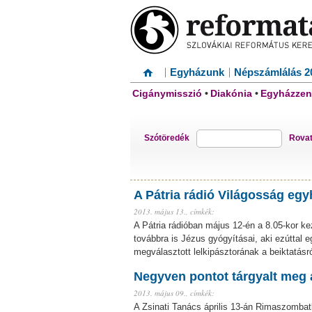
Egyházunk
Népszámlálás 2
Cigánymisszió
•
Diakónia
•
Egyházzen
Szótöredék
Rova
A Pátria rádió Világosság egy
2013. május 13.,
címkék:
A Pátria rádióban május 12-én a 8.05-kor k
továbbra is Jézus gyógyításai, aki ezúttal e
megválasztott lelkipásztorának a beiktatás
Negyven pontot tárgyalt meg 
2013. május 09.,
címkék:
A Zsinati Tanács április 13-án Rimaszombat