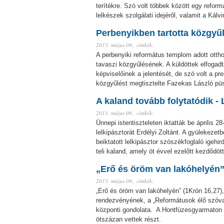
terítékre. Szó volt többek között egy reformá
lelkészek szolgálati idejéről, valamit a Kálvi
Perbenyikben tartotta közgy
2013. május 09.,
címkék:
A perbenyiki református templom adott ott
tavaszi közgyűlésének. A küldöttek elfogadt
képviselőinek a jelentését, de szó volt a p
közgyűlést megtisztelte Fazekas László püs
A kaland tovább folytatódik - 
2013. május 09.,
címkék:
Ünnepi istentiszteleten iktatták be április
lelkipásztorát Erdélyi Zoltánt. A gyülekezetb
beiktatott lelkipásztor szószékfoglaló igeh
teli kaland, amely öt évvel ezelőtt kezdődöt
„Erő és öröm van lakóhelyén”
2013. május 09.,
címkék:
„Erő és öröm van lakóhelyén” (1Krón 16,27), e
rendezvényének, a „Reformátusok élő szóva
központi gondolata. A Hontfüzesgyarmaton 
ötszázan vettek részt.