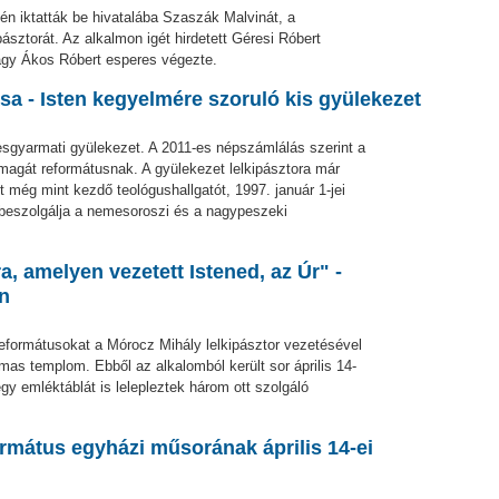
4-én iktatták be hivatalába Szaszák Malvinát, a
ásztorát. Az alkalmon igét hirdetett Géresi Róbert
Nagy Ákos Róbert esperes végezte.
a - Isten kegyelmére szoruló kis gyülekezet
sgyarmati gyülekezet. A 2011-es népszámlálás szerint a
magát reformátusnak. A gyülekezet lelkipásztora már
 még mint kezdő teológushallgatót, 1997. január 1-jei
e beszolgálja a nemesoroszi és a nagypeszeki
, amelyen vezetett Istened, az Úr" -
án
reformátusokat a Mórocz Mihály lelkipásztor vezetésével
as templom. Ebből az alkalomból került sor április 14-
egy emléktáblát is lelepleztek három ott szolgáló
ormátus egyházi műsorának április 14-ei