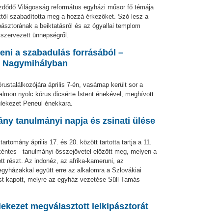
kezdődő Világosság református egyházi műsor fő témája
ktől szabadította meg a hozzá érkezőket. Szó lesz a
pásztorának a beiktatásról és az ógyallai templom
 szervezett ünnepségről.
eni a szabadulás forrásából –
ó Nagymihályban
találkozójára április 7-én, vasárnap került sor a
lmon nyolc kórus dicsérte Istent énekével, meghívott
ülekezet Peneul énekkara.
ny tanulmányi napja és zsinati ülése
tomány április 17. és 20. között tartotta tartja a 11.
kéntes - tanulmányi összejövetel előzött meg, melyen a
tt részt. Az indonéz, az afrika-kameruni, az
egyházakkal együtt erre az alkalomra a Szlovákiai
t kapott, melyre az egyház vezetése Süll Tamás
ekezet megválasztott lelkipásztorát