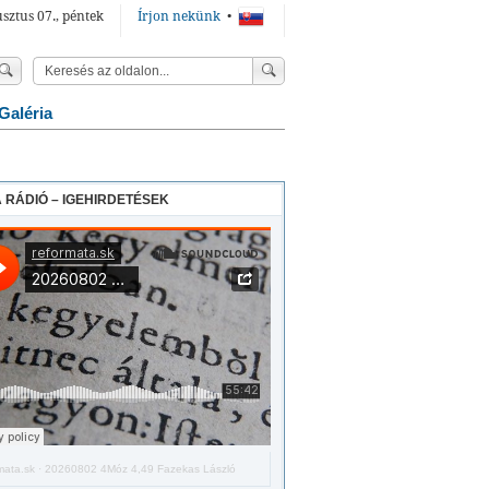
sztus 07., péntek
Írjon nekünk
•
Galéria
 RÁDIÓ – IGEHIRDETÉSEK
mata.sk
·
20260802 4Móz 4,49 Fazekas László