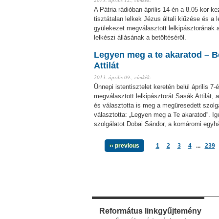
A Pátria rádióban április 14-én a 8.05-kor 
tisztátalan lelkek Jézus általi kiűzése és a
gyülekezet megválasztott lelkipásztorának
lelkészi állásának a betöltéséről.
Legyen meg a te akaratod – B
Attilát
2013. április 09.,
címkék:
Ünnepi istentisztelet keretén belül április 
megválasztott lelkipásztorát Sasák Attilát,
és választotta is meg a megüresedett szolgá
választotta: „Legyen meg a Te akaratod“. Ig
szolgálatot Dobai Sándor, a komáromi egy
‹‹ previous
1
2
3
4
...
239
Református linkgyűjtemény