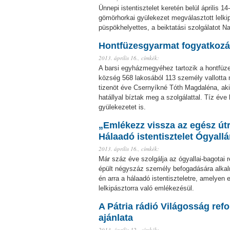
Ünnepi istentisztelet keretén belül április 1
gömörhorkai gyülekezet megválasztott lelkip
püspökhelyettes, a beiktatási szolgálatot 
Hontfüzesgyarmat fogyatkozás
2013. április 16.,
címkék:
A barsi egyházmegyéhez tartozik a hontfüze
község 568 lakosából 113 személy vallotta 
tizenöt éve Csernyíkné Tóth Magdaléna, akit
hatállyal bíztak meg a szolgálattal. Tíz év
gyülekezetet is.
„Emlékezz vissza az egész útra
Hálaadó istentisztelet Ógyall
2013. április 16.,
címkék:
Már száz éve szolgálja az ógyallai-bagotai 
épült négyszáz személy befogadására alkalm
én arra a hálaadó istentiszteletre, amelyen 
lelkipásztorra való emlékezésül.
A Pátria rádió Világosság ref
ajánlata
2013. április 12.,
címkék: