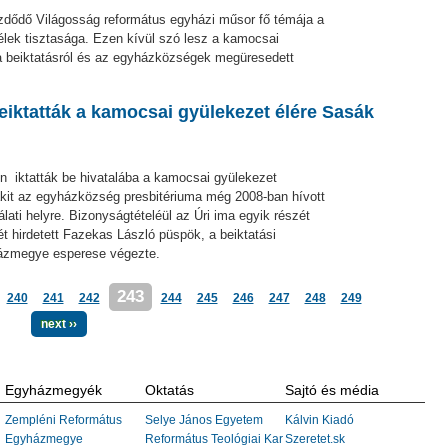
kezdődő Világosság református egyházi műsor fő témája a
 lélek tisztasága. Ezen kívül szó lesz a kamocsai
 a beiktatásról és az egyházközségek megüresedett
eiktatták a kamocsai gyülekezet élére Sasák
7-én iktatták be hivatalába a kamocsai gyülekezet
 akit az egyházközség presbitériuma még 2008-ban hívott
lati helyre. Bizonyságtételéül az Úri ima egyik részét
ét hirdetett Fazekas László püspök, a beiktatási
házmegye esperese végezte.
243
240
241
242
244
245
246
247
248
249
next ››
Egyházmegyék
Oktatás
Sajtó és média
Zempléni Református
Selye János Egyetem
Kálvin Kiadó
Egyházmegye
Református Teológiai Kar
Szeretet.sk