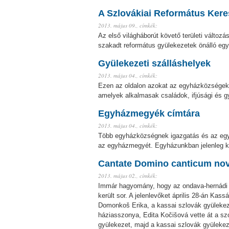
A Szlovákiai Református Kere
2013. május 09.,
címkék:
Az első világháborút követő területi válto
szakadt református gyülekezetek önálló e
Gyülekezeti szálláshelyek
2013. május 04.,
címkék:
Ezen az oldalon azokat az egyházközségek á
amelyek alkalmasak családok, ifjúsági és g
Egyházmegyék címtára
2013. május 04.,
címkék:
Több egyházközségnek igazgatás és az egyhá
az egyházmegyét. Egyházunkban jelenleg k
Cantate Domino canticum no
2013. május 02.,
címkék:
Immár hagyomány, hogy az ondava-hernádi 
került sor. A jelenlevőket április 28-án Kas
Domonkoš Erika, a kassai szlovák gyülekeze
háziasszonya, Edita Kočišová vette át a sz
gyülekezet, majd a kassai szlovák gyülekeze