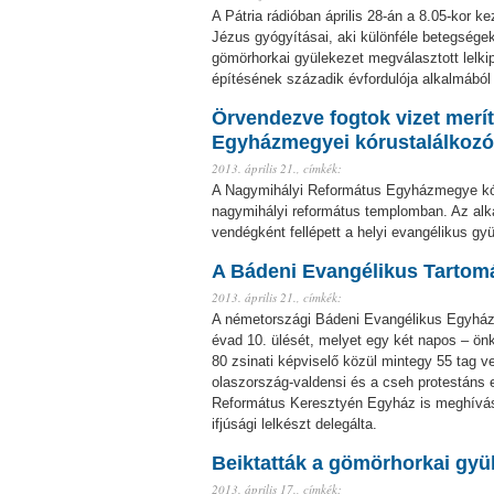
A Pátria rádióban április 28-án a 8.05-kor 
Jézus gyógyításai, aki különféle betegsége
gömörhorkai gyülekezet megválasztott lelki
építésének századik évfordulója alkalmából
Örvendezve fogtok vizet merít
Egyházmegyei kórustalálkoz
2013. április 21.,
címkék:
A Nagymihályi Református Egyházmegye kórus
nagymihályi református templomban. Az alka
vendégként fellépett a helyi evangélikus gy
A Bádeni Evangélikus Tartomá
2013. április 21.,
címkék:
A németországi Bádeni Evangélikus Egyháztar
évad 10. ülését, melyet egy két napos – ön
80 zsinati képviselő közül mintegy 55 tag ve
olaszország-valdensi és a cseh protestáns 
Református Keresztyén Egyház is meghívás
ifjúsági lelkészt delegálta.
Beiktatták a gömörhorkai gyül
2013. április 17.,
címkék: