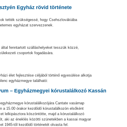
sztyén Egyház rövid története
zások tették szükségessé, hogy Csehszlovákiába
gyetemes egyházat szervezzenek.
ltal fenntartott szálláshelyeket tesszük közzé,
yülekezeti csoportok fogadására.
zi élet fejlesztése céljából történő egyesülése alkotja
ilenc egyházmegye található:
vum – Egyházmegyei kórustalálkozó Kassán
egyházmegye kórustalálkozójára Cantate vasárnap
sán a 15.00 órakor kezdődő kórustalálkozón elsőként
t lelkipásztora köszöntötte, majd a kórustalálkozó
ót, aki az éneklés közötti szünetekben a kassai magyar
t 1945-től kezdődő történetét olvasta fel.