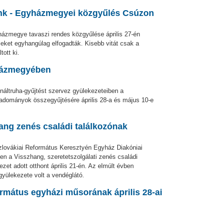
unk - Egyházmegyei közgyűlés Csúzon
házmegye tavaszi rendes közgyűlése április 27-én
éseket egyhangúlag elfogadták. Kisebb vitát csak a
ott ki.
házmegyében
ltruha-gyűjtést szervez gyülekezeteiben a
adományok összegyűjtésére április 28-a és május 10-e
ang zenés családi találkozónak
zlovákiai Református Keresztyén Egyház Diakóniai
n a Visszhang, szeretetszolgálati zenés családi
ezet adott otthont április 21-én. Az elmúlt évben
gyülekezete volt a vendéglátó.
ormátus egyházi műsorának április 28-ai