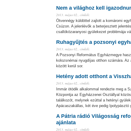
Nem a világhoz kell igazodn
2013. május 02.,
címkék:
Ötvennégy küldöttel zajlott a komáromi egy
Csúzon. A jelenlévők a beterjesztett jelent
csallóközaranyosi gyülekezet problémája vált
Ruhagyűjtés a pozsonyi egy
2013. május 02.,
címkék:
A Pozsonyi Református Egyházmegye haszná
kolozsnémai nyugdíjas otthon számára. Az 
között kerül sor.
Hetény adott otthont a Visszh
2013. május 02.,
címkék:
Immár ötödik alkalommal rendezte meg a S
Központja az Egyházzenei Osztállyal közöse
találkozót, melynek ezúttal a hetényi gyülek
Apácaszakállas, két éve pedig Ipolypásztó 
A Pátria rádió Világosság ref
ajánlata
2013. május 02.,
címkék: