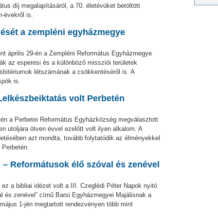
tus díj megalapításáról, a 70. életévüket betöltött
n-évekről is.
űlését a zempléni egyházmegye
hont április 29-én a Zempléni Református Egyházmegye
ák az esperesi és a különböző missziói területek
resbitériumok létszámának a csökkentéséről is. A
pök is.
Lelkészbeiktatás volt Perbetén
 28-én a Perbetei Református Egyházközség megválasztott
en utoljára ötven évvel ezelőtt volt ilyen alkalom. A
irdetésében azt mondta, tovább folytatódik az élményekkel
t Perbetén.
 – Reformátusok élő szóval és zenével
z a bibliai idézet volt a III. Czeglédi Péter Napok nyitó
l és zenével” című Barsi Egyházmegyei Majálisnak a
május 1-jén megtartott rendezvényen több mint