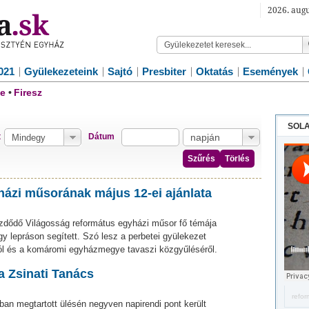
2026. augu
021
Gyülekezeteink
Sajtó
Presbiter
Oktatás
Események
e
•
Firesz
SOLA
t
Dátum
Szűrés
Törlés
házi műsorának május 12-ei ajánlata
ezdődő Világosság református egyházi műsor fő témája
gy lepráson segített. Szó lesz a perbetei gyülekezet
ról és a komáromi egyházmegye tavaszi közgyűléséről.
a Zsinati Tanács
refor
ban megtartott ülésén negyven napirendi pont került