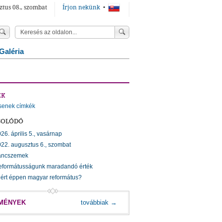
ztus 08., szombat
Írjon nekünk
•
Galéria
ÉK
senek címkék
SOLÓDÓ
26. április 5., vasárnap
22. augusztus 6., szombat
áncszemek
eformátusságunk maradandó érték
ért éppen magyar református?
MÉNYEK
továbbiak →