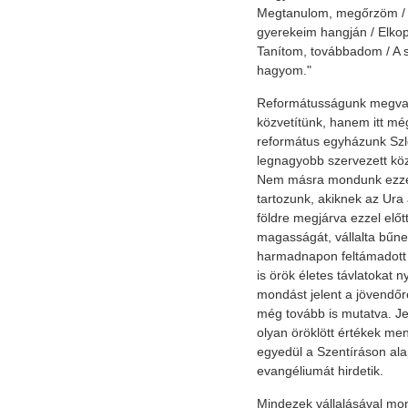
Megtanulom, megőrzöm / T
gyerekeim hangján / Elk
Tanítom, továbbadom / A 
hagyom."
Reformátusságunk megvall
közvetítünk, hanem itt mé
református egyházunk Szl
legnagyobb szervezett közö
Nem másra mondunk ezzel 
tartozunk, akiknek az Ura a
földre megjárva ezzel elő
magasságát, vállalta bűnei
harmadnapon feltámadott
is örök életes távlatokat n
mondást jelent a jövendőr
még tovább is mutatva. Je
olyan öröklött értékek men
egyedül a Szentíráson ala
evangéliumát hirdetik.
Mindezek vállalásával mon