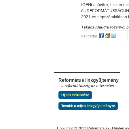
IGENt a jövőre, hiszen 
és REFORMÁTUSSÁGUNK ÉR
2021-es népszámláláson i
Takács Klaudia rozsnyói b
Megosztás
Református linkgyűjtemény
– a reformátusság az interneten
Új link beküldése
Tovább a teljes linkgyűjteményre
Copyright © 2012 Reformata.sk. Minden jog