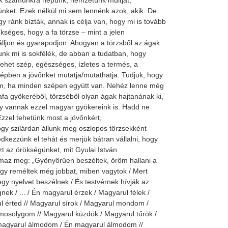
ik számunkra népünk, nemzetünk múltját,
ünket. Ezek nélkül mi sem lennénk azok, akik. De
gy ránk bízták, annak is célja van, hogy mi is tovább
séges, hogy a fa törzse – mint a jelen
 álljon és gyarapodjon. Ahogyan a törzsből az ágak
unk mi is sokfélék, de abban a tudatban, hogy
lehet szép, egészséges, ízletes a termés, a
épben a jövőnket mutatja/mutathatja. Tudjuk, hogy
m, ha minden szépen együtt van. Nehéz lenne még
afa gyökeréből, törzséből olyan ágak hajtanának ki,
gy vannak ezzel magyar gyökereink is. Hadd ne
Ezzel tehetünk most a jövőnkért,
gy szilárdan állunk meg oszlopos törzsekként
edkezzünk el tehát és merjük bátran vállalni, hogy
t az örökségünket, mit Gyulai István
maz meg: „Gyönyörűen beszéltek, öröm hallani a
gy reméltek még jobbat, miben vagytok / Mert
egy nyelvet beszélnek / És testvérnek hívják az
nek / ... / Én magyarul érzek / Magyarul félek /
l érted // Magyarul sírok / Magyarul mondom /
mosolygom // Magyarul küzdök / Magyarul tűrök /
magyarul álmodom / Én magyarul álmodom //