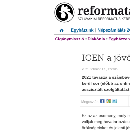
Egyházunk
Népszámlálás 2
Cigánymisszió
•
Diakónia
•
Egyházzen
IGEN a jöv
2021. február 17., szerda
2021 tavasza a számbavé
kerül sor (előbb az onli
asszisztált szolgáltatást 
Megosztás
Ez az az esemény, mely mi
valljuk meg hovatartozásu
örökségeinket és jelenti jö