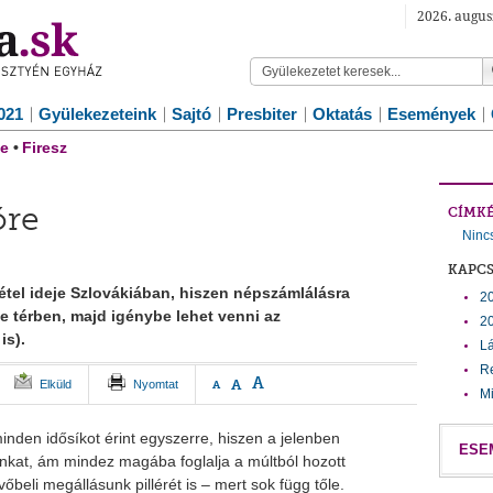
2026. augus
021
Gyülekezeteink
Sajtó
Presbiter
Oktatás
Események
e
•
Firesz
őre
CÍMK
Ninc
KAPC
tel ideje Szlovákiában, hiszen népszámlálásra
20
ne térben, majd igénybe lehet venni az
20
is).
L
R
A
A
Elküld
Nyomtat
A
Mi
nden idősíkot érint egyszerre, hiszen a jelenben
ESE
nkat, ám mindez magába foglalja a múltból hozott
vőbeli megállásunk pillérét is – mert sok függ tőle.