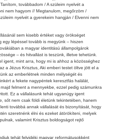
anítom, továbbadom / A szüleim nyelvét a
opni nem hagyom // Megtanulom, megőrzöm /
szüleim nyelvét a gyerekeim hangján / Elvenni nem
ásánál sem kisebb értéket vagy örökséget
g egy lépéssel tovább is megyünk – hiszen
ovákiában a magyar identitású állampolgárok
ssége – és hitvallást is teszünk, illetve tehetünk.
igent, mint arra, hogy mi is ahhoz a közösséghez
z a Jézus Krisztus, Aki emberi testet öltve jött el a
ttünk az emberlétnek minden mélységét és
nkért a fekete nagypéntek keresztfás halálát,
 majd felment a mennyekbe, ezzel pedig számunkra
yitott. Ez a vállalásunk tehát ugyanúgy igent
e, sőt nem csak földi életünk tekintetében, hanem
lenti továbbá annak vállalását és bizonyítását, hogy
tén szeretnénk élni és ezeket átörökíteni, melyek
pulnak, valamint Krisztus boldogságot rejtő
djuk tehát felvidéki magyar reformátusokként