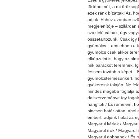
Ezek a gyökerek jelképez
történelmét, a mi örökség
ezek ránk bízattak! Az, ho
adjuk. Ehhez azonban szük
megjelenítője – szilárdan
százfelé válnak, úgy vagy
összetartozunk. Csak így 
gyümölcs – ami ebben a k
gyümölcs csak akkor tere
elképzelni is, hogy az alm
mik barackot teremnek. Í
fessem tovább a képet... 
gyümölcstermésünkért, ho
gyökereink talaján. Ne fel
mindez magába foglalja az
dalszerzeménye így fogal
hang'tok / És remélem, ho
nincsen határ ottan, ahol 
embert, adjunk hálát az ég
Magyarul kérlek / Magyaru
Magyarul írok / Magyarul 
Magyarul dobbanok / És 