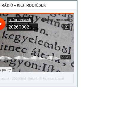
 RÁDIÓ – IGEHIRDETÉSEK
mata.sk
·
20260802 4Móz 4,49 Fazekas László