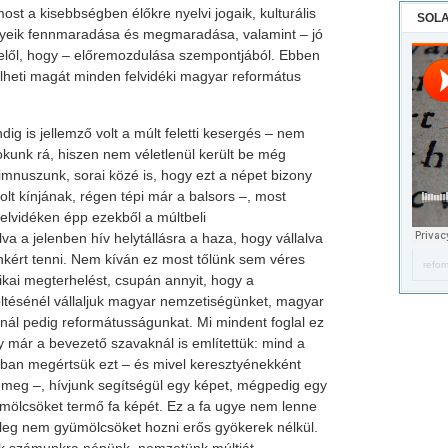
ost a kisebbségben élőkre nyelvi jogaik, kulturális
SOLA
nyeik fennmaradása és megmaradása, valamint – jó
lől, hogy – előremozdulása szempontjából. Ebben
elheti magát minden felvidéki magyar református
ig is jellemző volt a múlt feletti kesergés – nem
kunk rá, hiszen nem véletlenül került be még
nuszunk, sorai közé is, hogy ezt a népet bizony
lt kínjának, régen tépi már a balsors –, most
elvidéken épp ezekből a múltbeli
a a jelenben hív helytállásra a haza, hogy vállalva
őnkért tenni. Nem kíván ez most tőlünk sem véres
refor
zikai megterhelést, csupán annyit, hogy a
öltésénél vállaljuk magyar nemzetiségünket, magyar
nál pedig reformátusságunkat. Mi mindent foglal ez
már a bevezető szavaknál is említettük: mind a
bban megértsük ezt – és mivel keresztyénekként
uk meg –, hívjunk segítségül egy képet, mégpedig egy
ölcsöket termő fa képét. Ez a fa ugye nem lenne
leg nem gyümölcsöket hozni erős gyökerek nélkül.