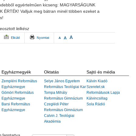
mindebből egyértelműen kicseng: MAGYARSÁGUNK
TÉK! Valljuk meg bátran minél többen ezeket a
s!
eosztott lelkész
A
A
Elküld
Nyomtat
A
Egyházmegyék
Oktatás
Sajtó és média
Zempléni Református
Selye János Egyetem
Kálvin Kiadó
Egyházmegye
Református Teológiai Kar
Szeretet.sk
Gömöri Református
Tompa Mihály
Reformátusok Lapja
Egyházmegye
Református Gimnázium
Kálvincsillag
Barsi Református
Czeglédi Péter
Sola Rádió
Egyházmegye
Református Gimnázium
Calvin J. Teológiai
Akadémia
 fenntartva