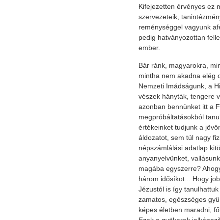
Kifejezetten érvényes ez m
szervezeteik, tanintézmé
reménységgel vagyunk afe
pedig hatványozottan fell
ember.
Bár ránk, magyarokra, mind
mintha nem akadna elég o
Nemzeti Imádságunk, a Him
vészek hányták, tengere vo
azonban bennünket itt a F
megpróbáltatásokból tanulv
értékeinket tudjunk a jöv
áldozatot, sem túl nagy fi
népszámlálási adatlap kit
anyanyelvünket, vallásunk
magába egyszerre? Ahogy 
három idősíkot... Hogy jo
Jézustól is így tanulhatt
zamatos, egészséges gyüm
képes életben maradni, fő