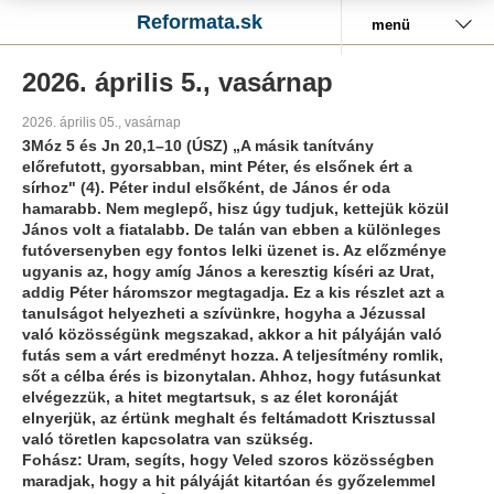
Reformata.sk
menü
2026. április 5., vasárnap
2026. április 05., vasárnap
3Móz 5 és Jn 20,1–10 (ÚSZ) „A másik tanítvány
előrefutott, gyorsabban, mint Péter, és elsőnek ért a
sírhoz" (4). Péter indul elsőként, de János ér oda
hamarabb. Nem meglepő, hisz úgy tudjuk, kettejük közül
János volt a fiatalabb. De talán van ebben a különleges
futóversenyben egy fontos lelki üzenet is. Az előzménye
ugyanis az, hogy amíg János a keresztig kíséri az Urat,
addig Péter háromszor megtagadja. Ez a kis részlet azt a
tanulságot helyezheti a szívünkre, hogyha a Jézussal
való közösségünk megszakad, akkor a hit pályáján való
futás sem a várt eredményt hozza. A teljesítmény romlik,
sőt a célba érés is bizonytalan. Ahhoz, hogy futásunkat
elvégezzük, a hitet megtartsuk, s az élet koronáját
elnyerjük, az értünk meghalt és feltámadott Krisztussal
való töretlen kapcsolatra van szükség.
Fohász: Uram, segíts, hogy Veled szoros közösségben
maradjak, hogy a hit pályáját kitartóan és győzelemmel