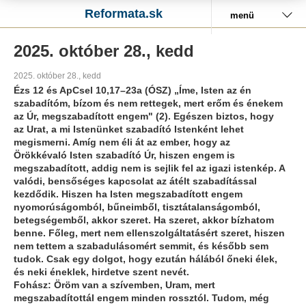
Reformata.sk
menü
2025. október 28., kedd
2025. október 28., kedd
Ézs 12 és ApCsel 10,17–23a (ÓSZ) „Íme, Isten az én
szabadítóm, bízom és nem rettegek, mert erőm és énekem
az Úr, megszabadított engem" (2). Egészen biztos, hogy
az Urat, a mi Istenünket szabadító Istenként lehet
megismerni. Amíg nem éli át az ember, hogy az
Örökkévaló Isten szabadító Úr, hiszen engem is
megszabadított, addig nem is sejlik fel az igazi istenkép. A
valódi, bensőséges kapcsolat az átélt szabadítással
kezdődik. Hiszen ha Isten megszabadított engem
nyomorúságomból, bűneimből, tisztátalanságomból,
betegségemből, akkor szeret. Ha szeret, akkor bízhatom
benne. Főleg, mert nem ellenszolgáltatásért szeret, hiszen
nem tettem a szabadulásomért semmit, és később sem
tudok. Csak egy dolgot, hogy ezután hálából őneki élek,
és neki éneklek, hirdetve szent nevét.
Fohász: Öröm van a szívemben, Uram, mert
megszabadítottál engem minden rossztól. Tudom, még