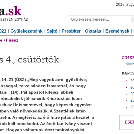
2026. augu
021
Gyülekezeteink
Sajtó
Presbiter
Oktatás
Események
e
•
Firesz
s 4., csütörtök
CÍMK
Ninc
KAPC
,14–21 (ÚSZ) „Meg vagyok arról győződve,
20
 jósággal, telve minden ismerettel, és hogy
20
ani" (14). Pál apostol kifejezi abbeli
20
ómabeliek jól ismerik Krisztust és Isten
20
esek az Úr ismeretével, hogy képesek egymást
20
hitben való növekedésük. A Szentlélek Isten
etni. A megtérés, az élő hitre jutás a kezdet, a
ESE
bb kell növekedni. Az érett tanítvány viszont
at. Hogyan válhatunk érett tanítványokká,