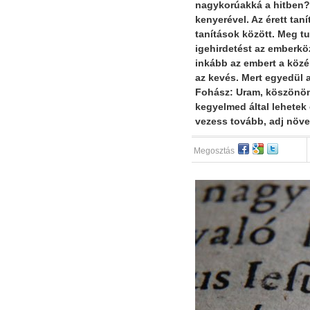
nagykorúakká a hitben? 
kenyerével. Az érett ta
tanítások között. Meg t
igehirdetést az emberkö
inkább az embert a közé
az kevés. Mert egyedül a
Fohász: Uram, köszönöm
kegyelmed által lehetek 
vezess tovább, adj növ
Megosztás