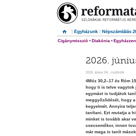
Egyházunk
Népszámlálás 2
Cigánymisszió
•
Diakónia
•
Egyházzen
2026. júniu
2026. június 04., csütörtök
4Móz 30,2–17 és Róm 15
hogy ti is telve vagytok
egymást is tudjátok tanít
meggyőződését, hogy a r
kegyelmét. Annyira telj
tanítani. Ezt mutatja a 
minket is tovább akar vez
csecsemőkor, innen tová
már maga is tanít mások