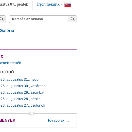
sztus 07., péntek
Írjon nekünk
•
Galéria
ÉK
senek címkék
SOLÓDÓ
26. augusztus 31., hétfő
26. augusztus 30., vasárnap
26. augusztus 29., szombat
26. augusztus 28., péntek
26. augusztus 27., csütörtök
MÉNYEK
továbbiak →