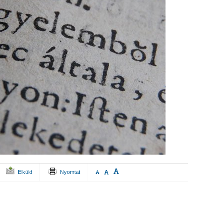
A
A
Elküld
Nyomtat
A