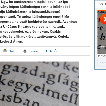
Úgy, ha rendszeresen táplálkozunk az Ige
SOLA
nítvány képes különbséget tenni a különböző
udja különböztetni a krisztusközpontú
zpontútól. Te tudsz különbséget tenni? Ma
ppontba helyező igehirdetést szeretik. Azonban
z Úr Jézus Krisztus tud segíteni rajtunk.
 kegyelmedet, ez elég nekem. Csakis
erős, és válhatok érett tanítvánnyá. Kérlek,
ekedést! Ámen.
A
A
Elküld
Nyomtat
A
refor