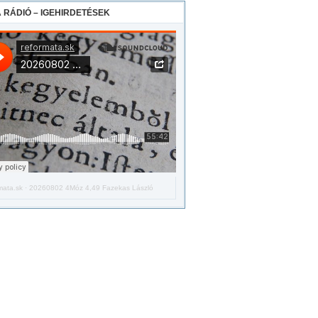
 RÁDIÓ – IGEHIRDETÉSEK
mata.sk
·
20260802 4Móz 4,49 Fazekas László